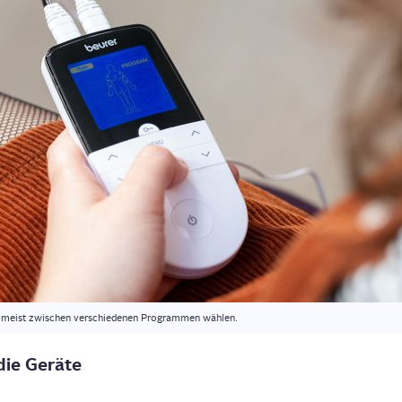
meist zwi­schen ver­schie­de­nen Pro­gram­men wählen.
 die Geräte