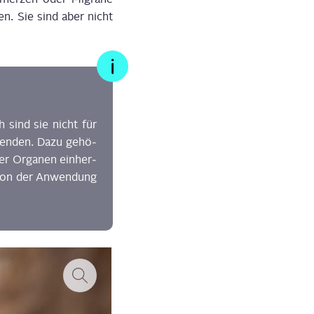
en. Sie sind aber nicht
ch
sind sie nicht für
en­de
n
.
Dazu gehö­
der Orga­nen ein­her­
 von der Anwen­dung