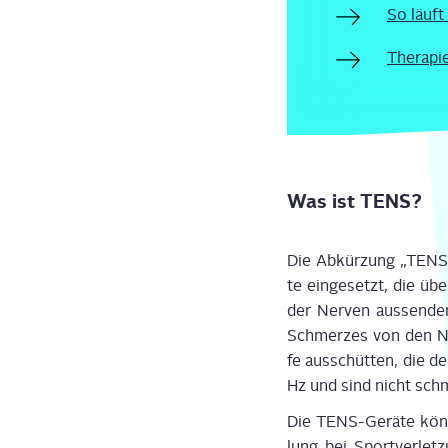
So läuft
The­ra­p
Was ist TENS?
Die Abkür­zung „TENS“ s
te ein­ge­setzt, die übe
der Ner­ven aus­sen­den.
Schmer­zes von den Ner
fe aus­schüt­ten, die d
Hz und sind nicht schme
Die TENS-Gerä­te kön­n
lung bei Sport­ver­le