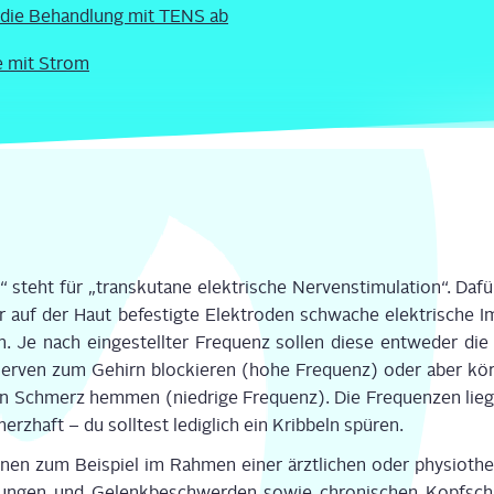
 die Behand­lung mit TENS ab
ie mit Strom
teht für „trans­ku­ta­ne elek­tri­sche Ner­ven­sti­mu­la­ti­on“. 
r auf der Haut befes­tig­te Elek­tro­den schwa­che elek­tri­sche Imp
 Je nach ein­ge­stell­ter Fre­quenz sol­len die­se ent­we­der die 
­ven zum Gehirn blo­ckie­ren (hohe Fre­quenz) oder aber kör­p
en Schmerz hem­men (nied­ri­ge Fre­quenz). Die Fre­quen­zen lie­
rz­haft – du soll­test ledig­lich ein Krib­beln spü­ren.
en zum Bei­spiel im Rah­men einer ärzt­li­chen oder phy­sio­the­
t­zun­gen und Gelenk­be­schwer­den sowie chro­ni­schen Kopf­sc