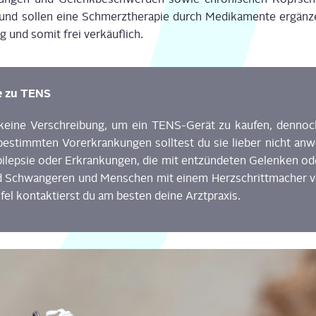
und sol­len eine Schmerz­the­ra­pie durch Medi­ka­men­te ergän­z
ig und somit frei ver­käuf­lich.
se zu TENS
ei­ne Ver­schrei­bung, um ein TENS-Gerät zu kau­fen
, den­no
bestimm­ten Vor­er­kran­kun­gen soll­test du sie
lie­ber
nicht anw
pi­lep­sie oder Erkran­kun­gen, die mit ent­zün­de­ten Gelen­ken o
 Schwan­ge­ren und Men­schen mit einem Herz­schritt­ma­cher
fel kon­tak­tierst du am bes­ten dei­ne Arzt
pra­xis
.