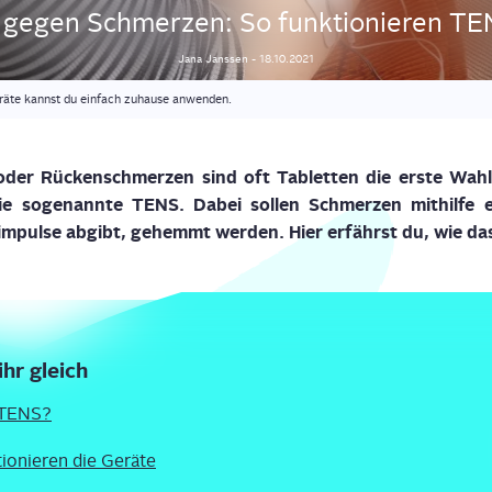
 gegen Schmer­zen: So funk­tio­nie­ren T
Jana
Janssen
-
18.10.2021
räte kannst du einfach zuhause anwenden.
der Rücken­schmer­zen sind oft Tablet­ten die ers­te Wah
die soge­nann­te TENS
. Da
bei
sol­len
Schmer­zen
mit­hil­fe
m­pul­se
abgibt,
gehemmt wer­den. Hier
erfährst
du, wie
da
ihr gleich
 TENS?
io­nie­ren die Geräte