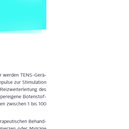
Dafür wer­den TENS-Gerä­
ul­se zur Sti­mu­la­ti­on
Reiz­wei­ter­lei­tung des
er­ei­ge­ne Boten­stof­
gen zwi­schen 1 bis 100
ra­peu­ti­schen Behand­
hmer­zen oder Migrä­ne