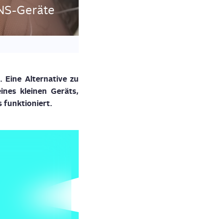
ENS-Geräte
l.
Eine Alter­na­ti­ve zu
 eines klei­nen Geräts,
s
funk­tio­niert
.