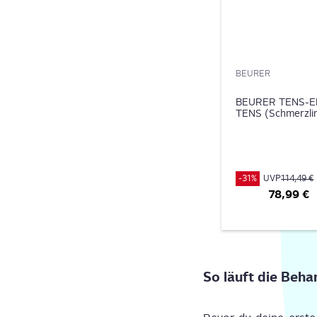
BEURER
BEURER TENS-EMS-
TENS (Schmerzlin
-31%
UVP
114,49 €
78,99 €
So läuft die Beha