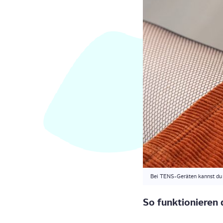
Bei TENS-Gerä­ten kannst du 
So funk­tio­nie­ren