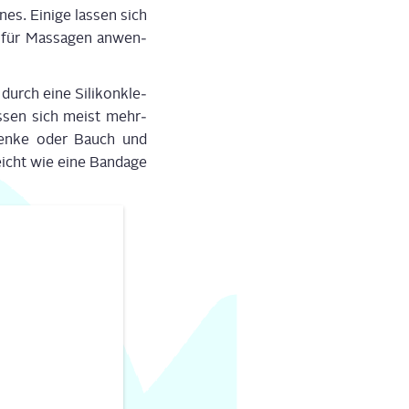
s. Eini­ge las­sen sich
r für Mas­sa­gen anwen­
 durch eine Sili­kon­kle­
as­sen sich meist mehr­
elen­ke oder Bauch und
icht wie eine Ban­da­ge