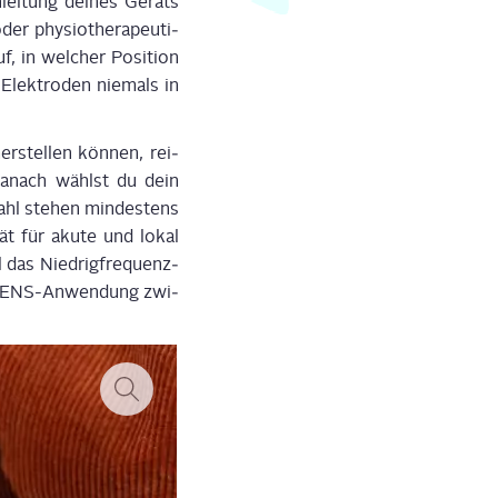
lei­tung dei­nes Geräts
r phy­sio­the­ra­peu­ti­
, in wel­cher Posi­ti­on
Elek­tro­den nie­mals in
r­stel­len kön­nen, rei­
 Danach wählst du dein
ahl ste­hen min­des­tens
tät für aku­te und lokal
 das Nied­rig­fre­quenz­
ne TENS-Anwen­dung zwi­