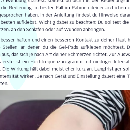
 Anwen­dung star­test, soll­test du dich mit der Bedie­nungs­an­
ie Bedie­nung im bes­ten Fall im Rah­men dei­ner ärzt­li­chen ode
spro­chen haben. In der Anlei­tung fin­dest du Hin­wei­se dar­auf
bes­ten auf­klebst. Wich­tig dabei zu beach­ten: Du soll­test die 
­zen, an den Schlä­fen oder auf Wun­den anbrin­gen.
bes­ser haf­ten und einen bes­se­ren Kon­takt zu dei­ner Haut he
 Stel­len, an denen du die Gel-Pads auf­kle­ben möch­test.
aus, das sich je nach Art dei­ner Schmer­zen rich­tet. Zur Aus­w
rs­te ist ein Hoch­fre­quenz­pro­gramm mit nied­ri­ger Inten­si­
Die Wir­kung hält dabei meist eher kurz an. Lang­fris­ti­ger soll
ten­si­tät wir­ken. Je nach Gerät und Ein­stel­lung dau­ert ei
­ten.