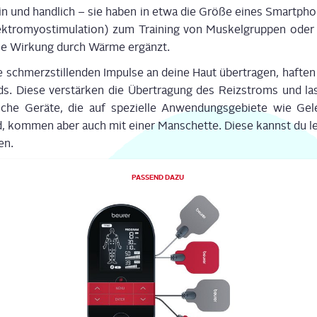
n und hand­lich – sie haben in etwa die Grö­ße eines Smart­phone
­tro­myo­sti­mu­la­ti­on) zum Trai­ning von Mus­kel­grup­pen ode
ie Wir­kung durch Wär­me ergänzt.
e schmerz­stil­len­den Impul­se an dei­ne Haut über­tra­gen, haf­ten
ds. Die­se ver­stär­ken die Über­tra­gung des Reiz­stroms und l
­che Gerä­te, die auf spe­zi­el­le Anwen­dungs­ge­bie­te wie G
d, kom­men aber auch mit einer Man­schet­te. Die­se kannst du le
en.
PAS­SEND DAZU