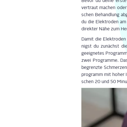
Bevor du dei­ne ers­te
ver­traut machen oder d
schen Behand­lung abge­
du die Elek­tro­den am 
direk­ter Nähe zum Her
Damit die Elek­tro­den 
nigst du zunächst die
geeig­ne­tes Pro­gramm 
zwei Pro­gram­me. Das e
begrenz­te Schmer­zen. 
pro­gramm mit hoher In
schen 20 und 50 Minu