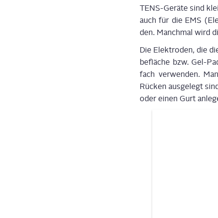
TENS-Gerä­te sind klei
auch für die EMS (Elek
den. Manch­mal wird d
Die Elek­tro­den, die di
be­flä­che bzw. Gel-Pa
fach ver­wen­den. Man
Rücken aus­ge­legt sin
oder einen Gurt anle­g