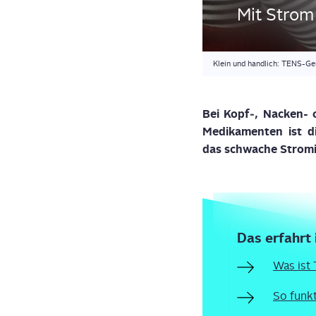
Mit Strom
Klein und handlich: TENS-Ge
Bei Kopf‑, Nacken- o
Medi­ka­men­ten ist 
das
schwa­che Strom­i
Das erfahrt 
Was ist
So funk­t