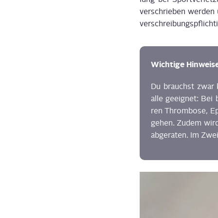
ver­schrie­ben wer­den 
ver­schrei­bungs­pflich­t
Wich­ti­ge Hin­wei­
Du brauchst zwar k
alle geeig­net: Bei 
ren
Throm­bo­se
, E
ge­hen. Zudem wird
abge­ra­ten.
Im Zwei­