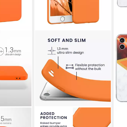
KWMOBILE
KÖNI
Apple iPhone 12
Handyhülle Handyhülle für Apple
Hand
- Soft
iPhone SE / 8 / 7 Hülle, Weiches
Hand