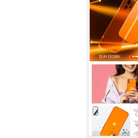
NALIA
Smartphone-Hülle App
15,5 cm (6,1 Zoll), Kla
Hülle / Bunt Leuchten
Durchsichtig / Flexibe
22,99 €
UVP
35,99 €
-36%
lieferbar - in 3-4 Werktag