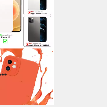
ORABO
yhülle für iPhone 12 Hülle Apple
ne 12, Hülle Schutzhülle TPU
kon Case Cover
(1)
9 €
UVP
16,99 €
rbar - in 3-4 Werktagen bei dir
+5