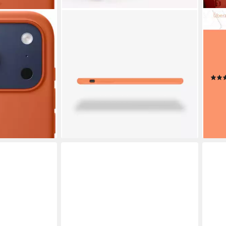
KWMOBILE
EAZY
one 17 Pro
Handyhülle Handyhülle für Apple
Hand
afe 16,0 cm
iPhone 11 Hülle, Weiches Handy
Silik
Silikon Case - Schutzhülle Cover
Kame
9,99 €
bump
lieferbar - in 2-3 Werktagen bei dir
14,9
-35
liefe