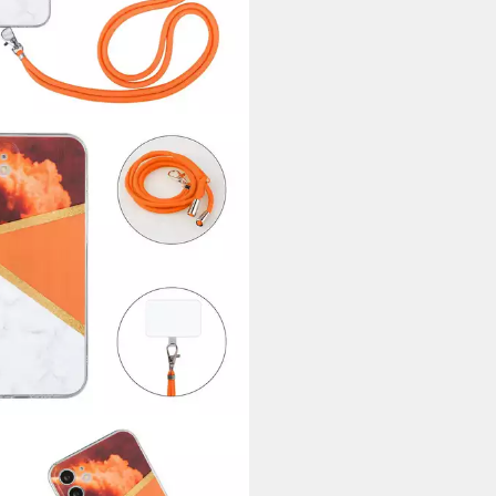
G DESIGN
yhülle Apple iPhone 12,
ykette Schutzhülle Case Cover