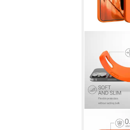
KWMOBILE
Handyhülle Hülle für 
/ 12 Pro, Hülle Silikon 