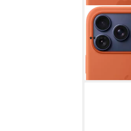
APPLE
Smartphone-Hülle iPh
Silikon Case mit MagS
(6,3 Zoll)
(19)
51,98 €
UVP
59,00 €
-12%
lieferbar in 6 Wochen
+1