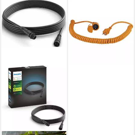
AS - SCHWABE
Schutzkontakt-Spiralkabel
70415 Verlängerungskabel,
(5.00 cm), Spiralkabel
55,39 €
lieferbar - in 2-3 Werktagen bei dir