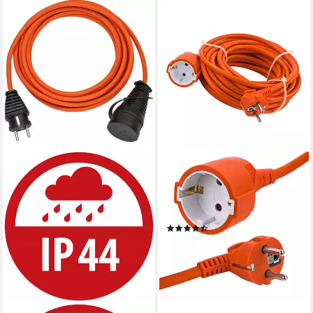
DEMA
10 m Verlängerungskabel
orange H05VV-F 3G1,5 mm²
Verlängerungskabel
(2)
22,39 €
lieferbar - in 2-3 Werktagen bei dir