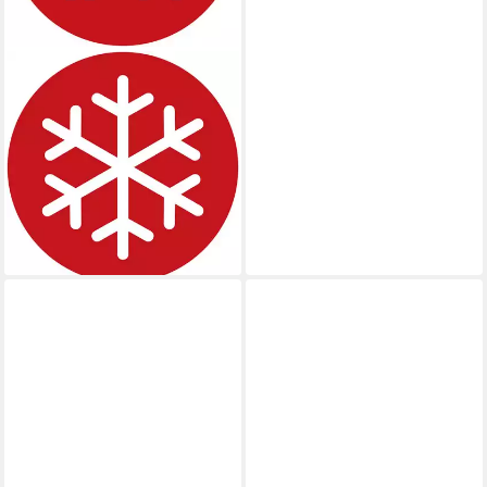
BRENNENSTUHL
N05V3V3-F3G1,5 AT 25 m
Verlängerungskabel, Typ F
(Schuko), Typ F (Schuko)
(2500 cm)
ab 46,30 €
UVP
62,99 €
-26%
lieferbar - in 6-8 Werktagen bei dir