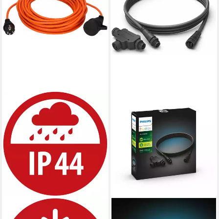
BRENNENSTUHL
PHILIPS HUE
BREMAXX AT-N05V3V3-F
Philips Hue Outdoor