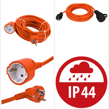
DEMA
20 m Verlängerungskabel
orange H05VV-F 3G1,5 mm²
Verlängerungskabel
35,19 €
lieferbar - in 2-3 Werktagen bei dir