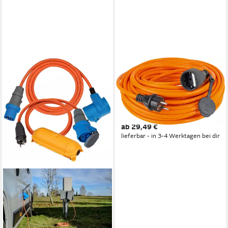
AS - SCHWABE
Verlängerungsleitung
Baustelle Panzer Kabel
Verlängerungskabel, Typ F
(Schuko), Typ F (Schuko)
ab 29,49 €
(500 cm), für den ständigen
lieferbar - in 3-4 Werktagen bei dir
Einsatz im Außenbereich