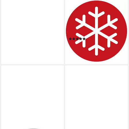
BRENNENSTUHL
BREMAXX AT-N05V3V3-F
3G1,5 10m IP44
Verlängerungskabel, Typ F
(Schuko), (1000 cm)
(1)
ab 19,31 €
UVP
26,99 €
-28%
lieferbar - in 2-3 Werktagen bei dir