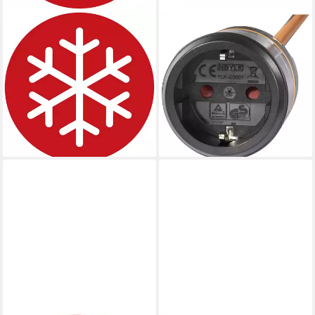
BRENNENSTUHL
SYGONIX
AT-N05V3V3-F 3G 40m
Verlängerungskabel 5 m SY-
Verlängerungskabel, Typ F
5597568
(Schuko), Typ F (Schuko)
Verlängerungskabel,
(4000 cm)
verriegelbar
ab 69,65 €
ab 9,40 €
UVP
94,99 €
lieferbar - in 2-3 Werktagen bei dir
-27%
lieferbar - in 6-8 Werktagen bei dir