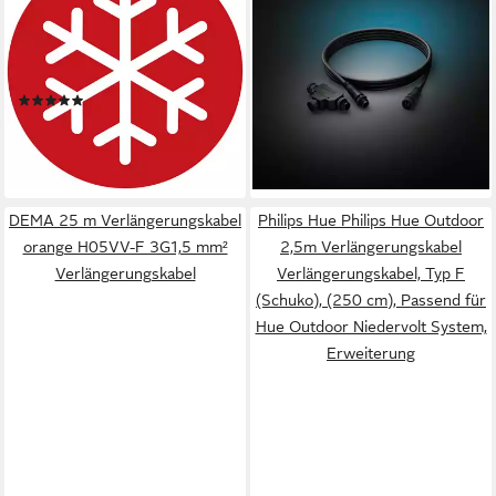
3G1,5 IP44 20m
Verlängerungskabel 2,5m + T-
Verlängerungskabel, Typ F
Stück Niedervolt
(Schuko), Typ F (Schuko)
Verlängerungskabel, Typ F
(2)
39,97 €
(2000 cm)
(Schuko), (250 cm), Inklusive
ab 36,27 €
UVP
52,99 €
leider ausverkauft
T-Stück, Passend für Hue
-32%
Outdoor Niedervolt
lieferbar - in 3-4 Werktagen bei dir
DEMA 25 m Verlängerungskabel
Philips Hue Philips Hue Outdoor
orange H05VV-F 3G1,5 mm²
2,5m Verlängerungskabel
Verlängerungskabel
Verlängerungskabel, Typ F
(Schuko), (250 cm), Passend für
Hue Outdoor Niedervolt System,
Erweiterung