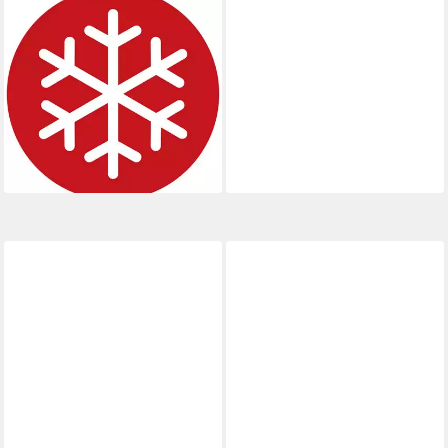
BRENNENSTUHL
BREMAXX ATN05V3V3-F
3G1,5, 5 m
Verlängerungskabel, Typ F
(Schuko), (500 cm)
ab 15,47 €
UVP
18,79 €
-18%
lieferbar - in 2-3 Werktagen bei dir