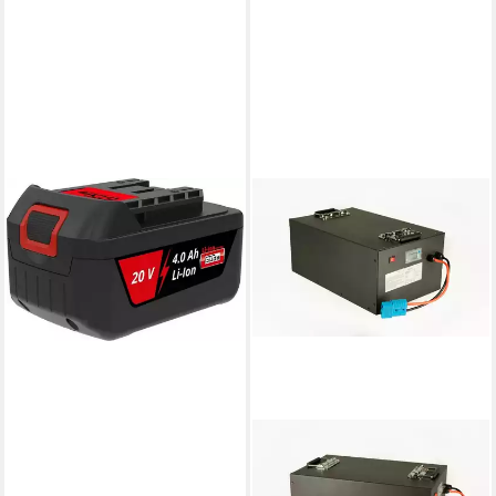
GÜDE
AP 20-40.1 / 95811 Akku (20
V)
59,90 €
lieferbar - in 2-3 Werktagen bei dir