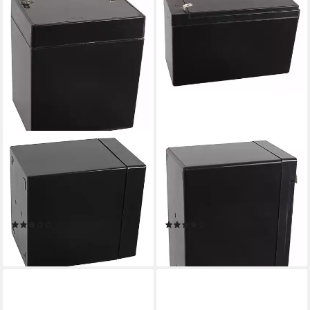
ARLI
ARLI
AGM Blei Akku 12V 4,5Ah
AGM Blei Akku 12V 9Ah
20HR Batterie Glasfaservlies
20HR Batterie 9000 mAh
Bleiakku Bleiakkus 4500 mAh
Glasfaservlies Bleiakku
(12 V, 1 St)
Bleiakkus 9000 mAh (12 V, 1
(2)
(8)
St)
17,49 €
23,19 €
lieferbar - in 2-3 Werktagen bei dir
lieferbar - in 2-3 Werktagen bei dir