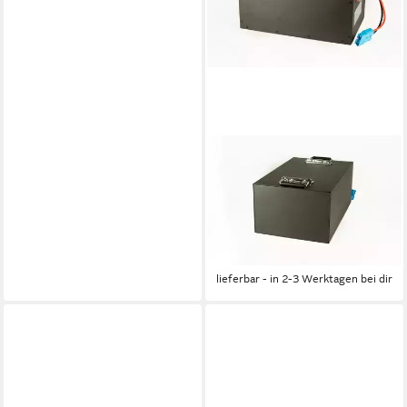
LERIAN POWER
LiFePO4 Akku 48V 60Ah
100A Lithium-Eisenphosphat
Batterie Scooter Boot Akku
919,00 €
UVP
1.799,00 €
-49%
lieferbar - in 2-3 Werktagen bei dir