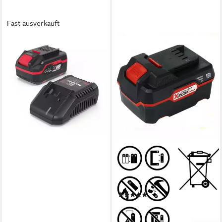
Fast ausverkauft
GÜDE
LGAP 18-3040 P Akku
Starter-Set (230 V), Starter-
Set,E³,18V,Li-Ion
69,90 €
lieferbar - in 2-3 Werktagen bei dir
PARKSIDE
Original Akku 20 V - 4,0 Ah
PAP 20 A3 X20V Team
Zusatz-Akku
(3)
44,99 €
lieferbar - in 2-3 Werktagen bei dir