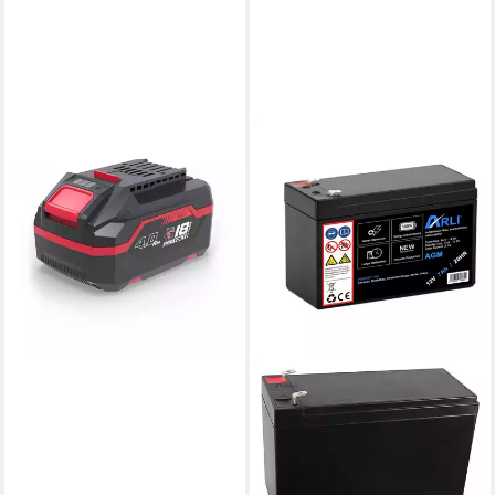
GÜDE
APPV 18-40 Akku (18 V),
E³,Ladestandsanzeige,Ersatzakku,Zweitakku
56,90 €
lieferbar - in 2-3 Werktagen bei dir