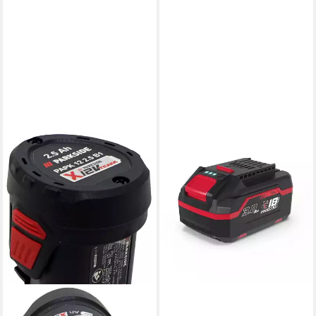
GÜDE
APPV 18-30 Akku (18 V),
E³,Li-Ion
49,90 €
lieferbar - in 2-3 Werktagen bei dir