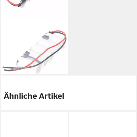
SAFT
Notbeleuchtungs-Akku F1x5
VNT SC mit Kabel 10cm mit
offener Litz Akku 1800 mAh
(6,0 V)
32,85 €
lieferbar - in 2-3 Werktagen bei dir
Ähnliche Artikel