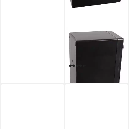
ARLI
AGM Blei Akku 12V 7Ah
20HR Batterie 7000 mAh
Glasfaservlies Bleiakku
Bleiakkus 7000 mAh (12 V, 1
(12)
St)
20,09 €
lieferbar - in 2-3 Werktagen bei dir