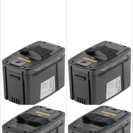
STIGA GARDEN
STIGA GARDEN
E 440 Akku (48 V), 48 V, 4
E 450 Akku (48 V), 48 V, 5
Ah ePower für 500er Serie
Ah ePower für 500er Serie
ab 129,00 €
ab 149,00 €