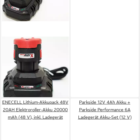
PARKSIDE
12V Akku PAPK 12 A4, 2Ah
und Ladegerät PLGK 12 A3,
2,4A, X12 Serie Akku-Set
PAPK 12 A4 / PLGK 12 A3 (12
(2)
V), Cell Balancing – längere
44,99 €
Akku-Laufzeit, erhöhte Akku-
lieferbar - in 2-3 Werktagen bei dir
Lebensdauer
ENECELL Lithium-Akkupack 48V
Parkside 12V 4Ah Akku +
20AH Elektroroller-Akku 20000
Parkside Performance 6A
mAh (48 V), inkl. Ladegerät
Ladegerät Akku-Set (12 V)