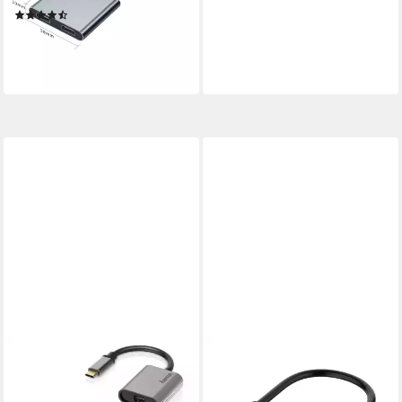
(2)
ab 18,95 €
UVP
29,95 €
-37%
lieferbar - in 4-5 Werktagen bei dir
HAMA
USB-Adapter Video-Adapter,
USB-C-Stecker - VGA-