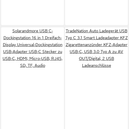
Solarandmore USB C-
TradeNation Auto Ladegerät USB
Dockingstation 16 in 1 Dreifach-
Typ C 3.1 Smart Ladeadapter KFZ
Display Universal-Dockingstation
Zigarettenanzünder KFZ-Adapter
USB-Adapter USB-C Stecker zu
USB-C, USB 3.0 Typ A zu AV
USB-C, HDMI, Micro-USB, RJ45,
OUT/Digital, 2 USB
SD, TF, Audio
Ladeanschlüsse