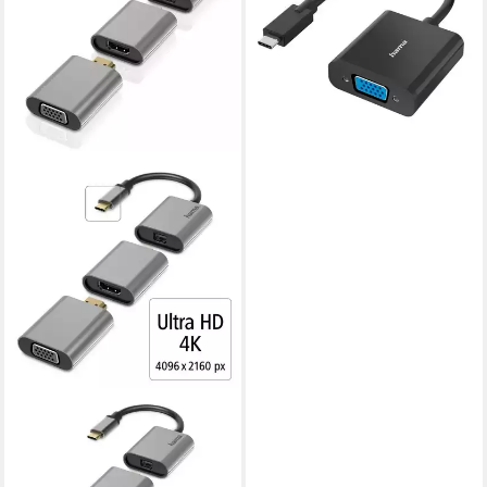
Buchse, Full-HD 1080p USB-
Adapter USB-C zu VGA
ab 29,80 €
lieferbar - in 3-4 Werktagen bei dir
HAMA
USB-C Multiport Adapter Set
6 in1, USB-C, Mini DisplayPort,