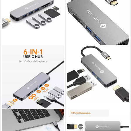
NOVOO
NOVOO
USB-C Hub USB-Adapter
5 in 1 Adapter für technische
USB-C zu USB-A 3.0, HDMI,
Geräte,