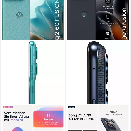
MOTOROLA
MOTOROLA
Edge 60 Fusion 256GB
edge 70 fusion Smartphone
Smartphone
17,22 cm/6,78 Zoll
Bildschirmdiagonale
256 GB
Speicherkapazität