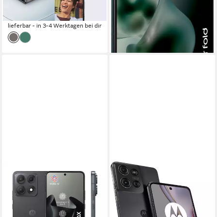
18,26 €
mtl. in 48 Raten
lieferbar - in 2-3 Werktagen bei dir
-28%
lieferbar - in 3-4 Werktagen bei dir