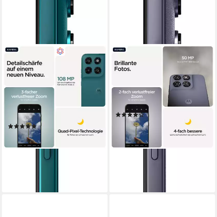
MOTOROLA
MOTOROLA
moto g77 256GB
moto g67 Smartphone
Smartphone
17,22 cm/6,78 Zoll
Bildschirmdiagonale
128 GB
Speicherkapazität
17,22 cm/6,78 Zoll
Bildschirmdiagonale
50 MP
Kamera
256 GB
Speicherkapazität
108 MP
Kamera
Produktdatenblatt
(4)
Produktdatenblatt
ab 165,00 €
UVP
229,00 €
(9)
15,07 €
mtl. in 12 Raten
ab 239,04 €
UVP
299,00 €
-28%
21,83 €
mtl. in 12 Raten
lieferbar - in 3-4 Werktagen bei dir
-20%
lieferbar - in 4-5 Werktagen bei dir