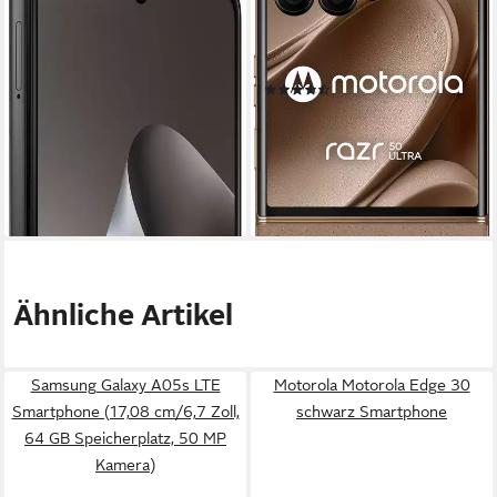
Smartphone
17,52 cm/6,9 Zoll
Bildschirmdiagonale
512 GB
Speicherkapazität
16,94 cm/6,67 Zoll
Bildschirmdiagonale
50 MP
Kamera
128 GB
Speicherkapazität
108 MP
Kamera
(23)
1.194,78 €
Produktdatenblatt
34,69 €
mtl. in 48 Raten
ab 315,74 €
lieferbar - in 3-4 Werktagen bei dir
15,68 €
mtl. in 24 Raten
lieferbar - in 3-4 Werktagen bei dir
Ähnliche Artikel
Samsung Galaxy A05s LTE
Motorola Motorola Edge 30
Smartphone (17,08 cm/6,7 Zoll,
schwarz Smartphone
64 GB Speicherplatz, 50 MP
Kamera)