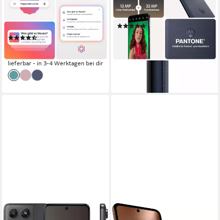
16,94 cm/6,67 Zoll
Bildschirmdiagonale
50 MP
Kamera
256 GB
Speicherkapazität
50 MP
Kamera
Produktdatenblatt
(5)
Produktdatenblatt
370,77 €
UVP
419,00 €
(57)
18,42 €
mtl. in 24 Raten
328,04 €
-12%
16,29 €
mtl. in 24 Raten
lieferbar - in 3-4 Werktagen bei dir
lieferbar - in 3-4 Werktagen bei dir