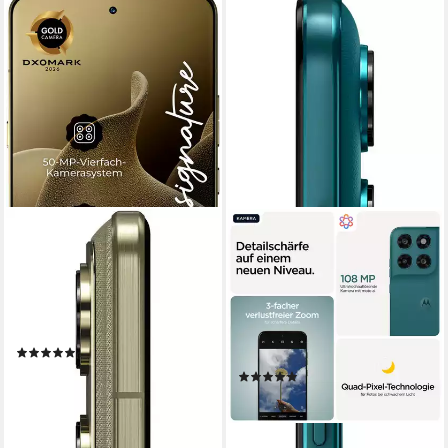
MOTOROLA
MOTOROLA
Signature Smartphone
moto g77 256GB
Smartphone
17,22 cm/6,78 Zoll
Bildschirmdiagonale
512 GB
Speicherkapazität
17,22 cm/6,78 Zoll
Bildschirmdiagonale
50 MP
Kamera
256 GB
Speicherkapazität
108 MP
Kamera
Produktdatenblatt
(7)
Produktdatenblatt
959,05 €
UVP
999,00 €
(9)
27,84 €
mtl. in 48 Raten
ab 239,04 €
UVP
299,00 €
-4%
21,83 €
mtl. in 12 Raten
lieferbar - in 3-4 Werktagen bei dir
-20%