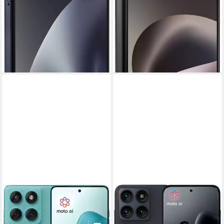
ab 327,93 €
UVP
399,00 €
Produktdatenblatt
16,29 €
mtl. in 24 Raten
ab 220,71 €
UVP
249,00 €
-18%
20,16 €
mtl. in 12 Raten
lieferbar - in 4-5 Werktagen bei dir
-11%
lieferbar - in 3-4 Werktagen bei dir