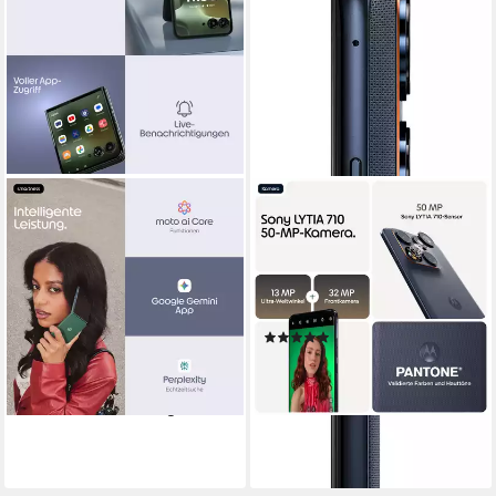
MOTOROLA
MOTOROLA
razr 70 plus Smartphone
edge 70 fusion Smartphone
17,53 cm/6,9 Zoll
Bildschirmdiagonale
17,22 cm/6,78 Zoll
Bildschirmdiagonale
512 GB
Speicherkapazität
256 GB
Speicherkapazität
50 MP
Kamera
50 MP
Kamera
Produktdatenblatt
Produktdatenblatt
(5)
ab 949,33 €
UVP
1.149,00 €
370,77 €
UVP
419,00 €
27,56 €
mtl. in 48 Raten
18,42 €
mtl. in 24 Raten
-17%
-12%
lieferbar - in 3-4 Werktagen bei dir
lieferbar - in 3-4 Werktagen bei dir