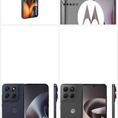
Produktdatenblatt
Produktdatenblatt
(3)
680,41 €
299,00 €
19,75 €
mtl. in 48 Raten
lieferbar - in 2-3 Werktagen bei dir
14,85 €
mtl. in 24 Raten
lieferbar - in 3-4 Werktagen bei dir