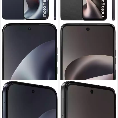
MOTOROLA
MOTOROLA
moto g87 Smartphone
moto g37 128 GB
Smartphone
17,2 cm/6,78 Zoll
Bildschirmdiagonale
256 GB
Speicherkapazität
16,94 cm/6,67 Zoll
Bildschirmdiagonale
200 MP
Kamera
128 GB
Speicherkapazität
50 MP
Kamera
Produktdatenblatt