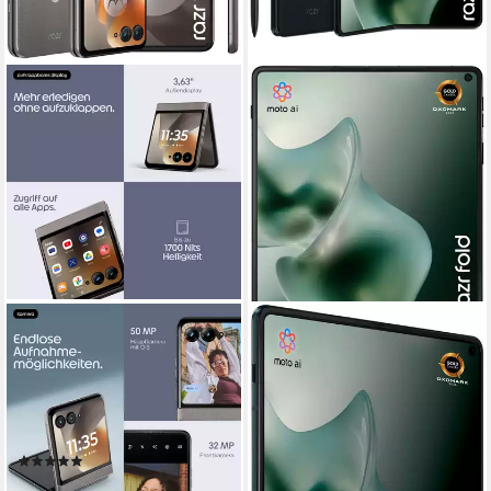
MOTOROLA
MOTOROLA
razr 70 Smartphone
razr fold Smartphone
17,53 cm/6,9 Zoll
Bildschirmdiagonale
20,54 cm/8,09 Zoll
Bildschirmdiagonale
256 GB
Speicherkapazität
512 GB
Speicherkapazität
50 MP
Kamera
50 MP
Kamera
Produktdatenblatt
Produktdatenblatt
(1)
ab 1.576,35 €
ab 629,00 €
UVP
869,00 €
45,77 €
mtl. in 48 Raten