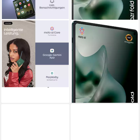
MOTOROLA
MOTOROLA
razr 70 plus Smartphone
razr fold Smartphone
17,53 cm/6,9 Zoll
Bildschirmdiagonale
20,54 cm/8,09 Zoll
Bildschirmdiagonale
512 GB
Speicherkapazität
512 GB
Speicherkapazität
50 MP
Kamera
50 MP
Kamera
Produktdatenblatt
Produktdatenblatt
ab 949,33 €
ab 1.688,54 €
UVP
1.149,00 €
UVP
1.999,00 €
27,56 €
mtl. in 48 Raten
49,02 €
mtl. in 48 Raten
-17%
-16%
lieferbar - in 3-4 Werktagen bei dir
lieferbar - in 3-4 Werktagen bei dir