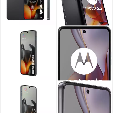
MOTOROLA
MOTOROLA
Edge 70 Max Smartphone
moto G75 5G Smartphone
17,37 cm/6,82 Zoll
Bildschirmdiagonale
17,22 cm/6,78 Zoll
Bildschirmdiagonale
256 GB
Speicherkapazität
128 GB
Speicherkapazität
50 MP
Kamera
50 MP
Kamera