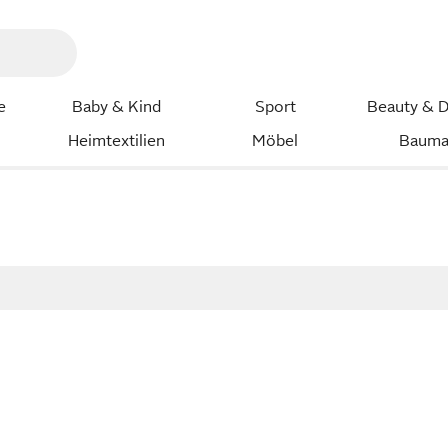
e
Baby & Kind
Sport
Beauty & D
Heimtextilien
Möbel
Bauma