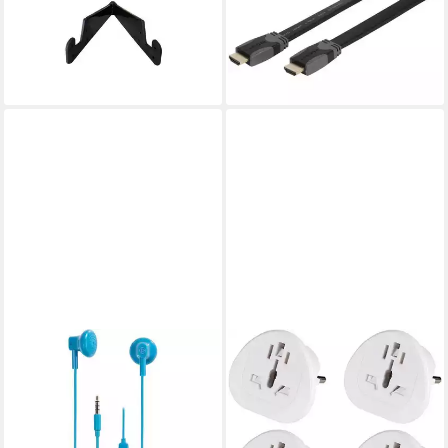
lieferbar - in 3-4 Werktagen bei dir
Smartphone oder Tablet
(60636)
10,99 €
lieferbar - in 4-5 Werktagen bei dir
VIVANCO
VIVANCO
In-Ear-Kopfhörer
Steckdose Reisesteckdose
25,99 €
Reisestecker USA UK Italien
lieferbar - in 3-4 Werktagen bei dir
Australien auf DE [4er],
Kabellos, weltweit