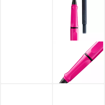
LAMY
Tintenroller LAMY
Tintenroller Safari Pink ROLL-
INK Füller ergonomisch mit
löschbar
ab 15,49 €
lieferbar - in 4-5 Werktagen bei dir