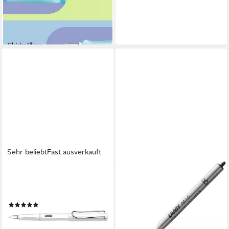
Stärke M
ab 18,29 €
lieferbar - in 4-5 Werktagen bei dir
Sehr beliebt
Fast ausverkauft
LAMY
LAMY
Füllhalter Safari, für
Kugelschreibermine LAMY
Rechtshänder
Kugelschreibermine 801 M16
(23)
Stärke B Dokumentenecht
ab 18,25 €
SCHWARZ
lieferbar - in 4-5 Werktagen bei dir