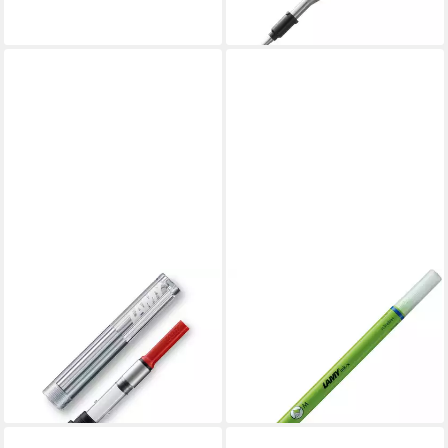
5,19 €
lieferbar - in 4-5 Werktagen bei dir
LAMY
LAMY
LAMY Konverter Z28 ROT
Tintenkiller LAMY
ersetzt Tintenpatronen Tinte
Tintenlöscher INK-X Stärke M
selber befüllen Tintenpatrone
löschen und schreiben
6,69 €
2,75 €
lieferbar - in 4-5 Werktagen bei dir
lieferbar - in 4-5 Werktagen bei dir