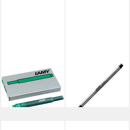
LAMY
LAMY
Füllhalter
M63 Tintenpatrone (1-tlg.,
Großraumtintenpatrone T10
farbe)
ab 3,30 €
grün VE=5 Stück
lieferbar - in 2-3 Werktagen bei dir
9,07 €
lieferbar - in 9-11 Werktagen bei
dir