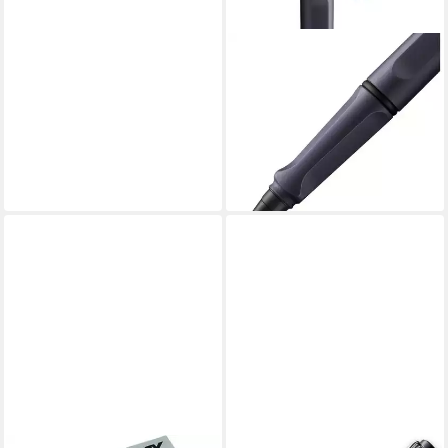
LAMY
Tintenroller LAMY
Tintenroller Safari Stahl
Schwarz ROLL-INK Füller
ergonomisch mit
15,49 €
lieferbar - in 4-5 Werktagen bei dir