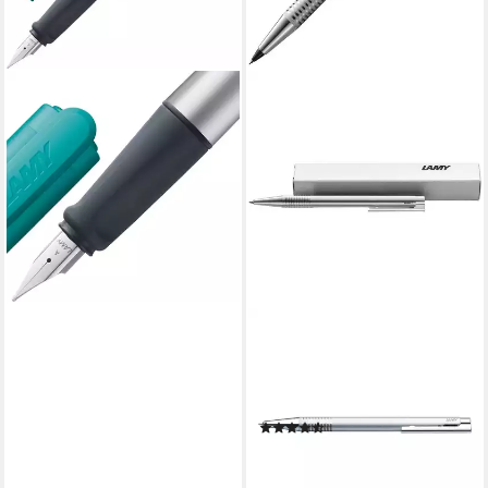
LAMY
Füller LAMY Füller nexx 064
Smaragd TÜRKIS Stärke A
ab 15,49 €
lieferbar - in 4-5 Werktagen bei dir
LAMY
Kugelschreiber logo 206,
dokumentenecht, Strichsträke
0,2 mm
(3)
ab 13,49 €
lieferbar - in 4-5 Werktagen bei dir