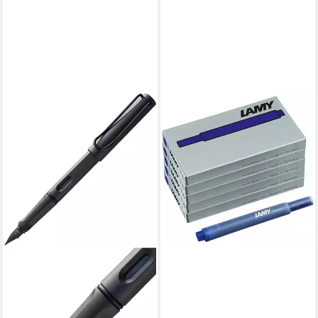
LAMY
LAMY 5er Set - 25x
Tintenpatronen T10 825
BLAU löschbar Tintenpatrone
10,79 €
lieferbar - in 4-5 Werktagen bei dir
LAMY
Füller LAMY Füller Safari 017
Umbra SCHWARZ Stärke M
Linkshänder