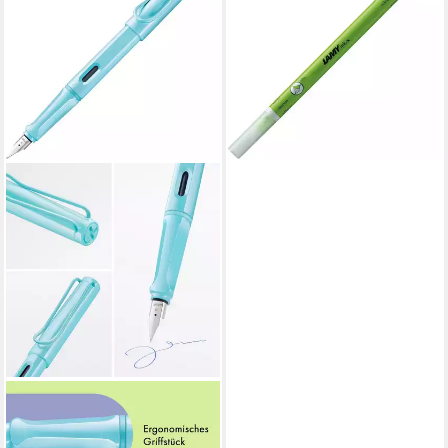
Tintenlöscher INK-X Stärke F
löschen und schreiben
2,75 €
lieferbar - in 4-5 Werktagen bei dir
LAMY
Füllhalter LAMY Füller Safari
0D1 AQUASKY Hellblau