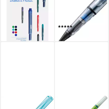
LAMY 6er Set - 30x
Tintenroller LAMY
Tintenpatronen T10 825
Tintenroller VISTA
BLAU löschbar Tintenpatrone
Transparent ROLL-INK Füller
11,99 €
ergonomisch mit lö
lieferbar - in 4-5 Werktagen bei dir
(1)
ab 15,49 €
lieferbar - in 4-5 Werktagen bei dir
LAMY
Tintenkiller LAMY