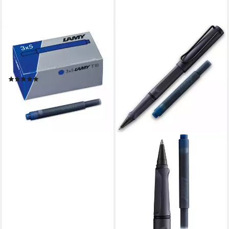
LAMY
LAMY Tintenpatronen T10
825 BLAU 3x5er Packung
löschbar Tintenpatrone
(2)
6,89 €
lieferbar - in 4-5 Werktagen bei dir