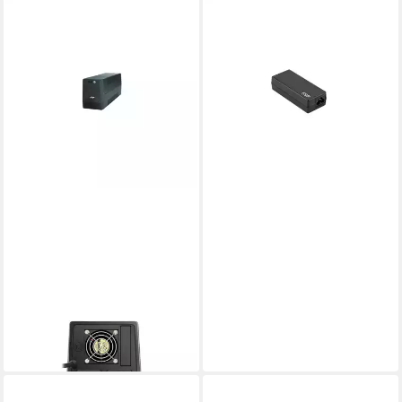
FORTRON
NB PRO 65W PC-Netzteil
49,45 €
lieferbar - in 4-5 Werktagen bei dir
FORTRON
USV-Anlage FP 1500
187,24 €
lieferbar - in 4-5 Werktagen bei dir