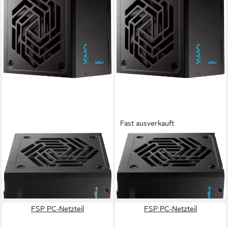
Fast ausverkauft
FORTRON
FORTRON
VITA BD 850W Netzteil ATX
VITA BD 750W Netzteil ATX
ATX3.1 Schwarz Netzteil
ATX3.1 Schwarz Netzteil
143,00 €
122,00 €
lieferbar - in 4-5 Werktagen bei dir
lieferbar - in 4-5 Werktagen bei dir
FSP PC-Netzteil
FSP PC-Netzteil