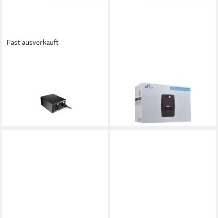
Fast ausverkauft
FORTRON
FORTRON
Twins PRO 700W Netzteil
USV-Anlage FP 800
108,19 €
PS2 ATX Redundant ATX
lieferbar - in 4-5 Werktagen bei dir
Schwarz Netzteil
532,00 €
lieferbar - in 4-5 Werktagen bei dir