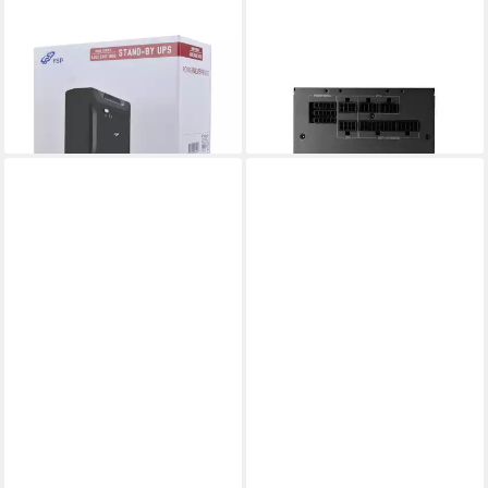
FORTRON
FORTRON
USV-Anlage Nano 600
VITA GM 1000W Netzteil
76,81 €
ATX ATX3.1 Schwarz Netzteil
lieferbar - in 4-5 Werktagen bei dir
ab 156,16 €
lieferbar - in 4-5 Werktagen bei dir