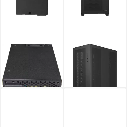
FORTRON
FORTRON
FSP FlexGURU PRO 500W,
PC-Gehäuse FSP U500, Big-
PC-Netzteil, (2x PCIe, PC-
Tower-Gehäuse
179,49 €
Netzteil (80 PLUS Gold)
lieferbar - in 4-5 Werktagen bei dir
ab 137,99 €
lieferbar - in 4-5 Werktagen bei dir