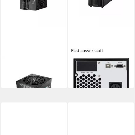
Fast ausverkauft
FORTRON
FORTRON
Hydro Ti PRO 1000W Netzteil
USV-Anlage Champ Tower 2K
ab 298,87 €
546,00 €
lieferbar - in 4-5 Werktagen bei dir
lieferbar - in 4-5 Werktagen bei dir