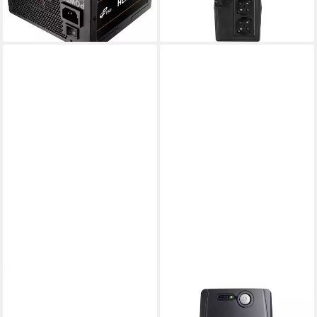
ab 72,41 €
lieferbar - in 4-5 Werktagen bei dir