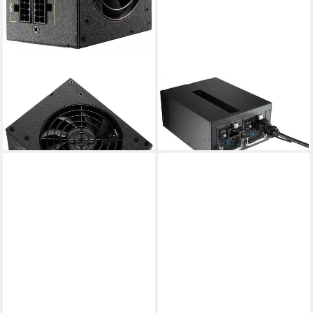
FORTRON
FORTRON
DAGGER PRO 650W Netzteil
Twins PRO 900W Netzteil
ab 133,36 €
ab 612,96 €
lieferbar - in 4-5 Werktagen bei dir
lieferbar - in 4-5 Werktagen bei dir