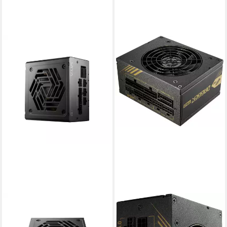
FORTRON
FORTRON
VITA GM 750W Netzteil ATX
DAGGER PRO 850W Netzteil
186,25 €
ATX3.1 Schwarz Netzteil