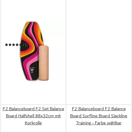
DAFFY BOARDS
Balanceboard Allrounder Set
mit Korkrolle - Design:
Balance Goat Pro Model
(1)
141,99 €
lieferbar in 2 Wochen
F2 Balanceboard F2 Set Balance
F2 Balanceboard F2 Balance
Board Halfshell 88x32cm mit
Board Surfline Board Slackline
Korkrolle
Training - Farbe wählbar