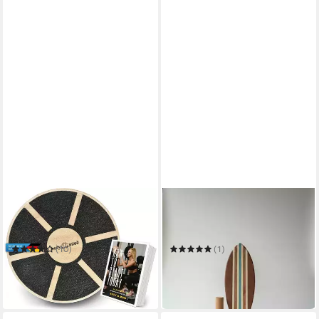
BODY & MIND
WOODYBALANCE
Balanceboard Balance-Board
Balanceboard Balanceboard
Deluxe – Holz-Balance-Board
woodybalance Board inkl.
& Core-Stabilitäts-Board Pro
Bodenständer, Balance Board
(10)
(1)
ab 24,95 €
139,99 €
UVP
49,95 €
in 2-3 Werktagen bei dir
-50%
in 2-3 Werktagen bei dir