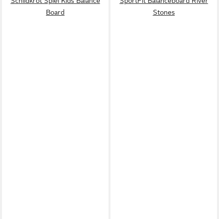
Schildkröt Spiel Kids Balance
SportFit Balanceboard River
Board
Stones