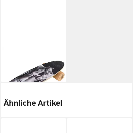
JUCKER HAWAII
Balanceboard Balanceboard
WAHINE Set
124,99 €
in 6-7 Werktagen bei dir
Ähnliche Artikel