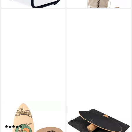
in 3-4 Werktagen bei dir
F2
COSTWAY
Balanceboard F2 Set Balance
Balanceboard
Board Halfshell 88x32cm mit
(2)
Kork Halbkugel
61,99 €
UVP
119,99 €
(1)
89,95 €