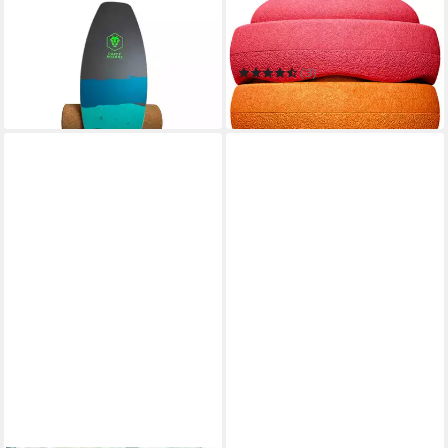
DAFFY BOARDS
STAPELSTEIN
Balanceboard Ständer für
Balancetrainer Stapelstein®
Board & Rolle - Pad
Original Mini rainbow classic
50,99 €
(3)
lieferbar in 2 Wochen
79,95 €
in 4-5 Werktagen bei dir