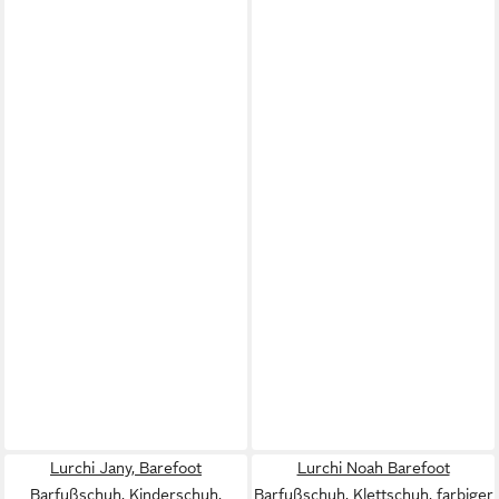
Lurchi Jany, Barefoot
Lurchi Noah Barefoot
Barfußschuh, Kinderschuh,
Barfußschuh, Klettschuh, farbiger