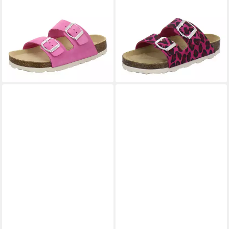
AFS-SCHUHE
AFS-SCHUHE
110007 Zweischnaller
110027 Zweischnaller
Pantolette für Mädchen mit
Pantolette für Mädchen mit
Fußbett, bequeme Sandalen
modischer Schnalle, Sandale
aus Leder
aus Leder
49,95 €
49,95 €
lieferbar - in 2-3 Werktagen bei dir
lieferbar - in 2-3 Werktagen bei dir