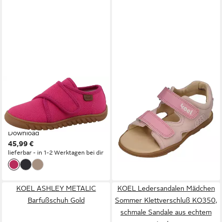
LURCHI
KOEL
Bibu Barefoot Barfußschuh
OVA Barfußschuh Nu Rosa
ab 74,97 €
Klettschuh, Hausschuh mit
leider ausverkauft
Label, Größenschablone zum
Download
45,99 €
lieferbar - in 1-2 Werktagen bei dir
KOEL ASHLEY METALIC
KOEL Ledersandalen Mädchen
Barfußschuh Gold
Sommer Klettverschluß KO350,
schmale Sandale aus echtem