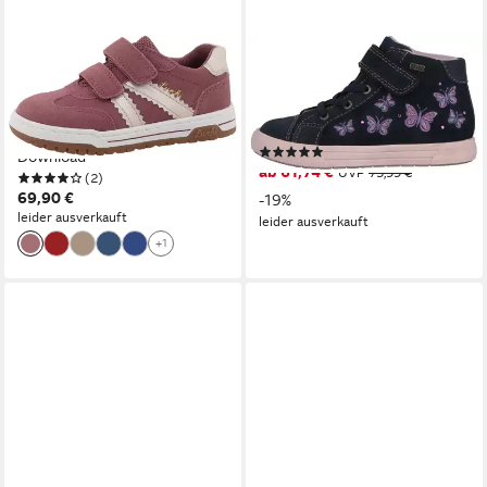
LURCHI
LURCHI
Berry Klettschuh Sneaker,
Baffy TEX Sneaker Klettboots
Halbschuh, Freizeitschuh,
mit TEX, Größenschablone
Größenschablone zum
zum Download
(1)
Download
ab 61,74 €
UVP
75,99 €
(2)
69,90 €
-19%
leider ausverkauft
leider ausverkauft
+1