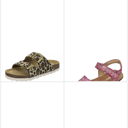
AFS-SCHUHE
KOEL
110098 Zweischnaller
ASHLEY FANTASY
Pantolette für Mädchen aus
Barfußschuh Fuchsia
56,33 €
Leder im Leo-Design
UVP
74,90 €
49,95 €
-25%
lieferbar - in 2-3 Werktagen bei dir
lieferbar - in 3-4 Werktagen bei dir