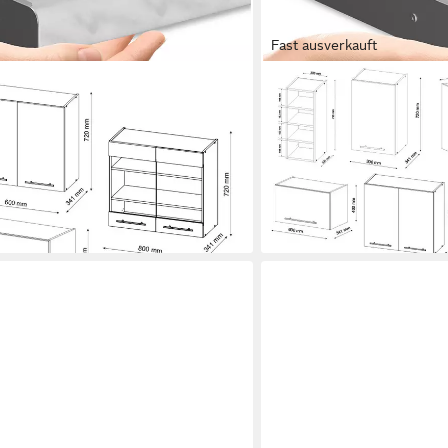
Fast ausverkauft
VICCO
e, Bordeaux
Winkelküche Fame-Line, B
nthrazit
347 x 257 cm, AP Anthraz
2.475,90 €
€
UVP
3.020,90 €
-18%
lieferbar in 2 Wochen
+2