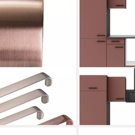
OPTIFIT
iff DALE BA 128 - 192 mm,
Küchenzeile Palma, Breite
upferoptik inkl. Schrauben
Geräten, seitenverkehrt st
ab 1.125,99 €
UVP
1.389,00
-19%
en bei dir
lieferbar in 4 Wochen