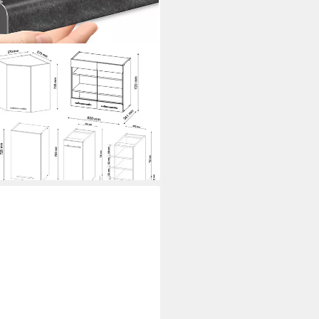
ordeaux Hochglanz/Anthrazit,
it