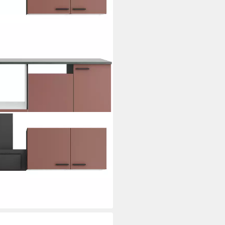
 270 cm, wahlweise mit E-
ellbar
 €