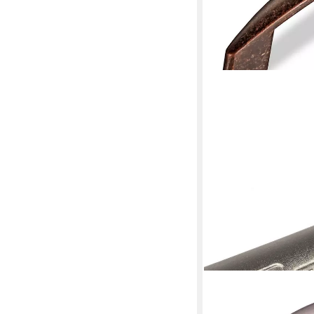
SO-TECH®
Möbelgriff Bügelgriff