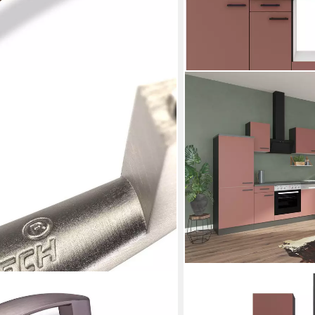
OPTIFIT
 THEA BA 96 - 128 mm - incl.
Küchenzeile Palma, Breite