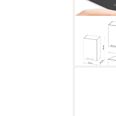
VICCO
Küchenzeile Fame-Lin
Hochglanz/Anthrazit/A
875,90 €
UVP
1.138,90 
-23%
lieferbar in 3 Wochen
+4