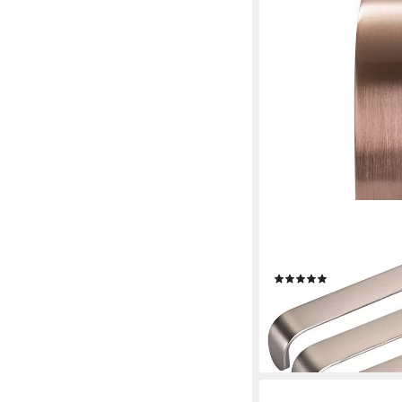
SO-TECH®
Möbelgriff Schrankgr
Lochabstand 128 mm K
(11)
ab 4,07 €
lieferbar - in 2-3 Werktag