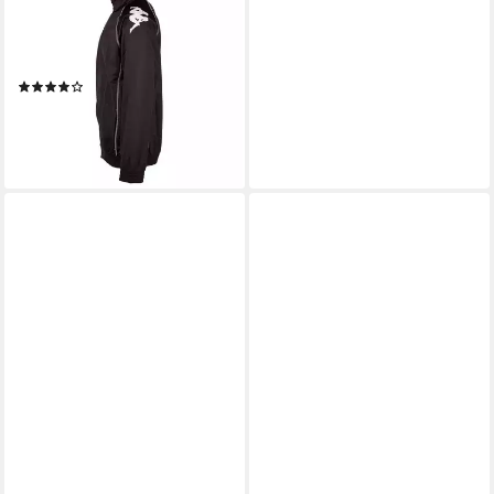
Sporthose Kappa
Trainingsanzg für Herren (0-
tlg)
(4)
64,94 €
lieferbar - in 2-3 Werktagen bei dir