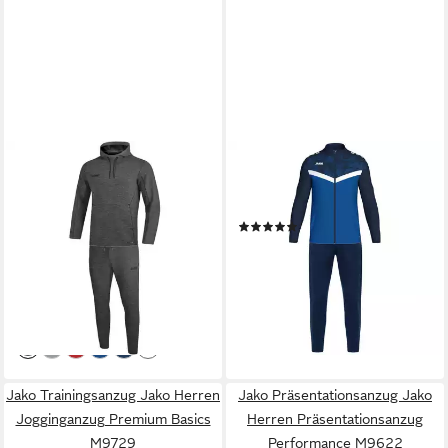
JAKO
JAKO
Trainingsanzug Jako Herren
Trainingsanzug Jako Herren
Jogginganzug Premium
Polyesteranzug Iconic M9124
(8)
Basics mit Kapuzensweat
ab 69,99 €
UVP
89,98 €
M9629
-22%
ab 88,49 €
UVP
139,98 €
lieferbar - in 4-5 Werktagen bei dir
-37%
+5
leider ausverkauft
+1
Jako Trainingsanzug Jako Herren
Jako Präsentationsanzug Jako
Jogginganzug Premium Basics
Herren Präsentationsanzug
M9729
Performance M9622