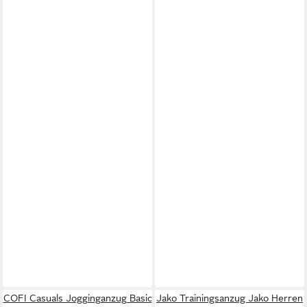
COFI Casuals Jogginganzug Basic
Jako Trainingsanzug Jako Herren