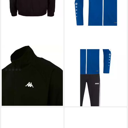
KAPPA
JAKO
Trainingsanzug, mit
Trainingsanzug Power
kontraststarken Logoprints
Präsentationsanzug (1-tlg),
(1668)
Kapuze
48,80 €
ab 69,99 €
UVP
114,98 €
leider ausverkauft
-39%
lieferbar - in 4-5 Werktagen bei dir
+7