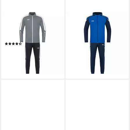
JAKO
JAKO
Trainingsanzug Jako Herren
Jogginganzug M9422
Trainingsanzug Polyester
Trainingsanzug Polyester
Power M9123
Performance mit Kapuze
(10)
ab 69,09 €
UVP
104,98 €
ab 63,69 €
UVP
89,98 €
-34%
-29%
leider ausverkauft
lieferbar - in 2-3 Werktagen bei dir
+2
+7