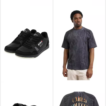
CARLO COLUCCI
CARLO COLUCCI
Ercolessi Sneaker
T-Shirt Febbraio
99,95 €
99,95 €
lieferbar - in 2-3 Werktagen bei dir
lieferbar - in 2-3 Werktagen bei dir