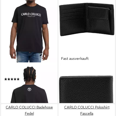
Fast ausverkauft
CARLO COLUCCI
CARLO COLUCCI
T-Shirt di Comun
Geldbörse Covizzi
(1)
99,00 €
65,00 €
lieferbar - in 2-3 Werktagen bei dir
lieferbar - in 2-3 Werktagen bei dir
+1
CARLO COLUCCI Badehose
CARLO COLUCCI Poloshirt
Fedel
Fascella