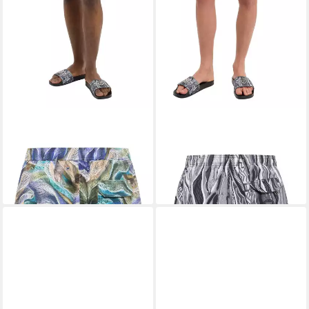
CARLO COLUCCI
CARLO COLUCCI
Badehose Ferrazin
Badehose Federici
79,95 €
ab 79,95 €
lieferbar - in 2-3 Werktagen bei dir
lieferbar - in 2-3 Werktagen bei dir