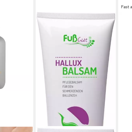
Fast 
SAN
Fußs
Haut
24,9
(16,6
-10%
liefe