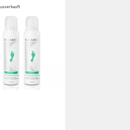
ausverkauft
AMED
chaum Jade für anspruchvolle
0 €
UVP
27,80 €
0 €/ 100 ml)
rbar - in 2-3 Werktagen bei dir