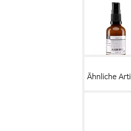
MYRTO NATURKOSMETI
Fußlotion Antimikrobie
Nagelbalsam – bei Fuß
Ekzeme, antimikrobiell
Fußpilz & Nagelpilz, li
28,80 €
(587,76 €/ 1 l)
lieferbar - in 2-3 Werktag
Ähnliche Arti