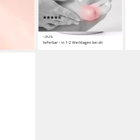
erfrischt, wirkt kühlend, fettet nicht,
für den schmerzenden Ballenzeh
en bei dir
(17)
10,53 €
UVP
14,95 €
(105,30 €/ 1 l)
-30%
lieferbar - in 1-2 Werktagen bei dir