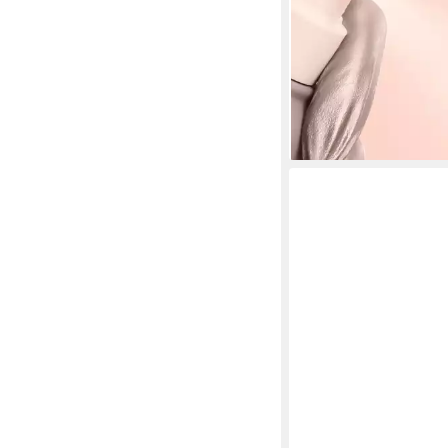
29,99 €
(119,96 €/ 1 l)
lieferbar - in 1-2 Werktag