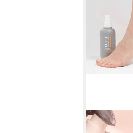
OPI
Hornhautbalsam Soft 
Softener