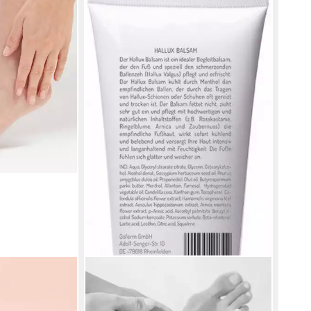
FUSSGUT
& Gone Callus
Fußcreme Hallux Balsam mit
natürlichen Inhaltsstoffen, pflegt und