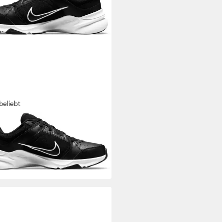
beliebt
E
DEFY ALL DAY Sneaker
9 €
UVP
64,99 €
+3