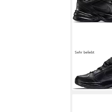
Sehr beliebt
NIKE
AIR MONARCH I
64,99 €
UVP
79,99 €
-19%
+3