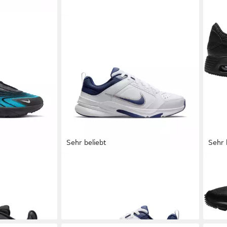
Sehr beliebt
Sehr 
Nike Air Max
NIKE
DEFY ALL DAY Sneaker
NIK
ab 64,99 €
rt vom Design
Snea
89,9
+3