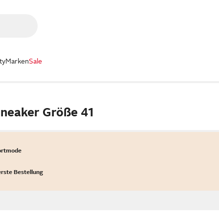
ty
Marken
Sale
Sneaker Größe 41
ortmode
erste Bestellung