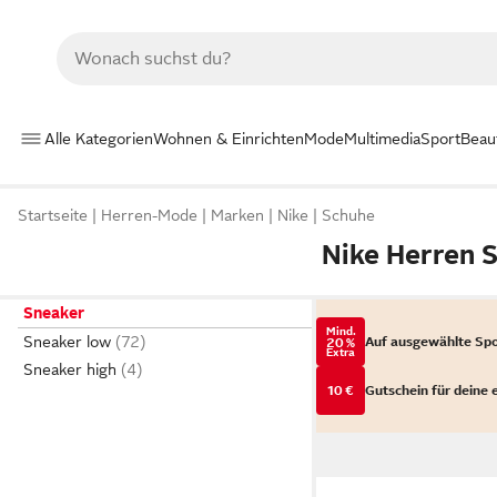
Alle Kategorien
Wohnen & Einrichten
Mode
Multimedia
Sport
Beau
Startseite
Herren-Mode
Marken
Nike
Schuhe
Nike Herren 
Sneaker
Mind.
Sneaker low
Auf ausgewählte Sp
20 %
Extra
Sneaker high
10 €
Gutschein für deine 