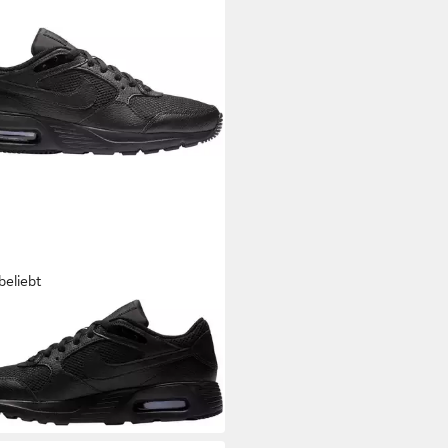
beliebt
E SPORTSWEAR
AIR MAX SC
ker
9 €
+1