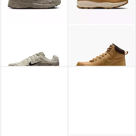
NIKE SPORTSWEAR
P-6000
NIKE SPORTSWEAR
Manoa
PRM Sneaker
Leather Sneaker
119,99 €
ab 88,99 €
UVP
109,99 €
-19%