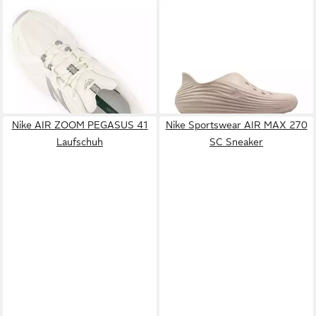
NEW BALANCE
610 Sneaker
NIKE SPORTSWEAR
ab 105,99 €
UVP
130,00 €
REACTX REJUVEN8 Sneaker
ab 56,99 €
-18%
UVP
69,99 €
-19%
Nike AIR ZOOM PEGASUS 41
Nike Sportswear AIR MAX 270
Laufschuh
SC Sneaker