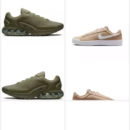
NIKE SPORTSWEAR
Air Max
NIKE SPORTSWEAR
Nike
Dn Sneaker
Blacktop Sneaker
169,99 €
64,99 €