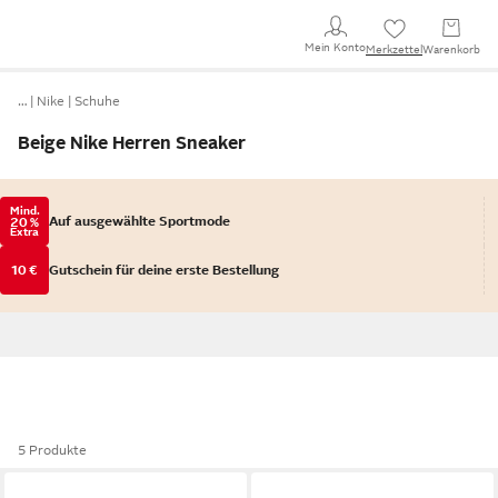
Mein Konto
Merkzettel
Warenkorb
…
Nike
Schuhe
Beige Nike Herren Sneaker
Mind.
Auf ausgewählte Sportmode
20 %
Extra
10 €
Gutschein für deine erste Bestellung
5 Produkte