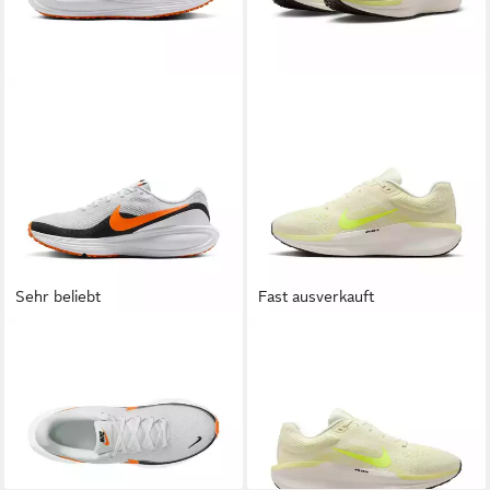
Sehr beliebt
Fast ausverkauft
NIKE
Revolution 8 Laufschuh
NIKE
AIR WINFLO 11
64,99 €
Laufschuh
ab 88,99 €
UVP
109,99 €
+8
-19%