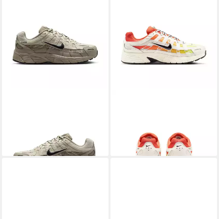
NIKE SPORTSWEAR
P-6000
NIKE SPORTSWEAR
P-6000
PRM Sneaker
Sneaker
119,99 €
119,99 €
+1