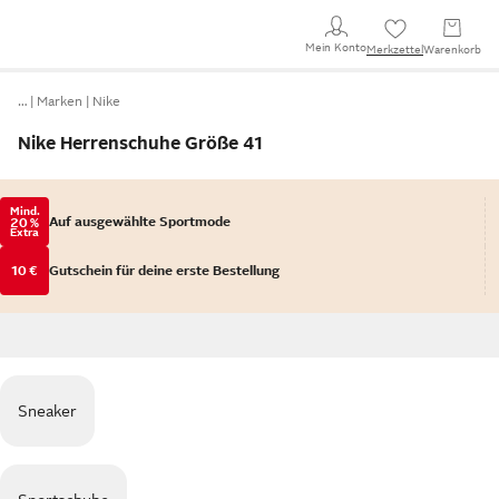
Mein Konto
Merkzettel
Warenkorb
…
Marken
Nike
Nike Herrenschuhe Größe 41
Mind.
Auf ausgewählte Sportmode
20 %
Extra
10 €
Gutschein für deine erste Bestellung
Sneaker