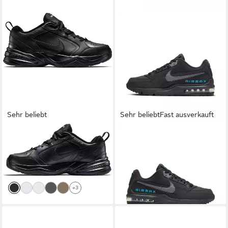
Sehr beliebt
Sehr beliebt
Fast ausverkauft
NIKE
AIR MONARCH IV
NIKE SPORTSWEAR
AIR
Sneaker
MAX LTD 3 Sneaker
64,99 €
129,99 €
UVP
79,99 €
-19%
+3