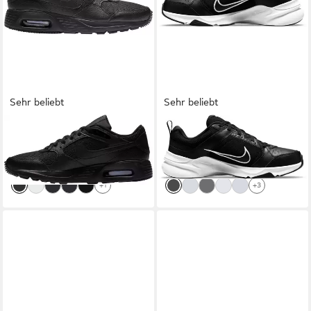
Sehr beliebt
Sehr beliebt
NIKE SPORTSWEAR
AIR
NIKE
DEFY ALL DAY Sneaker
54,99 €
MAX SC Sneaker
UVP
64,99 €
89,99 €
-15%
+1
+3