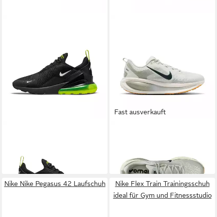
Fast ausverkauft
NIKE SPORTSWEAR
AIR
NIKE
Vomero 18 Laufschuh
ab 150,99 €
MAX 270 ESS Sneaker
ab 156,99 €
+5
Nike Nike Pegasus 42 Laufschuh
Nike Flex Train Trainingsschuh
ideal für Gym und Fitnessstudio