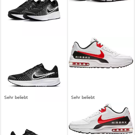
Sehr beliebt
Sehr beliebt
NIKE
Run Defy Laufschuh
NIKE SPORTSWEAR
Air Max
49,99 €
UVP
59,99 €
Ltd 3 Sneaker
124,99 €
-17%
+11