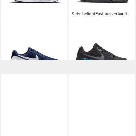
Sehr beliebt
Fast ausverkauft
NIKE
Revolution 8 Laufschuh
NIKE SPORTSWEAR
AIR
ab 49,99 €
UVP
64,99 €
MAX LTD 3 Sneaker
129,99 €
-23%
+8