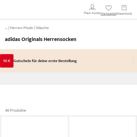
Mein Konto
Merkzettel
Warenkorb
…
Herren-Mode
Wäsche
adidas Originals Herrensocken
10 €
Gutschein für deine erste Bestellung
46 Produkte