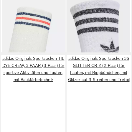
ADIDAS ORIGINALS
ADIDAS ORIGINALS
Sportsocken 3-STREIFEN
Sportsocken 3S GL CT S 3P
ab 18,99 €
ab 11,99 €
KNIESTRÜMPFE, 2 PAAR (2-
UVP
23,00 €
Paar) für sportive Aktivitäten
-17%
und Laufen, 2-teiliges Set
adidas Originals Sportsocken TIE
adidas Originals Sportsocken 3S
DYE CREW, 3 PAAR (3-Paar) für
GLITTER CR 2 (2-Paar) für
sportive Aktivitäten und Laufen,
Laufen, mit Rippbündchen, mit
mit Batikfärbetechnik
Glitzer auf 3-Streifen und Trefoil