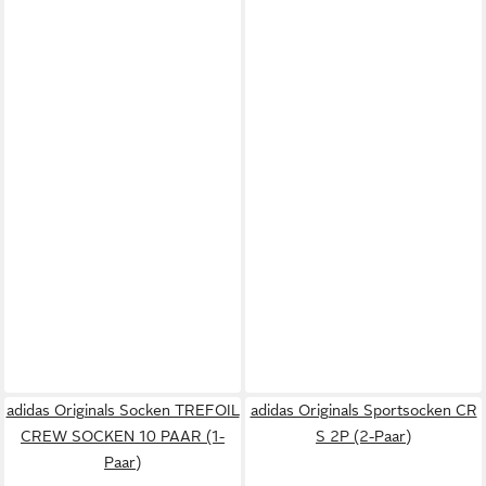
adidas Originals Socken TREFOIL
adidas Originals Sportsocken CR
CREW SOCKEN 10 PAAR (1-
S 2P (2-Paar)
Paar)