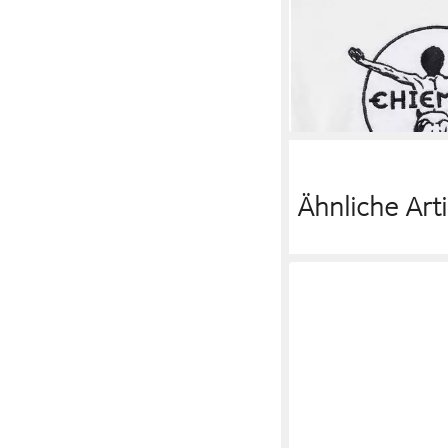
CHIEMSEE
Bademant
ab 64,95 €
UVP
89,95 
-28%
Ähnliche Arti