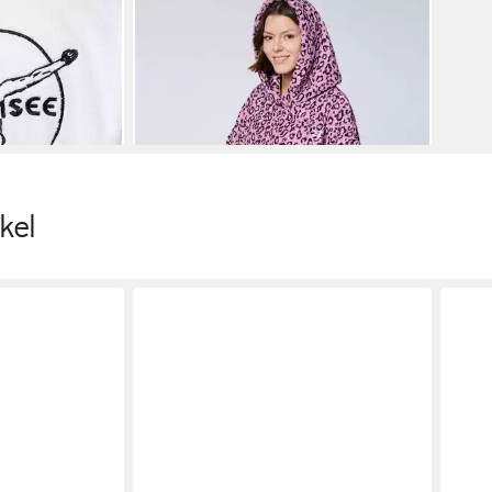
el
CHIEMSEE
Bademantel
41,95 €
€
UVP
59,95 €
-30%
kel