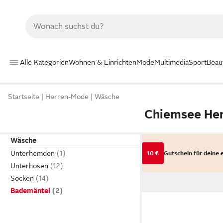
Alle Kategorien
Wohnen & Einrichten
Mode
Multimedia
Sport
Beau
Startseite
Herren-Mode
Wäsche
Chiemsee He
Wäsche
Unterhemden
10 €
Gutschein für deine 
Unterhosen
Socken
Bademäntel