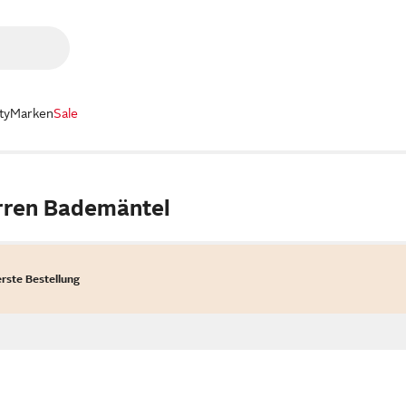
ty
Marken
Sale
rren Bademäntel
erste Bestellung