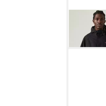
LEVI'S®
Parka MARIN
PARKA mit Kapuze
ab 123,99 €
UVP
169,9
-27%