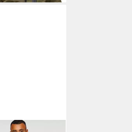
NO BANANI
Steppjacke