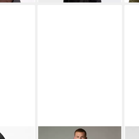
RWAY
THE NORTH FACE
Daunenjacke
BRU