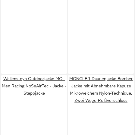
Wellensteyn Outdoorjacke MOL
MONCLER Daunenjacke Bomber
Men Racing NoSeAirTec - Jacke -
Jacke mit Abnehmbare Kapuze
Steppjacke
Mikroweichem Nylon-Technique,
Zwei-Wege-Reißverschluss