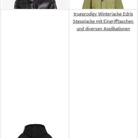
-40%
Herren Jacken. abnehmbarer
-30%
Kapuze
trueprodigy Winterjacke Edris
Steppjacke mit Eingrifftaschen
und diversen Applikationen
HUGO
Winterjacke
475,50 €
499,00 €
-5%