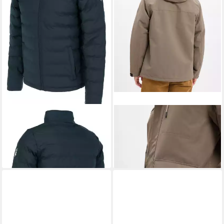
DERBE
Winterjacke Men
DERBE
Funktionsjacke
Jacket PU
Phoebholm Dog
159,95 €
ab 159,90 €
UVP
229,95 €
-30%