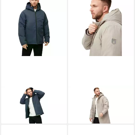
DERBE
Winterjacke Derbe
DERBE
Parka Derbe Valholm
Deutholm - Herrenjacke
Man - Wintermantel
ab 149,90 €
299,95 €
UVP
199,95 €
-25%