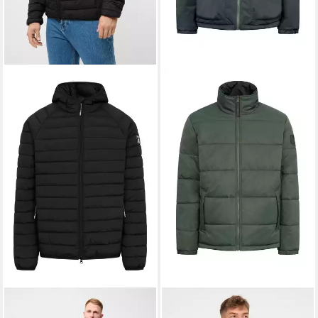
DERBE
Anorak Lightby
DERBE
Funktionsjacke