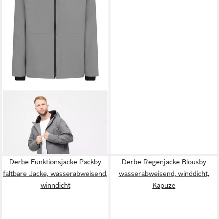
DERBE
Regenjacke Deutby
Moderne
159,99 €
Funktionsmaterialien,
wasserdicht, Innentasche
Derbe Funktionsjacke Packby
Derbe Regenjacke Blousby
faltbare Jacke, wasserabweisend,
wasserabweisend, winddicht,
winndicht
Kapuze