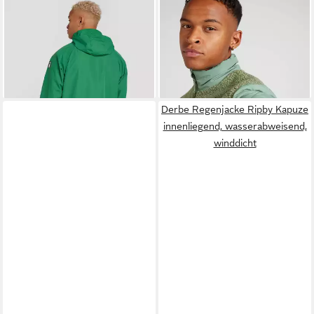
DERBE
Bomberjacke Ripby
DERBE
Steppjacke (1-St)
ab 127,20 €
(1-St)
159,00 €
ab 84,90 €
149,00 €
-20%
-43%
Derbe Regenjacke Ripby Kapuze
innenliegend, wasserabweisend,
winddicht