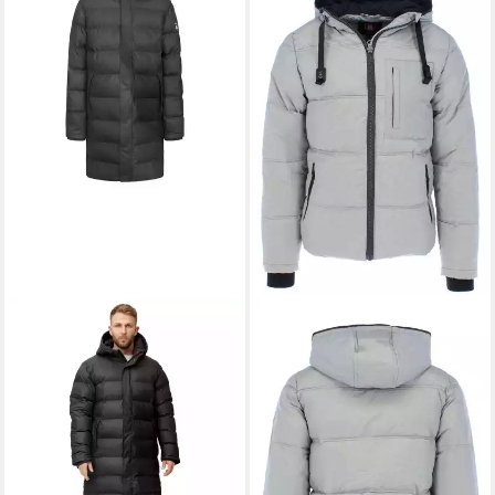
DERBE
Winterjacke Albatros
164,95 €
UVP
195,00 €
-15%