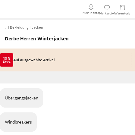
Mein Konto
Merkzettel
Warenkorb
…
Bekleidung
Jacken
Derbe Herren Winterjacken
10 %
Auf ausgewählte Artikel
Extra
Übergangsjacken
Windbreakers