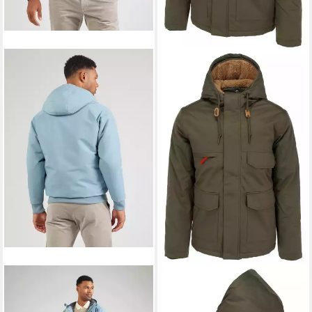
DERBE
Kurzjacke Cabholm
DERBE
Winterjacke Cottholm
259,95 €
(1-St)