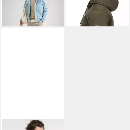
ab 149,90 €
UVP
229,95 €
-35%