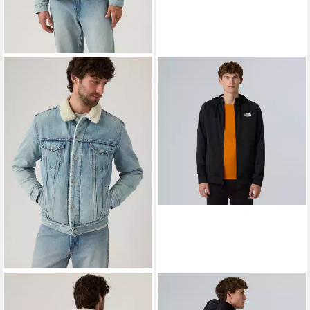
LEVI'S®
THE NORTH FACE
Kurzjacke SHERPA mit
Funktionsjacke M REAXION