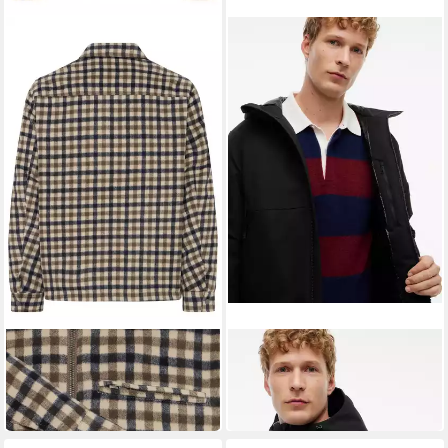
BLEND
TOMMY HILFIGER
Kurzjacke BHFIFE CHECK
Kurzjacke TECH HOODED
JKT Kunstfaser, regular fit
PADDED
99,95 €
299,90 €