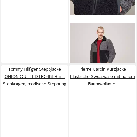
TOMMY JEANS
Kurzjacke TJM TEDDY
ESSENTIAL JACKET
ab 76,92 €
UVP
179,90 €
-57%
Tommy Hilfiger Steppjacke
Pierre Cardin Kurzjacke
ONION QUILTED BOMBER mit
Elastische Sweatware mit hohem
Stehkragen, modische Steppung
Baumwollanteil