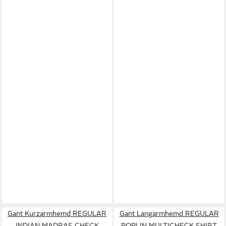
Gant Kurzarmhemd REGULAR
Gant Langarmhemd REGULAR
INDIAN MADRAS CHECK
POPLIN MULTICHECK SHIRT