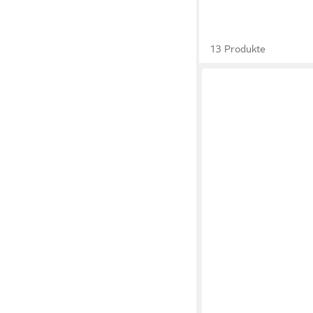
13 Produkte