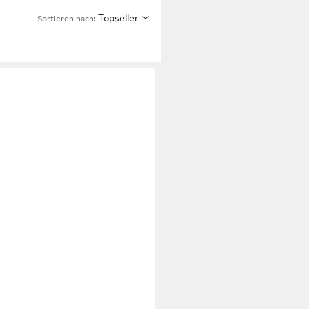
Topseller
Sortieren nach: