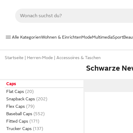
Alle Kategorien
Wohnen & Einrichten
Mode
Multimedia
Sport
Beau
Startseite
Herren-Mode
Accessoires & Taschen
Schwarze Ne
Caps
Flat Caps
Snapback Caps
Flex Caps
Baseball Caps
Fitted Caps
Trucker Caps