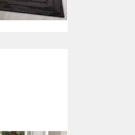
rbar - in 4-5 Werktagen bei dir
+2