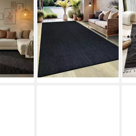
OTTO HOME
OTT
pich, als
Teppich Anna, auch als Läufer
Tepp
chteckig,
erhältlich, rechteckig, Höhe: 3 mm,
mm, 
turfaser,
In- und Outdoor geeignet, Sisal-
Wohn
er,
Optik, Wetterfest & UV-beständig
Styl
(111)
ab 14,99 €
ab 2
€
UVP
23,99 €
-38%
-37
liefe
en bei dir
lieferbar - in 2-4 Werktagen bei dir