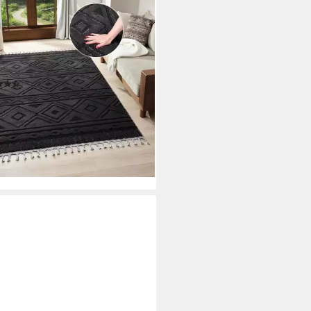
O HOME
ich Bonvo, rechteckig, Höhe: 19
mit Fransen, Hoch-Tief-Struktur,
zimmer, Schlafzimmer, Boho-
e
(89)
0,49 €
UVP
32,50 €
%
rbar - in 2-4 Werktagen bei dir