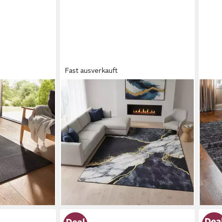
Fast ausverkauft
TAPISO
SAN
Homestyle 390
Teppich NORA, rechteckig, Höhe: 5
Tepp
öhe: 10 mm,
mm, Eleganter Kurzflorteppich mit
Rund
schbar Welle
rutschfester Rückseite
meli
ab 29,99 €
UVP
42,89 €
Wohn
-30%
Läuf
ab 1
lieferbar - in 4-5 Werktagen bei dir
-45
+1
en bei dir
liefe