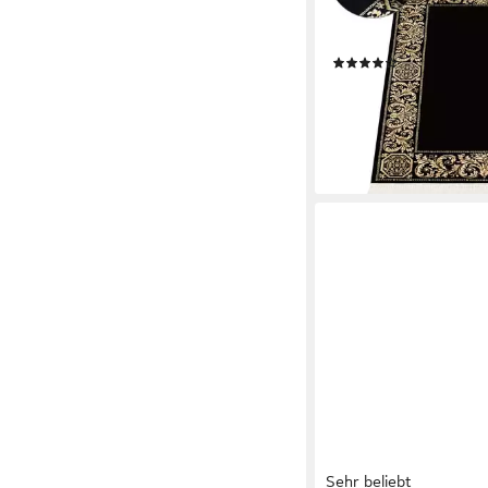
Teppichläufer Flur, Re
flauschig
(5)
ab 49,90 €
UVP
79,90 
-38%
lieferbar - in 5-6 Werktag
Sehr beliebt