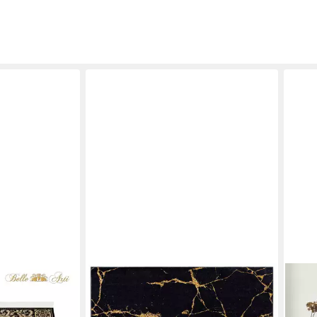
MAZOVIA
THE 
ch Wohnzimmer
Designteppich Modern Teppich für
Tepp
äufer
Wohnzimmer, Schlafzimmer,
Ruts