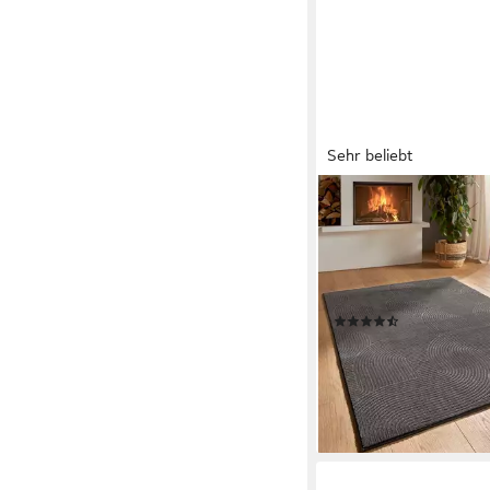
Sehr beliebt
TARACARPET
Teppich TaraCarpet 
Wellen, rechteckig, H
Felloptik hoch-tief wa
anthrazit 50x80
(160)
ab 13,79 €
UVP
28,99 €
-52%
lieferbar - in 3-4 Werktag
+1