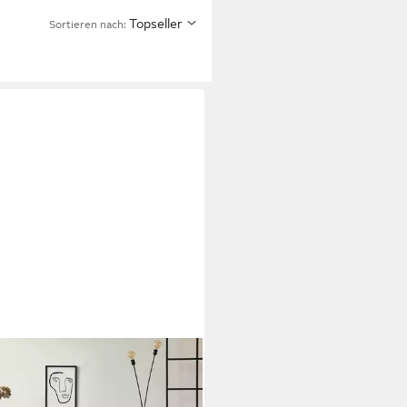
Topseller
Sortieren nach:
CARPET
ich kuschelig & Super Soft, Anti-
ch Unterseite, rechteckig, Höhe: