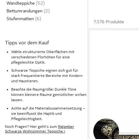
Wandteppiche
Bettumrandungen
Stufenmatten
7.576 Produkte
Tipps vor dem Kauf
Wähle strukturierte Oberflächen mit
verschiedenen Florhöhen für eine
pflegeleichte Optik.
Schwarze Teppiche eignen sich gut für
stark frequentierte Bereiche mit Kindern
und Haustieren.
Beachte die Raumgröße: Dunkle Töne
können kleinere Räume gemütlicher wirken
lassen.
Achte auf die Materialzusammensetzung –
sie beeinflusst die Haptik und
Pflegeleichtigkeit.
BELLE ARTI
Noch Fragen? Hier geht's zum
Ratgeber
Teppich Luxus Teppi
Schwarze Wohnzimmer Teppiche ›
Barock Wohnteppich L