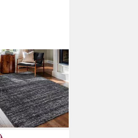
AT
ich Oslo, auch als Läufer und in
, rechteckig, Höhe: 10 mm,
ert robuster Kurzflor,
zimmer, Schlafzimmer, auch als
(228)
er
4,81 €
UVP
26,99 €
%
rbar - in 4-5 Werktagen bei dir
+2