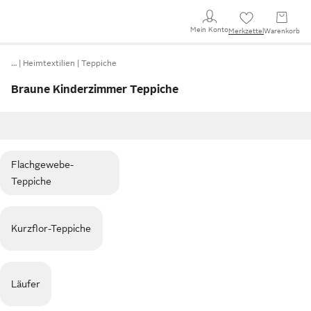
Mein Konto
Merkzettel
Warenkorb
…
Heimtextilien
Teppiche
Braune Kinderzimmer Teppiche
Flachgewebe-
Teppiche
Kurzflor-Teppiche
Läufer