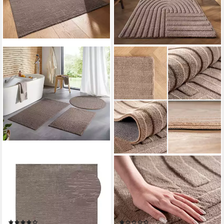
TARACARPET
TEPPIUM
Teppich TaraCarpet
Teppich Boho Design,
Homestyle 399 Vintage,
Rechteckig, Höhe: 20 mm,
rechteckig, Höhe: 10 mm,
Kurzflor Boho Teppich Weich
Vintage hoch-tief weich
Anti-Rutsch Rückseite
(19)
(1)