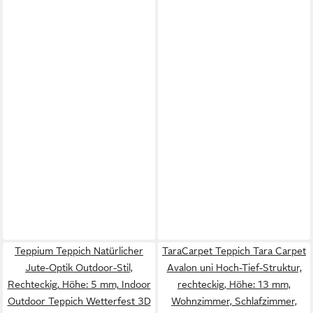
Teppium Teppich Natürlicher
TaraCarpet Teppich Tara Carpet
Jute-Optik Outdoor-Stil,
Avalon uni Hoch-Tief-Struktur,
Rechteckig, Höhe: 5 mm, Indoor
rechteckig, Höhe: 13 mm,
Outdoor Teppich Wetterfest 3D
Wohnzimmer, Schlafzimmer,