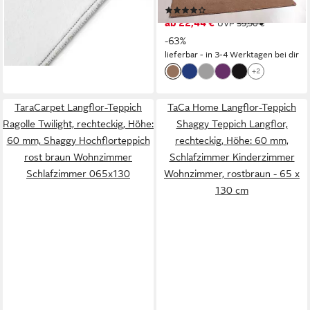
(442)
-30%
ab 22,44 €
UVP
59,90 €
lieferbar - in 3-4 Werktagen bei dir
-63%
+5
lieferbar - in 3-4 Werktagen bei dir
+2
TaraCarpet Langflor-Teppich
TaCa Home Langflor-Teppich
Ragolle Twilight, rechteckig, Höhe:
Shaggy Teppich Langflor,
60 mm, Shaggy Hochflorteppich
rechteckig, Höhe: 60 mm,
rost braun Wohnzimmer
Schlafzimmer Kinderzimmer
Schlafzimmer 065x130
Wohnzimmer, rostbraun - 65 x
130 cm