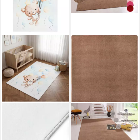
TAPISO
HANSE HOME
Kinderteppich KIDS,
Teppich Fancy, rechteckig,
rechteckig, Höhe: 6 mm,
Höhe: 7 mm, Kurzflor, Läufer,
rutschhemmend
uni, gekettelt, Wohnzimmer,
ab 39,99 €
UVP
57,19 €
Schlafzimmer, Esszimmer