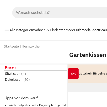
Alle Kategorien
Wohnen & Einrichten
Mode
Multimedia
Sport
Beau
Startseite
Heimtextilien
Gartenkissen
Kissen
Sitzkissen
10 €
Gutschein für deine 
Dekokissen
Tipps vor dem Kauf
Wähle Polyester- oder Polyacrylbezüge mit