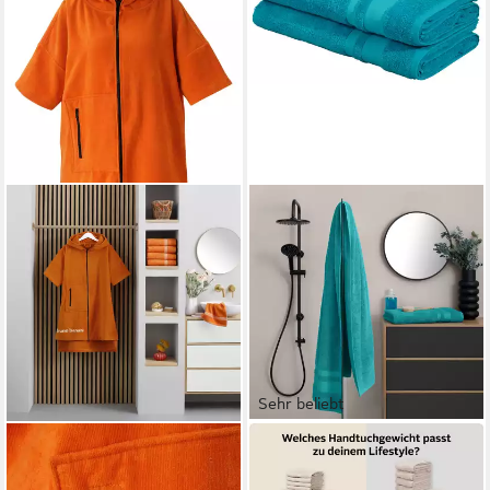
Sehr beliebt
BRUNO BANANI
OTTO HOME
Badeponcho Daniel, ideal für
Saunatuch Vanessa, 2