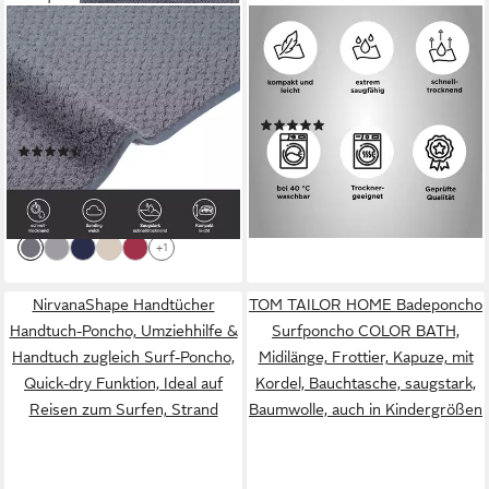
OTTO HOME
DYCKHOFF
Handtücher Parris, diverse
Sporthandtuch Mikrofaser
Größen, ideal als
Sporttuch, Microfaser (1-St),
Sporthandtuch,
auch als 2er Set erhätlich
(56)
Reisehandtuch, Microfaser (6-
ab 12,84 €
(25)
St), sehr leicht, kompakt,
lieferbar - in 4-5 Werktagen bei dir
ab 9,49 €
UVP
12,99 €
schnelltrocknend, Mikrofaser,
+1
-27%
mit Waffelmuster
lieferbar - in 1-2 Werktagen bei dir
+1
NirvanaShape Handtücher
TOM TAILOR HOME Badeponcho
Handtuch-Poncho, Umziehhilfe &
Surfponcho COLOR BATH,
Handtuch zugleich Surf-Poncho,
Midilänge, Frottier, Kapuze, mit
Quick-dry Funktion, Ideal auf
Kordel, Bauchtasche, saugstark,
Reisen zum Surfen, Strand
Baumwolle, auch in Kindergrößen