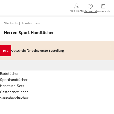
Mein Konto
Merkzettel
Warenkorb
Startseite
Heimtextilien
Herren Sport Handtücher
10 €
Gutschein für deine erste Bestellung
Badetücher
Sporthandtücher
Handtuch-Sets
Gästehandtücher
Saunahandtücher