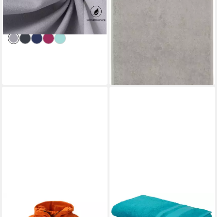
ab 9,99 €
18,99 €
UVP
16,99 €
UVP
41,99 €
Mikrofaser mit Kontrastnaht
weich, Händehandtücher, 5
-41%
-55%
Jahre Garantie
lieferbar - in 1-2 Werktagen bei dir
lieferbar - in 1-2 Werktagen bei dir