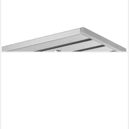
GARDINEUM
Gardinenschiene Flächenvorhangschiene, 4-läufig, vorgebohrt,
Speditionsversand
ab 84,99 €
lieferbar - in 2-3 Werktagen bei dir