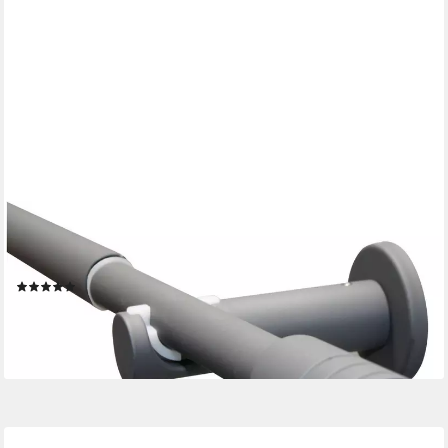
GARDINIA
Gardinenstange Set Ø 16/19 mm, Ø 19 mm, 1-läufig, ausziehbar,
mit Bohren, verschraubt, 1-Lauf
(24)
ab 29,74 €
lieferbar - in 3-4 Werktagen bei dir