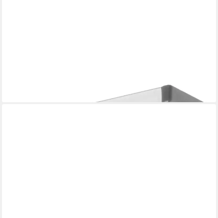
GARDINEUM
Gardinenschiene Vorhangschiene in Aluminium, 1-läufig,
Speditionsversand, 1-läufig
ab 70,99 €
lieferbar - in 2-3 Werktagen bei dir