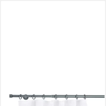
ONDECO
Gardinenstange Teleskopgarnitur Trendy, Ø 19 mm, 1-läufig,
ausziehbar, Bohren, verschraubt
ab 40,49 €
lieferbar - in 4-5 Werktagen bei dir