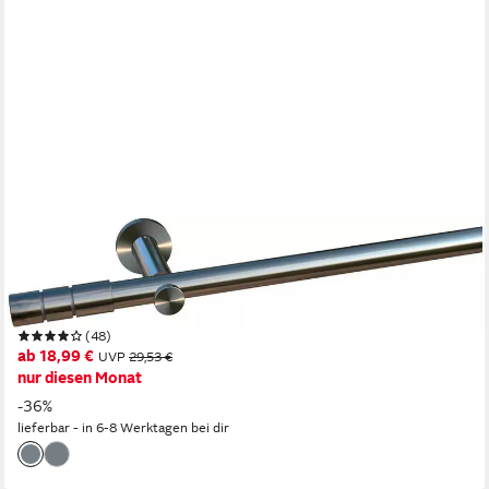
INDEKO
Gardinenstange Hamburg, Ø 20 mm, 1-läufig, Wunschmaßlänge,
mit Bohren, verschraubt, Metall, Komplett-Set inkl.
Montagematerial
(48)
ab 18,99 €
UVP
29,53 €
nur diesen Monat
-36%
lieferbar - in 6-8 Werktagen bei dir