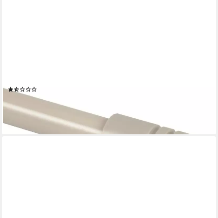
BESTLIVINGS
Gardinenstange Modern, Ø 19 mm, 1-läufig, ausziehbar,
Wandmontage, verschraubt, Metall, Gardinenstange "Modern"
ausziehbar 115 bis 200 cm, Durchmesser
(3)
11,19 €
lieferbar - in 3-4 Werktagen bei dir