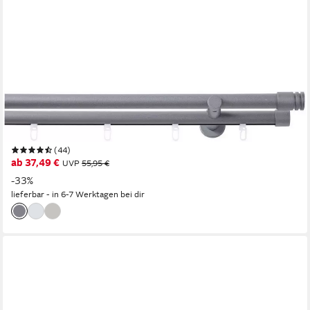
GOOD LIFE
Kombi-Vorhangstange Mira, Ø 20 mm, 2-läufig, Fixmaß, mit
Bohren, verschraubt, Aluminium, Kunststoff, Metall
(44)
ab 37,49 €
UVP
55,95 €
-33%
lieferbar - in 6-7 Werktagen bei dir