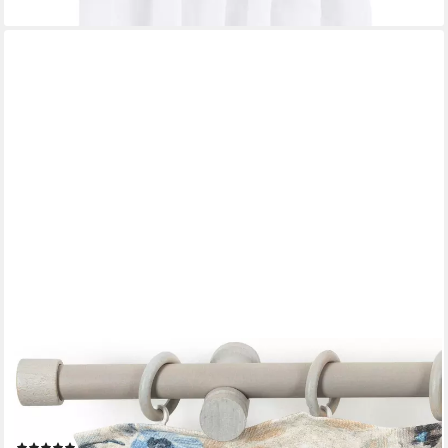
SN DECO GROUP
Gardinenstange Cafiro, 1-läufig, Fixmaß, mit Bohren, verschraubt,
Holzwerkstoff, 28 mm, Holz, verschiedene Längen und Farben,
Komplettset
(3)