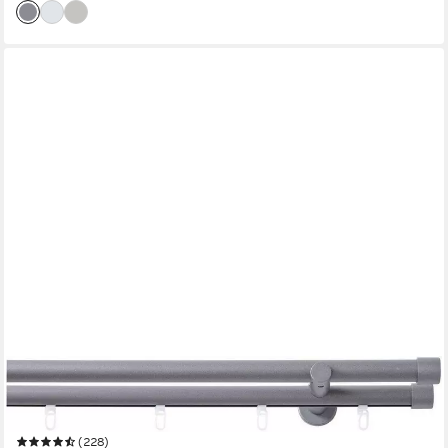
GOOD LIFE
Kombi-Vorhangstange Gorra, Ø 20 mm, 2-läufig, Fixmaß, mit
Bohren, verschraubt, Aluminium, Kunststoff, Metall
(228)