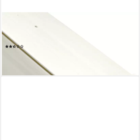
BESTLIVINGS
Gardinenstange, 3-läufig, Fixmaß, mit Bohren, verschraubt,
Kunststoff, Gardinenschiene + Blende, 1-3 lauf, versch. Längen/
Designs
(2)
ab 13,99 €
lieferbar - in 3-4 Werktagen bei dir
+2