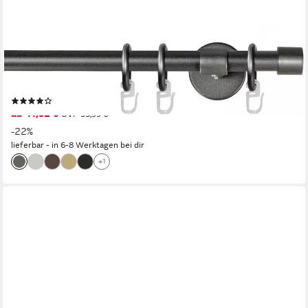
GARESA
Gardinenstange RUSTIKA, Ø 16 mm, 1-läufig, Wunschmaßlänge,
verschraubt, Metall, rustikale Vorhanggarnitur, verlängerbar, m.
Ringe, Endkappe
(14)
ab 41,92 €
UVP
53,99 €
-22%
lieferbar - in 6-8 Werktagen bei dir
+1