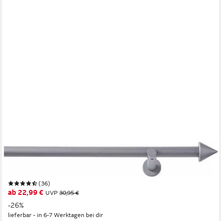
GOOD LIFE
Vorhangstange Punta, Ø 20 mm, 1-läufig, Fixmaß, mit Bohren,
verschraubt, Metall
(36)
ab 22,99 €
UVP
30,95 €
-26%
lieferbar - in 6-7 Werktagen bei dir