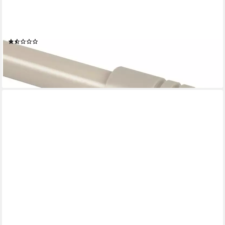
Gardinenstange Modern, Ø 19 mm, 1-läufig, ausziehbar,
Wandmontage, verschraubt, Metall, Gardinenstange "Modern"
ausziehbar 115 bis 200 cm, Durchmesser
(3)
11,19 €
lieferbar - in 3-4 Werktagen bei dir