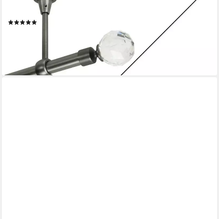
Gardinenstange, 1-läufig, kürzbar, Wand/Decke, Gardinenstange
Vorhangstange Deckenmontage
(9)
ab 44,90 €
(0,22 €/ 1 Stk)
lieferbar - in 3-4 Werktagen bei dir