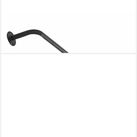
MIRABEAU
Gardinenstange Gardinenstange Omara dunkelgrau, Ø 0 mm,
Eisen
36,95 €
lieferbar - in 4-5 Werktagen bei dir