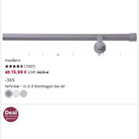
GOOD LIFE
Vorhangstange Gorra, Ø 20 mm, 1-läufig, Fixmaß, mit Bohren,
verschraubt, Metall, Metallgarnitur, Wandmontage, schlicht,
modern
(1057)
ab 15,99 €
UVP
24,95 €
-36%
lieferbar - in 2-3 Werktagen bei dir