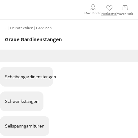
Mein Konto
Merkzettel
Warenkorb
…
Heimtextilien
Gardinen
Graue Gardinenstangen
Scheibengardinenstangen
Schwenkstangen
Seilspanngarnituren