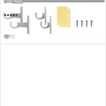
Scheibenstange Bistro, Ø 12 mm, 1-läufig, ausziehbar, ohne
Bohren, verschraubt, Kunststoff, Metall
(172)
ab 8,99 €
UVP
10,95 €
-18%
lieferbar - in 6-7 Werktagen bei dir