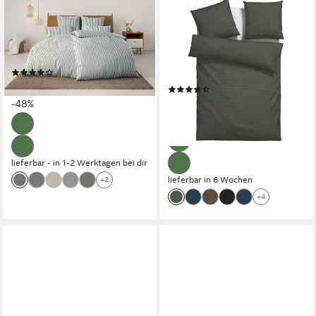
LEGER HOME BY LENA GERCKE
BRUNO BANANI
Bettwäsche Linnea, Renforcé,
Bettwäsche Jassen, Flanell, 2
2 teilig, aus 100% Baumwolle,
teilig, moderne Bettwäsche
Streifendesign
aus Baumwolle, Streifen-
(188)
Design, mehrere Qualitäten
ab 22,99 €
UVP
43,99 €
(671)
ab 20,49 €
-48%
UVP
43,99 €
-53%
lieferbar - in 1-2 Werktagen bei dir
lieferbar in 6 Wochen
+2
+4