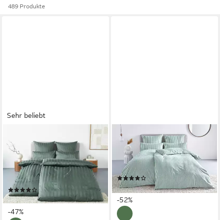
489 Produkte
Sehr beliebt
LEGER HOME BY LENA GERCKE
LEGER HOME BY LENA GERCKE
Bettwäsche Leonore, Mako-
Bettwäsche Linnea, Flanell, 2
Satin, 2 teilig, Mako-Satin
teilig, aus 100% Baumwolle,
Streifen aus 100% Baumwolle,
Streifendesign
(188)
Größe ab 135x200 cm
ab 28,99 €
UVP
59,99 €
(156)
ab 31,99 €
UVP
59,99 €
-52%
-47%