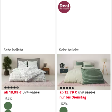
Sehr beliebt
Sehr beliebt
OTTO HOME
OTTO HOME
Bettwäsche Nordby,
Bettwäsche Katja, Linon, 2
Renforcé, 2 teilig, Bettwäsche
teilig, Bettwäsche aus
aus Baumwolle,
Baumwolle, Bettwäsche mit
skandinavisches Design, ab
Streifen-Design, Wendeoptik
(523)
(251)
Größe 135x200 cm
ab 18,99 €
ab 12,79 €
UVP
40,99 €
UVP
33,99 €
nur bis Dienstag
-54%
-62%