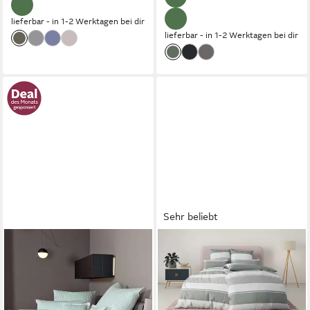
lieferbar - in 1-2 Werktagen bei dir
lieferbar - in 1-2 Werktagen bei dir
Sehr beliebt
JANINE
OTTO HOME
Wendebettwäsche
Bettwäsche Yonne, Renforcé,
modernclassic 3912, 100%
2 teilig, in frischen Farben,
Baumwolle, Mako-Satin, 2
gestreifte Bettwäsche, ab Gr.
teilig, mit Reißverschluss,
135x200 cm