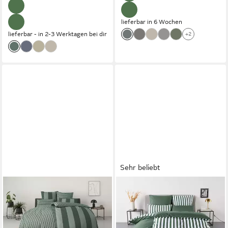
lieferbar in 6 Wochen
lieferbar - in 2-3 Werktagen bei dir
+2
Sehr beliebt
OTTO HOME
OTTO HOME
Bettwäsche Sari in
Wendebettwäsche Greta,
verschiedenen Qualitäten,
Renforcé, 2 teilig, Bettwäsche
Linon, 2 teilig, ab Gr. 135x200
mit Streifen in verschiedenen