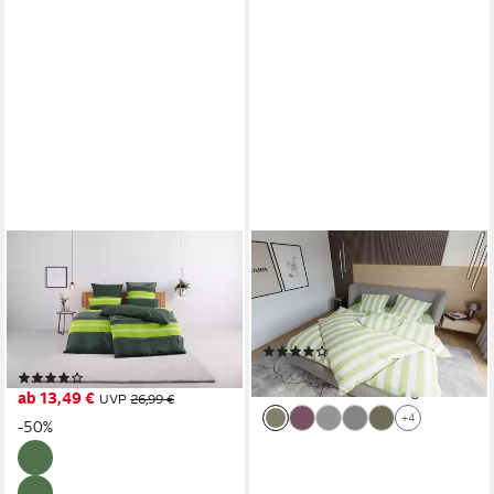
OTTO HOME
BETTWAESCHE-MIT-STIL
Bettwäsche Circle, Polycotton,
Bettwäsche Mako Satin
2 teilig, Bettwäsche aus
Bettwäsche Blockstreifen,
Baumwolle mit Streifen-
Mako-Satin, 2 teilig
(2)
Design, moderne Bettwäsche
ab 44,95 €
(659)
lieferbar - in 2-3 Werktagen bei dir
ab 13,49 €
UVP
26,99 €
+4
-50%