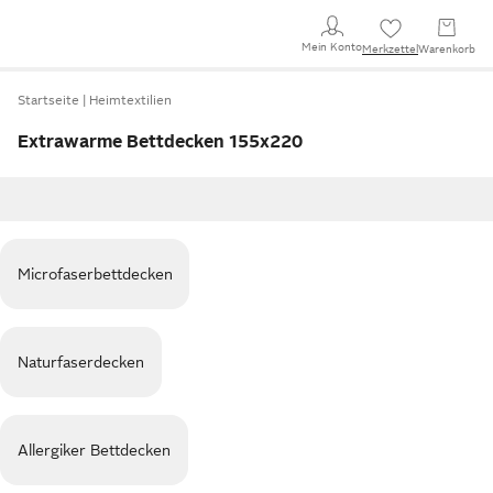
Mein Konto
Merkzettel
Warenkorb
Startseite
Heimtextilien
Extrawarme Bettdecken 155x220
Microfaserbettdecken
Naturfaserdecken
Allergiker Bettdecken