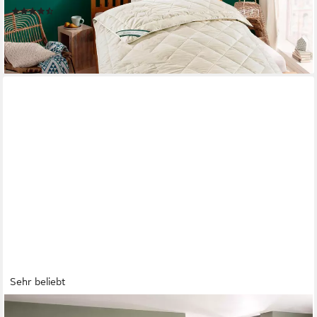
(885)
ab 48,99 €
UVP
139,95 €
-65%
lieferbar - in 3-4 Werktagen bei dir
Sehr beliebt
FAN