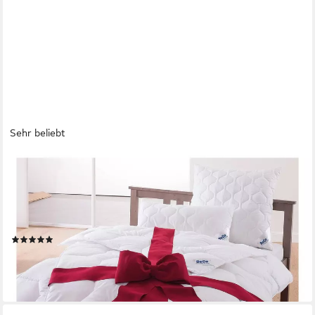
Sehr beliebt
BECO
Microfaserbettdecke 2 für 1, Bettdecken für Sommer und
Winter, inkl. 1 Gratis-Leichtdecke, Füllung: Polyester, Bezug:
Polyester, Bettdecke 135x200 cm, 155x220 cm und weitere
Größen, Decke
(1671)
ab 31,99 €
UVP
79,80 €
-60%
lieferbar - in 6-7 Werktagen bei dir