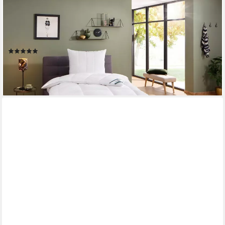
Microfaserbettdecke Komfort Plus Warm, Bettdecken für den
Winter, Made in Germany, Decke, Füllung: 100% Polyester, Bezug:
100% Polyester, Extrawarm für den "Frierer", 135x200,
155x220 cm und weitere Größen
(938)
ab 53,99 €
UVP
89,95 €
-40%
lieferbar - in 4-5 Werktagen bei dir