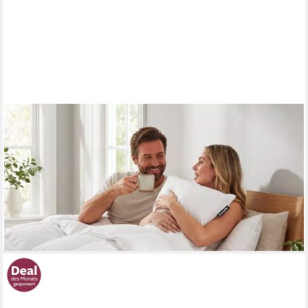
DUNLOPILLO
Daunenbettdecke Elements "NEUHEIT" Daunenbettdecke
135x200 cm weitere Größen, Füllung: 60% Daunen & 40%
Federn, Bezug: 100% Baumwolle, Hergestellt in Deutschland
ab 179,40 €
UVP
299,00 €
-40%
lieferbar - in 3-4 Werktagen bei dir