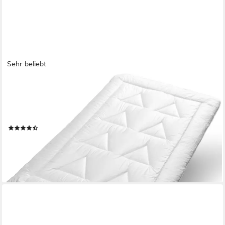
Sehr beliebt
DUNLOPILLO
Baumwollbettdecke Life, Bettdecken für Sommer und Winter,
Füllung: Polyester, Bezug: 100% Baumwolle, Bettdecke 135x200
cm, 155x220 cm, Aqua-Clean-Gewebe, Decke
(48)
ab 31,95 €
UVP
129,90 €
nur diesen Monat
-75%
lieferbar - in 3-4 Werktagen bei dir