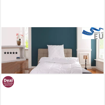
OTTO HOME
Microfaserbettdecke Rike, Bettdecke 135x200 cm, 155x220 cm,
Füllung: Polyester, Bezug: Polyester, Bettdecken, Sommer,
Winter, 4 Jahreszeiten, Decke kochfest bis 95°C
(173)
ab 24,99 €
UVP
79,90 €
-69%
lieferbar - in 6-7 Werktagen bei dir