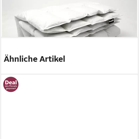
ab 299,40 €
UVP
499,00 €
-40%
lieferbar - in 3-4 Werktagen bei dir
Ähnliche Artikel