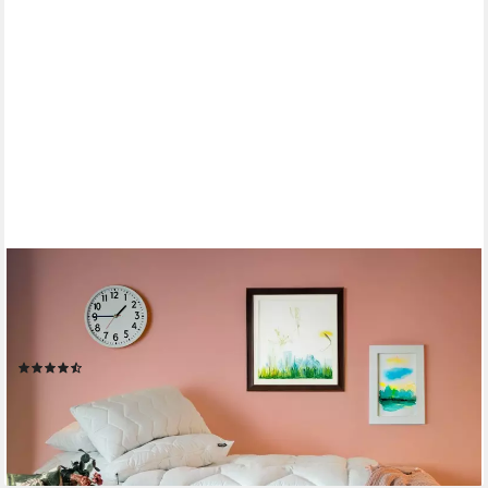
DUNLOPILLO
Baumwollbettdecke Life, Bettdecken für Sommer und Winter,
Füllung: Polyester, Bezug: 100% Baumwolle, Bettdecke 135x200
cm, 155x220 cm, Aqua-Clean-Gewebe, Decke
(48)
ab 29,34 €
UVP
99,90 €
nur diesen Monat
-71%
lieferbar - in 5-6 Werktagen bei dir