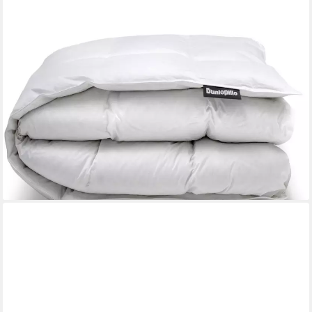
DUNLOPILLO
Gänsedaunenbettdecke Dunlopillo Supreme, "NEUHEIT"
135x200 & 155x220 cm, Füllung: 80% Gänsedaunen & 20%
Gänsefedern, Bezug: 100% Baumwoll-Batist, Hergestellt in
Deutschland & Downpass zertifiziert
ab 179,40 €
UVP
299,00 €
-40%
lieferbar - in 3-4 Werktagen bei dir