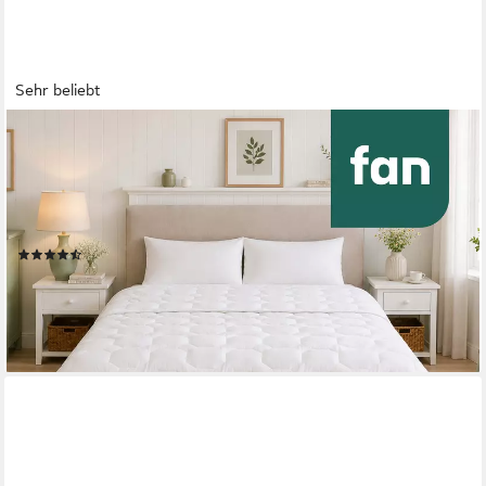
Sehr beliebt
FAN
Baumwollbettdecke Kansas, Bettdecken für Sommer und Winter,
Decke, Füllung: 100% Baumwolle, Bezug: 100% Baumwolle,
Bettdecke 135x200 cm, 155x220 cm und weiteren Größen,
Made in Germany
(634)
ab 27,99 €
UVP
59,95 €
nur diesen Monat
-53%
lieferbar - in 4-5 Werktagen bei dir