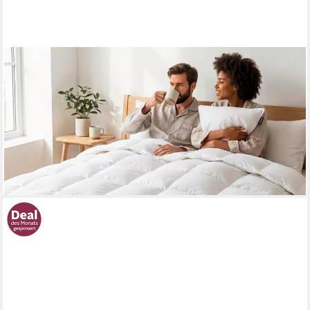
DUNLOPILLO
Daunenbettdecke Balance, "NEUHEIT" Bettdecke in 135x200 cm
& weitere Größen, Füllung: 90% Daunen & 10% Federn, Bezug:
100% Baumwolle, Hergestellt in Deutschland
ab 179,40 €
UVP
299,00 €
-40%
lieferbar - in 3-4 Werktagen bei dir