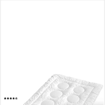
DUNLOPILLO
Baumwollbettdecke Fusion, Bettdecken für Sommer und Winter,
Füllung: Polyester, Bezug: 100% Baumwolle, Bettdecke 135x200
cm, 155x220 cm, Dunlofill® Helix-Micro-Faser, Decke
(12)
ab 58,28 €
UVP
149,90 €