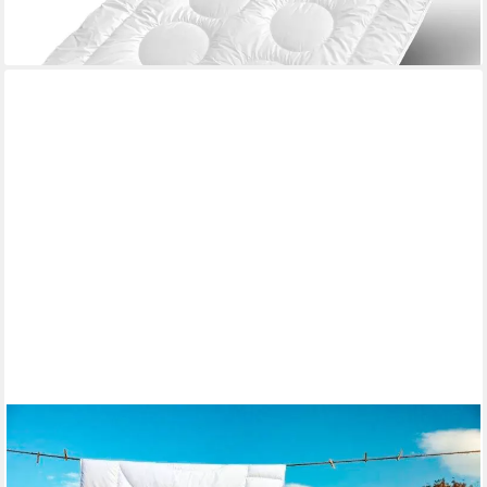
-61%
lieferbar - in 5-6 Werktagen bei dir
DUNLOPILLO
Microfaserbettdecke Home Bettdecken Sommer und Winter,
Füllung: Polyester, Bezug: Polyester, Bettdecke 135x200,