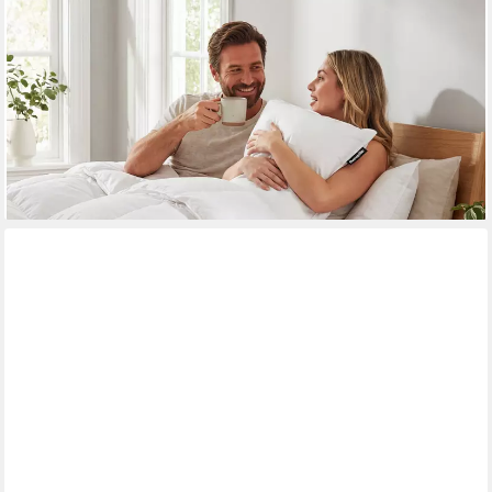
DUNLOPILLO
Daunenbettdecke Elements "NEUHEIT" Daunenbettdecke
135x200 cm weitere Größen, Füllung: 60% Daunen & 40%
Federn, Bezug: 100% Baumwolle, Hergestellt in Deutschland
ab 179,40 €
UVP
299,00 €
-40%
lieferbar - in 3-4 Werktagen bei dir