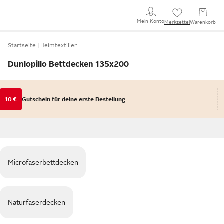
Mein Konto
Merkzettel
Warenkorb
Startseite
Heimtextilien
Dunlopillo Bettdecken 135x200
10 €
Gutschein für deine erste Bestellung
Microfaserbettdecken
Naturfaserdecken