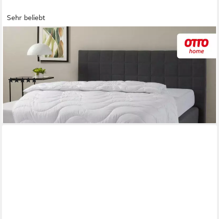
Sehr beliebt
OTTO HOME
Microfaserbettdecke Mailo Bettdecke 135x200 cm, 155x220
cm, Füllung: Polyester, Bezug: Microfaser-Feinbatist, Sommer,
Winter, Decke, kuschelweicher Microfaser-Feinbatist Bezug
(570)
ab 12,99 €
UVP
39,90 €
-67%
lieferbar - in 5-6 Werktagen bei dir