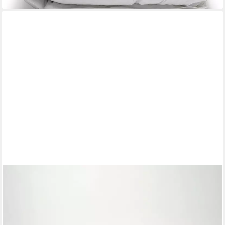
DUNLOPILLO
Gänsedaunenbettdecke Dunlopillo Supreme Deluxe, "NEUHEIT"
in Größe 135x220 & 155 220 cm, Füllung: 90% Gänsedaunen &
10% Federn, Bezug: 100% Baumwoll-Batist, Hergestellt in
Deutschland & Downpass zertifiziert, NOMITE