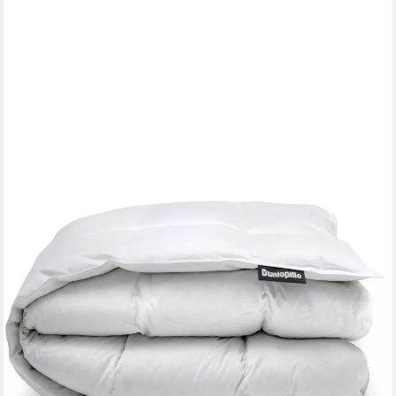
DUNLOPILLO
Gänsedaunenbettdecke Dunlopillo Supreme, "NEUHEIT"
135x200 & 155x220 cm, Füllung: 80% Gänsedaunen & 20%
Gänsefedern, Bezug: 100% Baumwoll-Batist, Hergestellt in
Deutschland & Downpass zertifiziert
ab 179,40 €
UVP
299,00 €
-40%
lieferbar - in 3-4 Werktagen bei dir