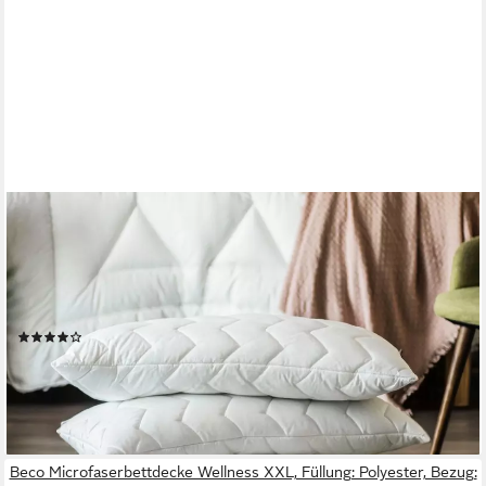
DUNLOPILLO
Baumwollkissen Life 40x80 oder 80x80 cm, Dunlofill® Vital High-
Tech-Faserbällchen, Füllung: Polyester, Bezug: 100% Baumwolle,
Seitenschläfer, Bauchschläfer, Rückenschläfer, Aqua-Clean-
Gewebe, allergikerfreundlich, pflegeleicht
(10)
ab 21,16 €
UVP
44,90 €
nur diesen Monat
-53%
lieferbar - in 4-5 Werktagen bei dir
Beco Microfaserbettdecke Wellness XXL, Füllung: Polyester, Bezug: