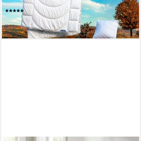
155x220cm, feuchtigkeitsregulierend
(192)
ab 30,49 €
UVP
69,90 €
-56%
lieferbar - in 4-5 Werktagen bei dir