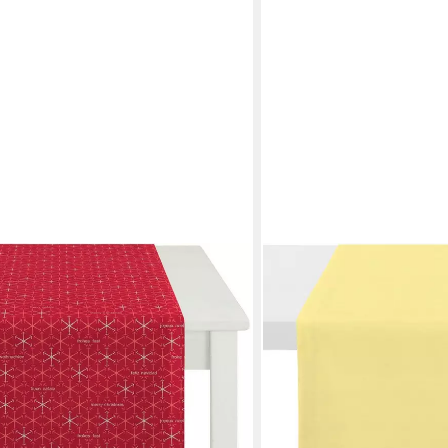
istmas Elegance, Weihnachtsdeko,
en bei dir