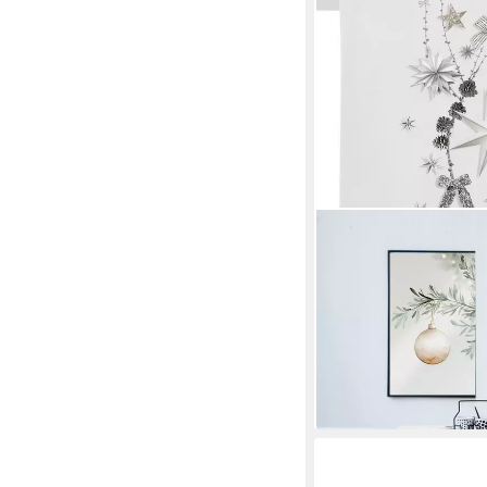
APELT
Tischläufer 8152
36,99 €
lieferbar - in 3-4 Werktag