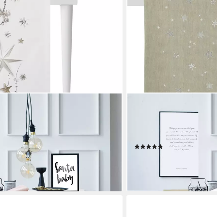
APELT
Tischläufer 9600 CHRI
Weihnachtsdeko, Weihnacht
en bei dir
Jacquardgewebe
(2)
36,95 €
lieferbar - in 3-4 Werktagen be