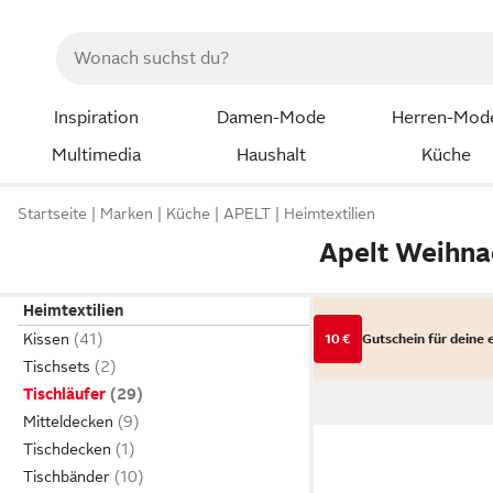
Inspiration
Damen-Mode
Herren-Mod
Multimedia
Haushalt
Küche
Startseite
Marken
Küche
APELT
Heimtextilien
Apelt Weihna
Heimtextilien
Kissen
10 €
Gutschein für deine 
Tischsets
Tischläufer
Mitteldecken
Tischdecken
Tischbänder