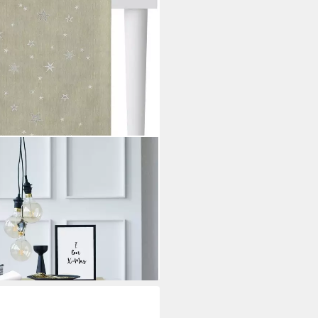
STMAS ELEGANCE,
en (1-tlg), Lurex-
i dir