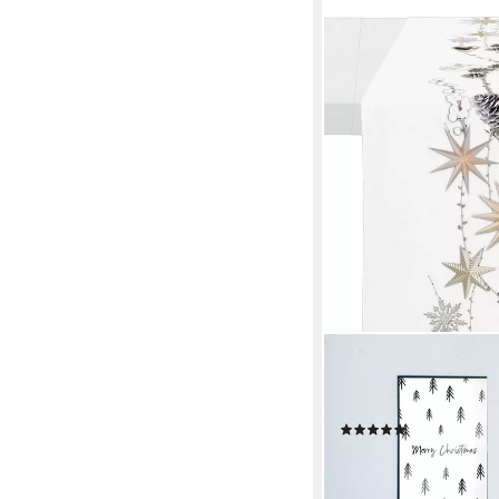
APELT
Tischläufer 6204 WI
Weihnachten (1-tlg), D
(14)
31,99 €
lieferbar - in 3-4 Werktag