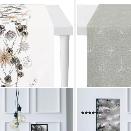
APELT
NTERWELT, Weihnachtsdeko,
Tischläufer 4710 CHRIST
igitaldruck
Weihnachten (1-tlg), Lur
(1)
29,99 €
UVP
39,95 €
en bei dir
-25%