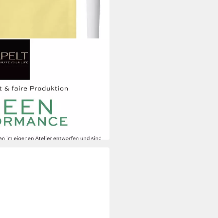
(1-tlg), Wasser- und
i dir