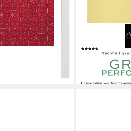
APELT
Tischläufer 4362 Rips-Uni 
Schmutzabweisend
(122)
ab 19,99 €
UVP
24,95 €
-20%
lieferbar - in 3-4 Werktagen be
+16