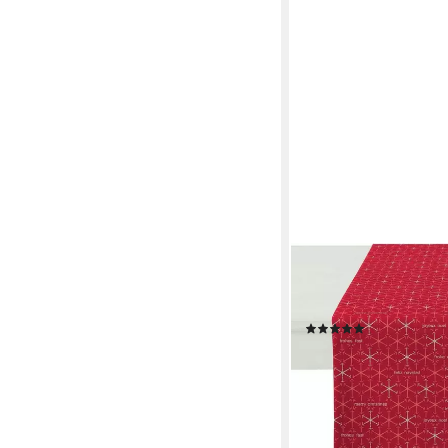
APELT
Tischläufer 3008 Chr
Weihnachten (1-tlg)
(5)
19,49 €
UVP
29,95 €
-35%
lieferbar - in 3-4 Werktag