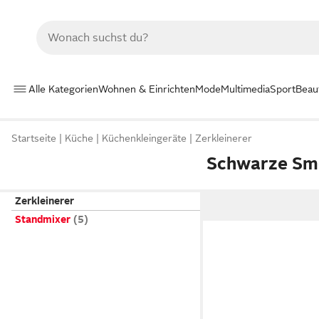
Alle Kategorien
Wohnen & Einrichten
Mode
Multimedia
Sport
Beau
Startseite
Küche
Küchenkleingeräte
Zerkleinerer
Schwarze Sm
Zerkleinerer
Standmixer