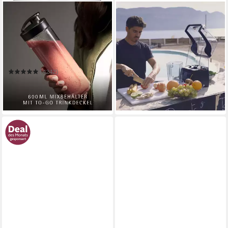
WMF
KUVINGS
Smoothie-Maker »Kult X Mix
Standmixer CB850
& Go«
Professional Power Blender
300 W
Leistung
1700 W
Leistung
0,6 l
Kapazität
1,4 l
Kapazität
elektrisch
Betriebsart
Netzkabel
Betriebsart
1.399,00 €
(4242)
40,62 €
mtl. in 48 Raten
39,90 €
UVP
74,99 €
in 4-5 Werktagen bei dir
-47%
am nächsten Werktag bei dir