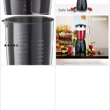
Sehr beliebt
RUSSELL HOBBS
SEVERIN
Stabmixer Desire 3in1
Standmixer SM 3707
24700-56
600 W
Leistung
1,5 l
Kapazität
500 W
Leistung
elektrisch
Betriebsart
2
Leistungsstufen
(59)
(1128)
ab 35,99 €
UVP
54,99 €
46,44 €
leider ausverkauft
-35%
in 4-5 Werktagen bei dir