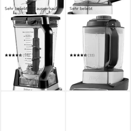
Sehr beliebt
Fast ausverkauft
Sehr beliebt
NINJA
NINJA
Standmixer mit Auto-iQ
Standmixer HB150EU
BN750EU
Suppenkocher
1200 W
Leistung
1000 W
Leistung
2,1 l
Kapazität
1,7 l
Kapazität
manuell
Betriebsart
manuell
Betriebsart
(59)
(33)
ab 119,90 €
ab 149,90 €
UVP
149,99 €
UVP
169,99 €
13,69 €
mtl. in 12 Raten
nur diesen Monat
10,95 €
mtl. in 12 Raten
-12%
-20%
am nächsten Werktag bei dir
am nächsten Werktag bei dir