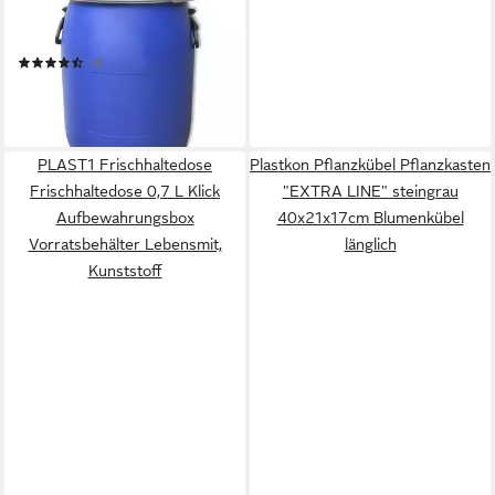
Regentonne Set: 2 x 60 Liter
Deckelfass Weithalsfass mit
Spannverschluss
(4)
58,00 €
in 4-5 Werktagen bei dir
PLAST1 Frischhaltedose
Plastkon Pflanzkübel Pflanzkasten
Frischhaltedose 0,7 L Klick
"EXTRA LINE" steingrau
Aufbewahrungsbox
40x21x17cm Blumenkübel
Vorratsbehälter Lebensmit,
länglich
Kunststoff