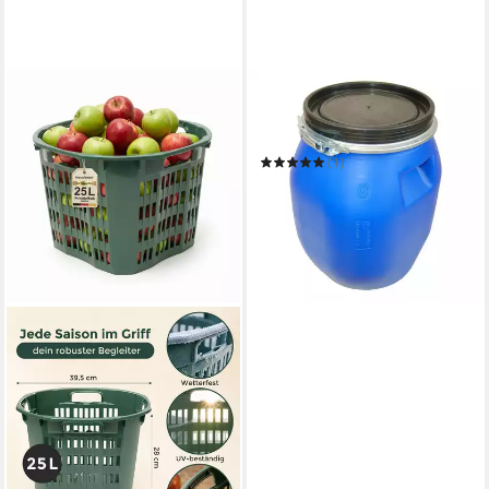
PLASTEO
Regentonne 30 Liter
Deckelfass mit
Spannverschluss
(1)
29,50 €
in 4-5 Werktagen bei dir