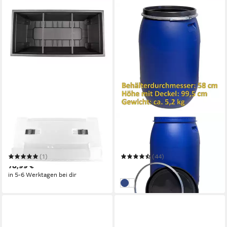
JELENIA PLAST
PLASTEO
Hochbeet Hochbeet mit
Regentonne Weithalsfass
Deckel Frühbeet Treib-
Lebensmittelecht BPA-Frei
Gewächshaus 80x88x40 cm
Sauerkrautfass BPA-Frei
(1)
(44)
78,99 €
67,95 €
in 5-6 Werktagen bei dir
in 4-5 Werktagen bei dir
Blau
Natur