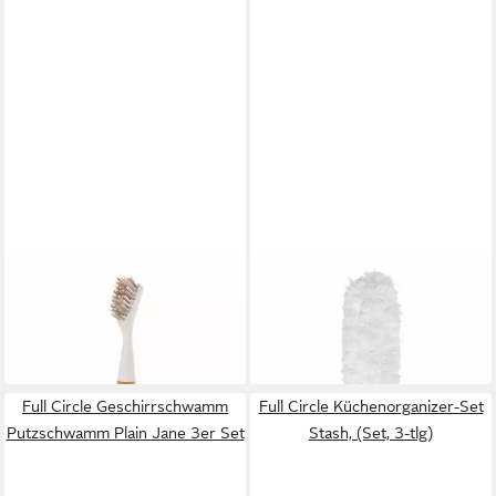
FULL CIRCLE
FULL CIRCLE
Reinigungsbürste Micro
Staubwischer Nachfüllbürste
Manager
Dust Whisperer
18,03 €
18,86 €
in 2-3 Werktagen bei dir
in 2-3 Werktagen bei dir
Full Circle Geschirrschwamm
Full Circle Küchenorganizer-Set
Putzschwamm Plain Jane 3er Set
Stash, (Set, 3-tlg)