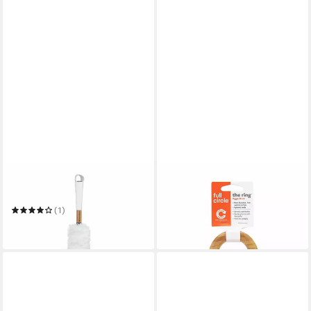
FULL CIRCLE
FULL CIRCLE
Staubwedel Dust Whisperer
Reinigungsbürste
Gemüsebürste The Ring
(1)
17,20 €
22,36 €
in 2-3 Werktagen bei dir
in 2-3 Werktagen bei dir