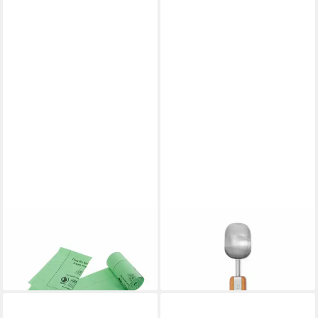
FULL CIRCLE
FULL CIRCLE
Müllbeutel Fresh Air 25er
Eisportionierer The Baller
23,86 €
Set 9.5 L
in 2-3 Werktagen bei dir
14,11 €
in 2-3 Werktagen bei dir