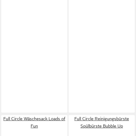
Full Circle Wäschesack Loads of
Full Circle Reinigungsbürste
Fun
Spülbürste Bubble Up