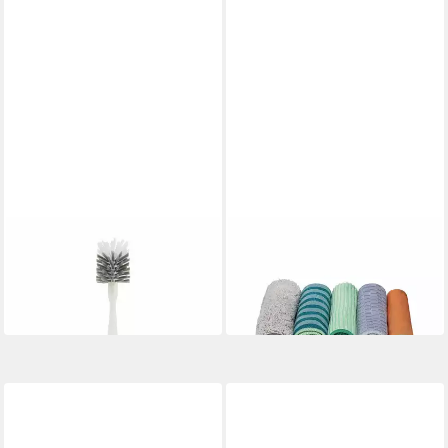
FULL CIRCLE
FULL CIRCLE
Reinigungsbürste
Renew 5-tlg. Mikrofasertuch
24,69 €
Flaschenbürste Clean Reach
in 2-3 Werktagen bei dir
ab 14,14 €
in 2-3 Werktagen bei dir