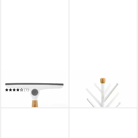
FULL CIRCLE
FULL CIRCLE
Duschabzieher Wipe Out
Trockenständer Branch Out
38,02 €
(1)
in 2-3 Werktagen bei dir
21,36 €
in 2-3 Werktagen bei dir