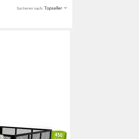
Topseller
Sortieren nach:
Stecksystem, einfacher Aufbau,