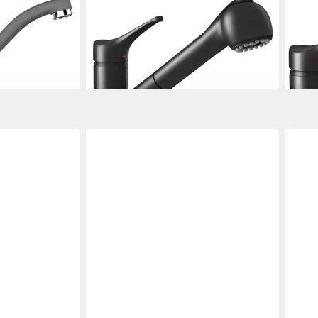
SCHOCK
SCH
) 511000GCR,
Küchenarmatur (1-St) 511120GNE,
Küch
en
keramische Dichtungen
kera
116,49 €
85,5
en bei dir
lieferbar - in 2-3 Werktagen bei dir
liefe