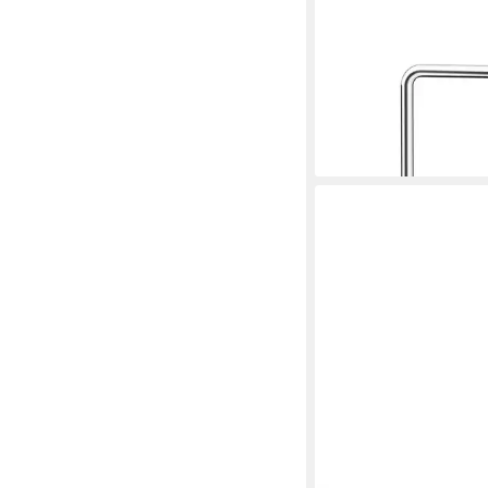
SCHOCK
Küchenarmatur (1-S
125,49 €
lieferbar - in 2-3 Werktag