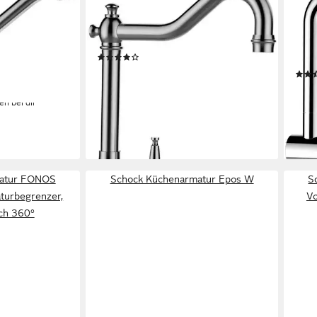
 Hochdruck,
Küchenarmatur Resi Festauslauf,
Küc
lator,
Flüsterperlator, Schwenkbereich
ausz
°
360°
Rück
(4)
Schw
ab 211,67 €
0 €
UVP
295,00 €
ab 1
-28%
en bei dir
lieferbar - in 6-8 Werktagen bei dir
-39
liefe
matur FONOS
Schock Küchenarmatur Epos W
S
aturbegrenzer,
Vo
ch 360°