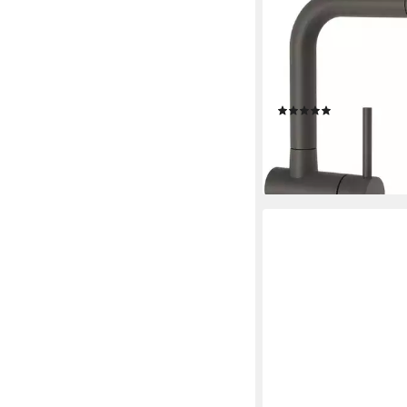
SCHOCK
Küchenarmatur LAIO
ausziehbar, Rückfluss
Flüsterperlator, Schw
360°
(3)
ab 224,49 €
lieferbar - in 2-3 Werktag