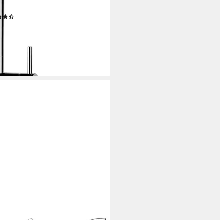
enkbereich 360°
(4)
35,33 €
UVP
199,00 €
%
rbar - in 6-8 Werktagen bei dir
+7