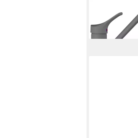
SCHOCK
Küchenarmatur (1-St
keramische Dichtung
86,49 €
lieferbar - in 2-3 Werktag