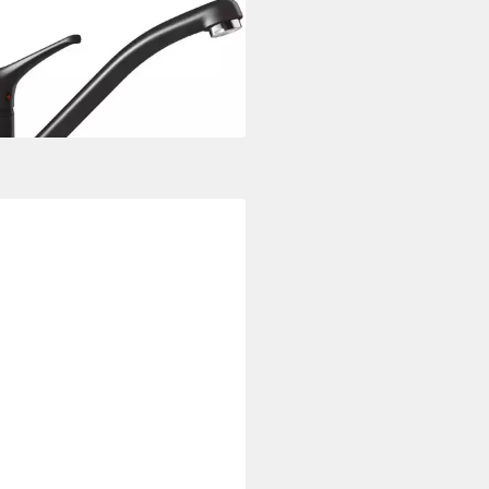
OCK
enarmatur (1-St) 511000GNE,
mische Dichtungen
9 €
rbar - in 2-3 Werktagen bei dir