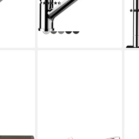
(11)
°
Schw
ab 114,50 €
UVP
155,00 €
ab 1
 €
-26%
lieferbar - in 6-8 Werktagen bei dir
-32
en bei dir
liefe