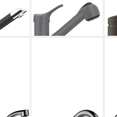
SCHOCK
SCH
) 592000MAG,
Küchenarmatur (1-St) 511120GCR,
Küch
116,
en
keramische Dichtungen
liefe
116,49 €
en bei dir
lieferbar - in 2-3 Werktagen bei dir
SCHOCK
SCH