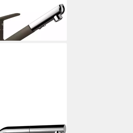
OCK
enarmatur (1-St) 522120ALP
49 €
rbar - in 2-3 Werktagen bei dir
OCK