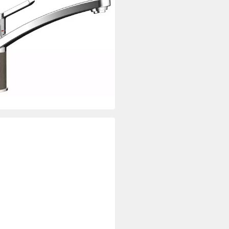
OCK
enarmatur (1-St) 598000BRO,
mische Dichtungen
89 €
rbar - in 2-3 Werktagen bei dir