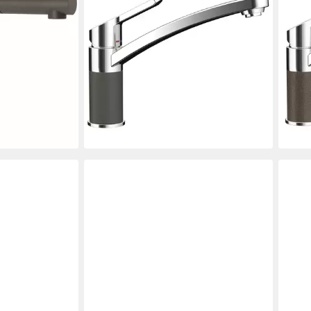
SCHOCK
SCH
S SB
Küchenarmatur (1-St) 598000GAS
Küch
184,49 €
verhinderer,
kera
lieferbar - in 2-3 Werktagen bei dir
239,
enkbereich
liefe
en bei dir