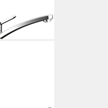
OCK
enarmatur (1-St) 598000INC
49 €
rbar - in 2-3 Werktagen bei dir