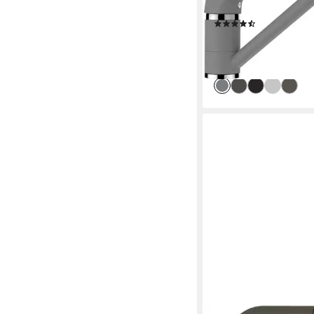
Schwenkbereich 360
(45)
ab 99,99 €
UVP
131,00
-24%
lieferbar - in 6-8 Werktag