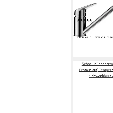
Küchenarmatur Evinas
Festauslauf, Flüsterper
Schwenkbereich 360
(2)
ab 109,93 €
UVP
138,0
-20%
lieferbar - in 6-8 Werktag
Schock Küchenar
Festauslauf, Temper
Schwenkberei