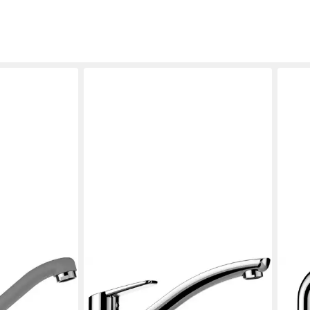
SCHOCK
SCH
 Festauslauf,
Küchenarmatur Daja Hochdruck,
Küc
Festauslauf, Schwenkbereich 360°
Fest