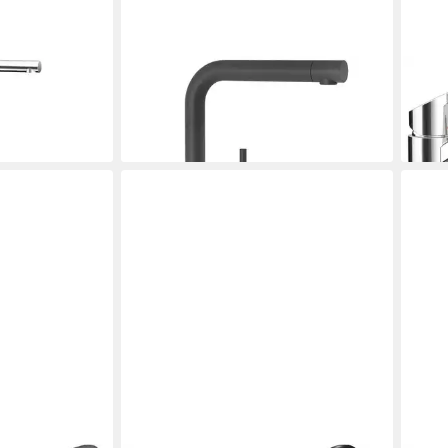
SCHOCK
SCH
t) 504000GON
Küchenarmatur (1-St) 517000STO
Küch
252,49 €
174,
en bei dir
lieferbar - in 2-3 Werktagen bei dir
liefe