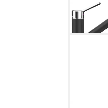
SCHOCK
Küchenarmatur (1-St
keramische Dichtung
204,49 €
lieferbar - in 2-3 Werktag
SCHOCK