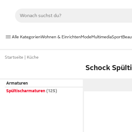
Alle Kategorien
Wohnen & Einrichten
Mode
Multimedia
Sport
Beau
Startseite
Küche
Schock Spült
Armaturen
Spültischarmaturen