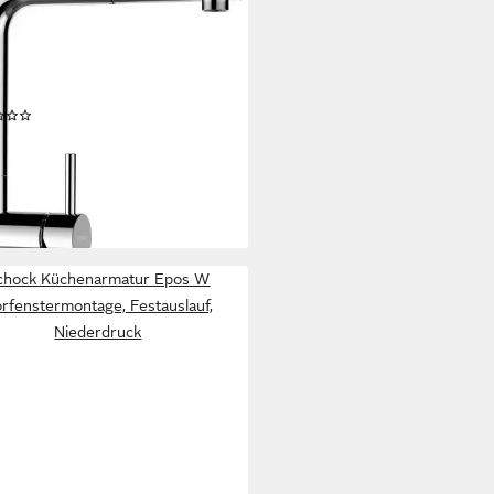
henarmatur EPOS SB
iehbarer Auslauf,
flussverhinderer,
enkbereich 180°
(3)
48,94 €
UVP
243,00 €
%
rbar - in 6-8 Werktagen bei dir
+7
chock Küchenarmatur Epos W
rfenstermontage, Festauslauf,
Niederdruck