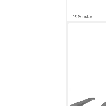
125 Produkte
SCHOCK
Küchenarmatur COSMO
Wasserspar-Perlator,