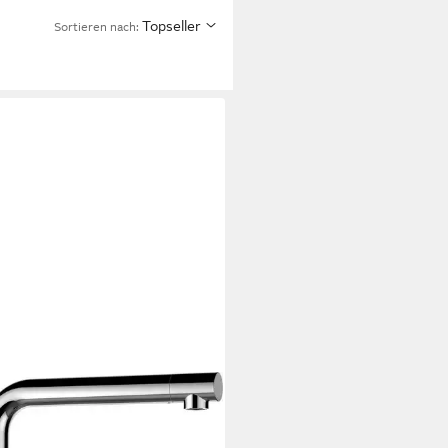
Topseller
Sortieren nach:
OCK
henarmatur EPOS FA
auslauf, Hochdruck,