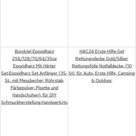
Bundviel Epoxidharz
HAC24 Erste-Hilfe-Set
256/128/70/64/35oz
Rettungsdecke Gold/Silber
Epoxidharz Mit Härter
Rettungsfolie Notfalldecke, (10
Set,Epoxidharz Set Anfänger (35-
St), für Auto, Erste Hilfe, Camping
St., mit Messbecher, Rührstab,
& Outdoor
Färbepulver, Pipette und
Handschuhen), für DIY
Schmuckherstellung,Handwerk,Holz,Aquarium