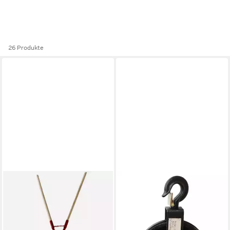
26 Produkte
TRIZERATOP
HDP
Schaufel Erdlochausheber
Seilzug, Seilrad 190 mm 200
Größe 1 mit Stiel (110-
kg für Seile von 18 - 22 mm
33,98 €
320mm) Handbagger
lieferbar - in 2-3 Werktagen bei dir
Lochspaten,