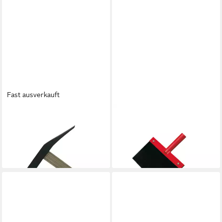
Fast ausverkauft
CONTORION
CONTORION
Hammer Pflasterhammer
Stoßscharre Stoßscharre
1,5kg Norddeutsche Form
300mm ohne Stiel
ab 15,98 €
ab 9,98 €
lieferbar - in 2-3 Werktagen bei dir
lieferbar - in 2-3 Werktagen bei dir