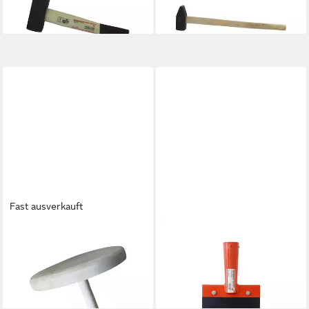
ab 13,98 €
ab 23,98 €
lieferbar - in 2-3 Werktagen bei dir
lieferbar - in 2-3 Werktagen bei dir
Fast ausverkauft
CONTORION
CONTORION
Wasserwaage Holz-
Stoßscharre Stoßscharre
Pflasterstühlchen, Hartholz
150mm ohne Stiel
ab 33,98 €
ab 7,98 €
lieferbar - in 2-3 Werktagen bei dir
lieferbar - in 2-3 Werktagen bei dir