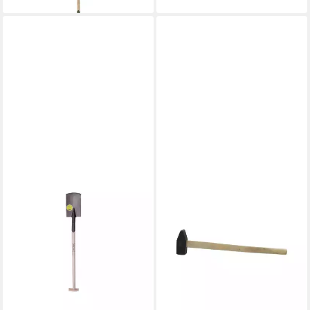
CONTORION
Hammer Vorschlaghammer
m.GS mit Stiel 4kg
ab 26,98 €
lieferbar - in 2-3 Werktagen bei dir