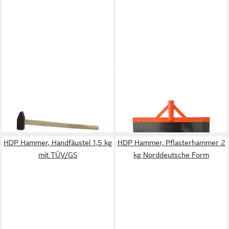
CONTORION
CONTORION
Hammer Vorschlaghammer
Stoßscharre Stoßscharre
m.GS mit Stiel 5kg
500mm ohne Stiel
ab 31,98 €
ab 12,98 €
lieferbar - in 2-3 Werktagen bei dir
lieferbar - in 2-3 Werktagen bei dir
HDP Hammer, Handfäustel 1,5 kg
HDP Hammer, Pflasterhammer 2
mit TÜV/GS
kg Norddeutsche Form