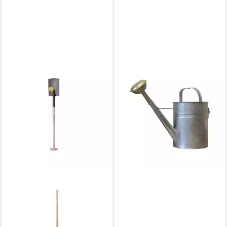
CONTORION
Gießkanne Gießkanne 10L aus
verz. Blech
ab 37,98 €
lieferbar - in 2-3 Werktagen bei dir
CONTORION
Spaten Bauspaten E-K-Stiel
Sandgestrahlt
ab 37,98 €
lieferbar - in 2-3 Werktagen bei dir