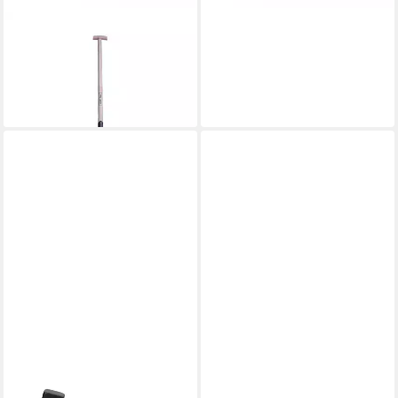
CONTORION
Spaten Bauspaten E-T-Stiel
Sandgestrahlt
ab 29,98 €
lieferbar - in 2-3 Werktagen bei dir
CONTORION
CONTORION
Vorschlaghammer
Hammer Vorschlaghammer
Handfäustel 1,25kg
m.GS mit Stiel 3kg