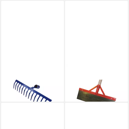
CONTORION
CONTORION
Rechen Strassenrechen 14
Stoßscharre Stoßscharre
Zinken o.Stiel, schwere Ausf.
500mm mit Stiel und Strebe
ab 12,98 €
ab 29,98 €
lieferbar - in 2-3 Werktagen bei dir
lieferbar - in 2-3 Werktagen bei dir