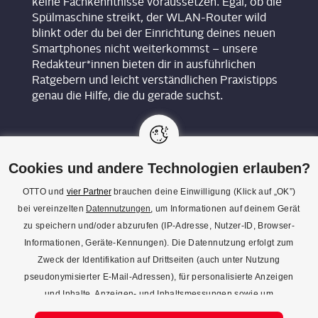
keine Fachkenntnisse voraussetzen. Egal, ob die
Spülmaschine streikt, der WLAN-Router wild
blinkt oder du bei der Einrichtung deines neuen
Smartphones nicht weiterkommst – unsere
Redakteur*innen bieten dir in ausführlichen
Ratgebern und leicht verständlichen Praxistipps
genau die Hilfe, die du gerade suchst.
Cookies und andere Technologien erlauben?
OTTO und
vier Partner
brauchen deine Einwilligung (Klick auf „OK”)
bei vereinzelten
Datennutzungen
, um Informationen auf deinem Gerät
KON­TAKT
zu speichern und/oder abzurufen (IP-Adresse, Nutzer-ID, Browser-
Informationen, Geräte-Kennungen). Die Datennutzung erfolgt zum
REDAK­TI­ON
Zweck der Identifikation auf Drittseiten (auch unter Nutzung
IMPRES­SUM
pseudonymisierter E-Mail-Adressen), für personalisierte Anzeigen
und Inhalte, Anzeigen- und Inhaltsmessungen sowie um
DATENSCHUTZ
Erkenntnisse über Zielgruppen und Produktentwicklungen zu