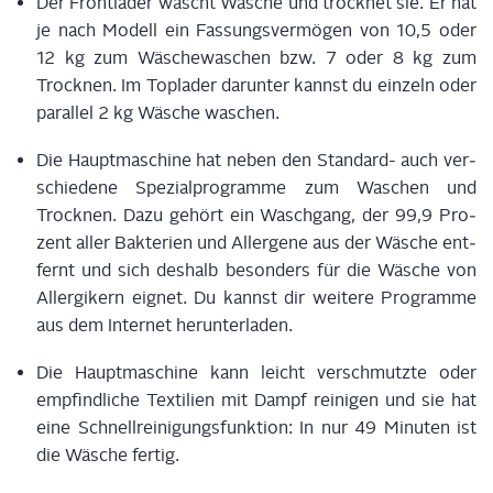
Der Front­la­der wäscht Wäsche und trock­net sie. Er hat
je nach Modell ein Fas­sungs­ver­mö­gen von 10,5 oder
12 kg zum Wäsche­wa­schen bzw. 7 oder 8 kg zum
Trock­nen. Im Top­la­der dar­un­ter kannst du ein­zeln oder
par­al­lel 2 kg Wäsche waschen.
Die Haupt­ma­schi­ne hat neben den Stan­dard- auch ver­
schie­de­ne Spe­zi­al­pro­gram­me zum Waschen und
Trock­nen. Dazu gehört ein Wasch­gang, der 99,9 Pro­
zent aller Bak­te­ri­en und All­er­ge­ne aus der Wäsche ent­
fernt und sich des­halb beson­ders für die Wäsche von
All­er­gi­kern eig­net. Du kannst dir wei­te­re Pro­gram­me
aus dem Inter­net herunterladen.
Die Haupt­ma­schi­ne kann leicht ver­schmutz­te oder
emp­find­li­che Tex­ti­li­en mit Dampf rei­ni­gen und sie hat
eine Schnell­rei­ni­gungs­funk­ti­on: In nur 49 Minu­ten ist
die Wäsche fertig.