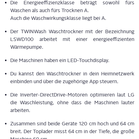
Die Ener­gie­ef­fi­zi­enz­klas­se beträgt sowohl fürs
Waschen als auch fürs Trock­nen A.
Auch die Wasch­wir­kungs­klas­se liegt bei A.
Der TWIN­Wa­sh Wasch­trock­ner mit der Bezeich­nung
LSWD100 arbei­tet mit einer ener­gie­ef­fi­zi­en­ten
Wärmepumpe.
Die Maschi­nen haben ein LED-Touchdisplay.
Du kannst den Wasch­trock­ner in dein Heim­netz­werk
ein­bin­den und über die zuge­hö­ri­ge App steuern.
Die Inver­ter-Direct­Dri­ve-Moto­ren opti­mie­ren laut LG
die Wasch­leis­tung, ohne dass die Maschi­nen lau­ter
arbeiten.
Zusam­men sind bei­de Gerä­te 120 cm hoch und 64 cm
breit. Der Top­la­der misst 64 cm in der Tie­fe, die gro­ße