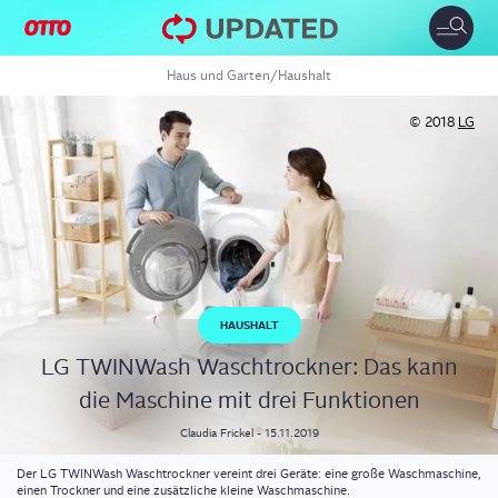
Toggle
naviga
Haus und Garten
/
Haushalt
© 2018
LG
HAUSHALT
LG TWIN­Wa­sh Wasch­trock­ner: Das kann
die Maschi­ne mit drei Funktionen
Claudia
Frickel
-
15.11.2019
Der LG TWINWash Waschtrockner vereint drei Geräte: eine große Waschmaschine,
einen Trockner und eine zusätzliche kleine Waschmaschine.