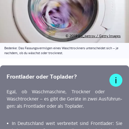
© 2019
iso_petrov / Get­ty Images
Beden­ke: Das Fas­sungs­ver­mö­gen eines Wasch­trock­ners unter­schei­det sich – je
nach­dem, ob du wäschst oder trocknest.
Front­la­der oder Toplader?
Egal, ob Wasch­ma­schi­ne, Trock­ner oder
Wasch­trock­ner – es gibt die Gerä­te in zwei Aus­füh­run­
gen: als Front­la­der oder als Toplader.
In Deutsch­land weit ver­brei­tet sind Front­la­der: Sie