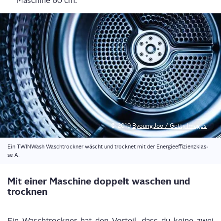
Maschi­ne 60 cm.
© 2019
Byoung­Joo / Get­ty Images
Ein TWIN­Wa­sh Wasch­trock­ner wäscht und trock­net mit der Ener­gie­ef­fi­zi­enz­klas­
se A.
Mit einer Maschi­ne dop­pelt waschen und
trocknen
Ein Wasch­trock­ner hat den Vor­teil, dass du kei­ne zwei