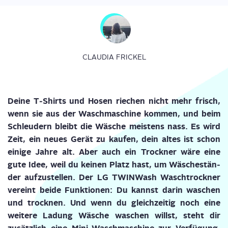
CLAUDIA FRICKEL
Dei­ne T‑Shirts und Hosen rie­chen nicht mehr frisch,
wenn sie aus der Wasch­ma­schi­ne kom­men, und beim
Schleu­dern bleibt die Wäsche meis­tens nass. Es wird
Zeit, ein neu­es Gerät zu kau­fen, dein altes ist schon
eini­ge Jah­re alt. Aber auch ein Trock­ner wäre eine
gute Idee, weil du kei­nen Platz hast, um Wäsche­stän­
der auf­zu­stel­len. Der LG TWIN­Wa­sh Wasch­trock­ner
ver­eint bei­de Funk­tio­nen: Du kannst dar­in waschen
und trock­nen. Und wenn du gleich­zei­tig noch eine
wei­te­re Ladung Wäsche waschen willst, steht dir
zusätz­lich eine Mini-Wasch­ma­schi­ne zur Ver­fü­gung.