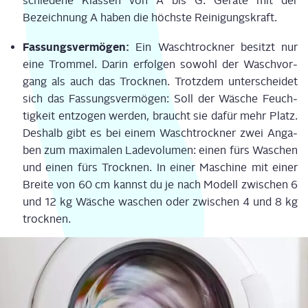
schie­de­ne Klas­sen von A bis G. Gerä­te mit der
Bezeich­nung A haben die höchs­te Reinigungskraft.
Fas­sungs­ver­mö­gen:
Ein Wasch­trock­ner besitzt nur
eine Trom­mel. Dar­in erfol­gen sowohl der Wasch­vor­
gang als auch das Trock­nen. Trotz­dem unter­schei­det
sich das Fas­sungs­ver­mö­gen: Soll der Wäsche Feuch­
tig­keit ent­zo­gen wer­den, braucht sie dafür mehr Platz.
Des­halb gibt es bei einem Wasch­trock­ner zwei Anga­
ben zum maxi­ma­len Lade­vo­lu­men: einen fürs Waschen
und einen fürs Trock­nen. In einer Maschi­ne mit einer
Brei­te von 60 cm kannst du je nach Modell zwi­schen 6
und 12 kg Wäsche waschen oder zwi­schen 4 und 8 kg
trocknen.