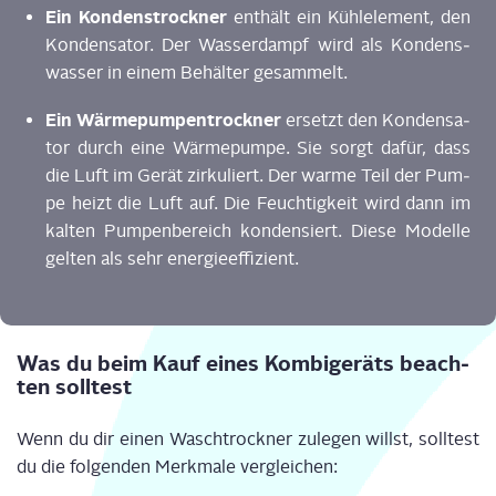
Ein Kon­denstrock­ner
ent­hält ein Kühl­ele­ment, den
Kon­den­sa­tor. Der Was­ser­dampf wird als Kon­dens­
was­ser in einem Behäl­ter gesammelt.
Ein Wär­me­pum­pen­trock­ner
ersetzt den Kon­den­sa­
tor durch eine Wär­me­pum­pe. Sie sorgt dafür, dass
die Luft im Gerät zir­ku­liert. Der war­me Teil der Pum­
pe heizt die Luft auf. Die Feuch­tig­keit wird dann im
kal­ten Pum­pen­be­reich kon­den­siert. Die­se Model­le
gel­ten als sehr energieeffizient.
Was du beim Kauf eines Kom­bi­ge­räts beach­
ten solltest
Wenn du dir einen Wasch­trock­ner zule­gen willst, soll­test
du die fol­gen­den Merk­ma­le vergleichen: