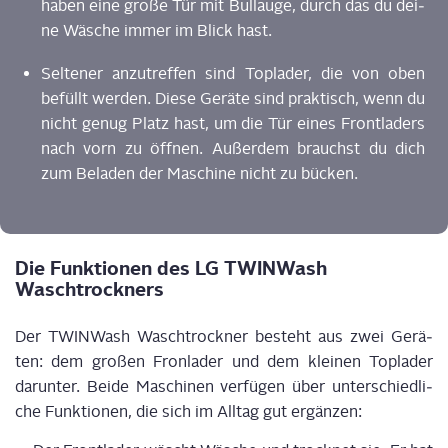
haben eine gro­ße Tür mit Bull­au­ge, durch das du dei­
ne Wäsche immer im Blick hast.
Sel­te­ner anzu­tref­fen sind Top­la­der, die von oben
befüllt wer­den. Die­se Gerä­te sind prak­tisch, wenn du
nicht genug Platz hast, um die Tür eines Front­la­ders
nach vorn zu öff­nen. Außer­dem brauchst du dich
zum Bela­den der Maschi­ne nicht zu bücken.
Die Funk­tio­nen des LG TWIN­Wa­sh
Waschtrockners
Der TWIN­Wa­sh Wasch­trock­ner besteht aus zwei Gerä­
ten: dem gro­ßen Fron­la­der und dem klei­nen Top­la­der
dar­un­ter. Bei­de Maschi­nen ver­fü­gen über unter­schied­li­
che Funk­tio­nen, die sich im All­tag gut ergänzen: