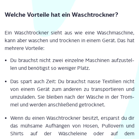
Wel­che Vor­tei­le hat ein Waschtrockner?
Ein Wasch­trock­ner sieht aus wie eine Wasch­ma­schi­ne,
kann aber waschen und trock­nen in einem Gerät. Das hat
meh­re­re Vorteile:
Du brauchst nicht zwei ein­zel­ne Maschi­nen auf­zu­stel­
len und benö­tigst so weni­ger Platz.
Das spart auch Zeit: Du brauchst nas­se Tex­ti­li­en nicht
von einem Gerät zum ande­ren zu trans­por­tie­ren und
umzu­la­den. Sie blei­ben nach der Wäsche in der Trom­
mel und wer­den anschlie­ßend getrocknet.
Wenn du einen Wasch­trock­ner besitzt, ersparst du dir
das müh­sa­me Auf­hän­gen von Hosen, Pull­overn und
Shirts auf der Wäsche­lei­ne oder auf dem