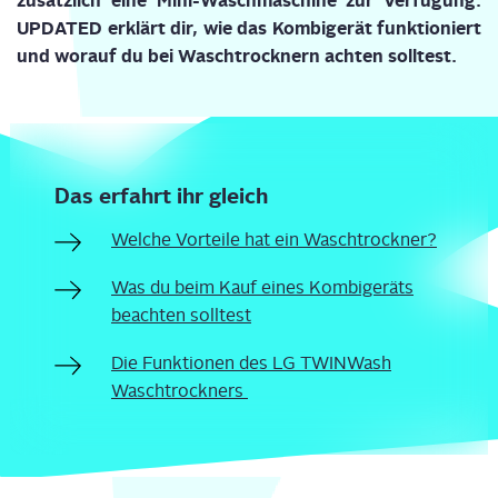
UPDATED erklärt dir, wie das Kom­bi­ge­rät funk­tio­niert
und wor­auf du bei Wasch­trock­nern ach­ten solltest.
Das erfahrt ihr gleich
Wel­che Vor­tei­le hat ein Waschtrockner?
Was du beim Kauf eines Kom­bi­ge­räts
beach­ten solltest
Die Funk­tio­nen des LG TWIN­Wa­sh
Waschtrockners