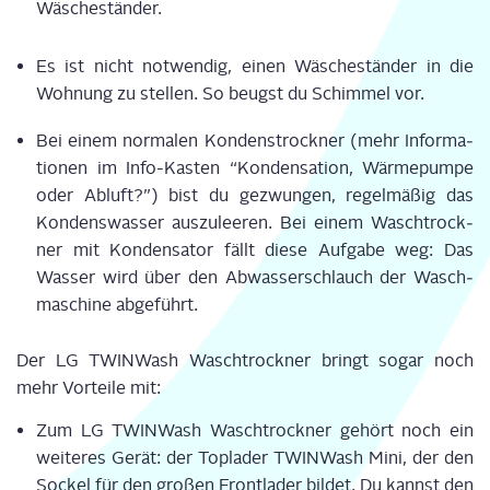
Wäscheständer.
Es ist nicht not­wen­dig, einen Wäsche­stän­der in die
Woh­nung zu stel­len. So beugst du Schim­mel vor.
Bei einem nor­ma­len Kon­denstrock­ner (mehr Infor­ma­
tio­nen im Info-Kas­ten “Kon­den­sa­ti­on, Wär­me­pum­pe
oder Abluft?”) bist du gezwun­gen, regel­mä­ßig das
Kon­dens­was­ser aus­zu­lee­ren. Bei einem Wasch­trock­
ner mit Kon­den­sa­tor fällt die­se Auf­ga­be weg: Das
Was­ser wird über den Abwas­ser­schlauch der Wasch­
ma­schi­ne abgeführt.
Der LG TWIN­Wa­sh Wasch­trock­ner bringt sogar noch
mehr Vor­tei­le mit:
Zum LG TWIN­Wa­sh Wasch­trock­ner gehört noch ein
wei­te­res Gerät: der Top­la­der TWIN­Wa­sh Mini, der den
Sockel für den gro­ßen Front­la­der bil­det. Du kannst den