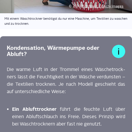
© 2019
Rido­franz / Get­ty Images
Mit einem Wasch­trock­ner benö­tigst du nur eine Maschi­ne, um Tex­ti­li­en zu waschen
und zu trocknen.
Kon­den­sa­ti­on, Wär­me­pum­pe oder
Abluft?
Die war­me Luft in der Trom­mel eines Wäsche­trock­
ners lässt die Feuch­tig­keit in der Wäsche ver­duns­ten –
die Tex­ti­li­en trock­nen. Je nach Modell geschieht das
auf unter­schied­li­che Weise:
Ein Abluft­trock­ner
führt die feuch­te Luft über
einen Abluft­schlauch ins Freie. Die­ses Prin­zip wird
bei Wasch­trock­nern aber fast nie genutzt.