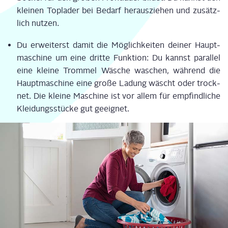
klei­nen Top­la­der bei Bedarf her­aus­zie­hen und zusätz­
lich nutzen.
Du erwei­terst damit die Mög­lich­kei­ten dei­ner Haupt­
ma­schi­ne um eine drit­te Funk­ti­on: Du kannst par­al­lel
eine klei­ne Trom­mel Wäsche waschen, wäh­rend die
Haupt­ma­schi­ne eine gro­ße Ladung wäscht oder trock­
net. Die klei­ne Maschi­ne ist vor allem für emp­find­li­che
Klei­dungs­stü­cke gut geeignet.