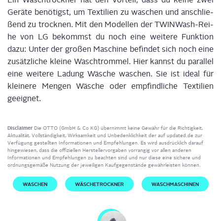
Gerä­te benö­tigst, um Tex­ti­li­en zu waschen und anschlie­
ßend zu trock­nen. Mit den Model­len der TWIN­Wa­sh-Rei­
he von LG bekommst du noch eine wei­te­re Funk­ti­on
dazu: Unter der gro­ßen Maschi­ne befin­det sich noch eine
zusätz­li­che klei­ne Wasch­trom­mel. Hier kannst du par­al­lel
eine wei­te­re Ladung Wäsche waschen. Sie ist ide­al für
klei­ne­re Men­gen Wäsche oder emp­find­li­che Tex­ti­li­en
geeignet.
Disclaimer
Die OTTO (GmbH & Co KG) übernimmt keine Gewähr für die Richtigkeit,
Aktualität, Vollständigkeit, Wirksamkeit und Unbedenklichkeit der auf updated.de zur
Verfügung gestellten Informationen und Empfehlungen. Es wird ausdrücklich darauf
hingewiesen, dass die offiziellen Herstellervorgaben vorrangig vor allen anderen
Informationen und Empfehlungen zu beachten sind und nur diese eine sichere und
ordnungsgemäße Nutzung der jeweiligen Kaufgegenstände gewährleisten können.
WASCHEN
WÄSCHETROCKNER
WASCHMASCHINEN