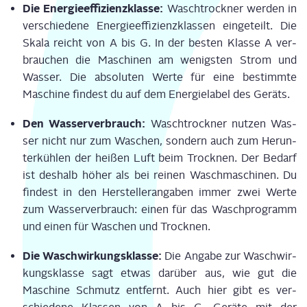
Die Ener­gie­ef­fi­zi­enz­klas­se:
Wasch­trock­ner wer­den in
ver­schie­de­ne Ener­gie­ef­fi­zi­enz­klas­sen ein­ge­teilt. Die
Ska­la reicht von A bis G. In der bes­ten Klas­se A ver­
brau­chen die Maschi­nen am wenigs­ten Strom und
Was­ser. Die abso­lu­ten Wer­te für eine bestimm­te
Maschi­ne fin­dest du auf dem Ener­gie­la­bel des Geräts.
Den Was­ser­ver­brauch:
Wasch­trock­ner nut­zen Was­
ser nicht nur zum Waschen, son­dern auch zum Her­un­
ter­küh­len der hei­ßen Luft beim Trock­nen. Der Bedarf
ist des­halb höher als bei rei­nen Wasch­ma­schi­nen. Du
fin­dest in den Her­stel­ler­an­ga­ben immer zwei Wer­te
zum Was­ser­ver­brauch: einen für das Wasch­pro­gramm
und einen für Waschen und Trocknen.
Die Wasch­wir­kungs­klas­se:
Die Anga­be zur Wasch­wir­
kungs­klas­se sagt etwas dar­über aus, wie gut die
Maschi­ne Schmutz ent­fernt. Auch hier gibt es ver­