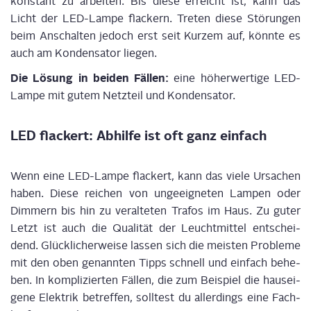
kon­stant zu arbei­ten. Bis die­se erreicht ist, kann das
Licht der LED-Lam­pe fla­ckern. Tre­ten die­se Stö­run­gen
beim Anschal­ten jedoch erst seit Kur­zem auf, könn­te es
auch am Kon­den­sa­tor lie­gen.
Die Lösung in bei­den Fäl­len:
eine höher­wer­ti­ge LED-
Lam­pe mit gutem Netz­teil und
Kon­den­sa­tor.
LED fla­ckert: Abhil­fe ist oft ganz einfach
Wenn eine LED-Lam­pe fla­ckert, kann das vie­le Ursa­chen
haben. Die­se rei­chen von unge­eig­ne­ten Lam­pen oder
Dim­mern bis hin zu ver­al­te­ten Tra­fos im Haus. Zu guter
Letzt ist auch die Qua­li­tät der Leucht­mit­tel ent­schei­
dend. Glück­li­cher­wei­se las­sen sich die meis­ten Pro­ble­me
mit den oben genann­ten Tipps schnell und ein­fach behe­
ben. In kom­pli­zier­ten
Fäl­len, die zum Bei­spiel die haus­ei­
ge­ne Elek­trik betref­fen, soll­test du aller­dings eine Fach­