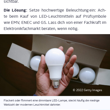
sichtbar.
Die Lösung:
Set­ze hoch­wer­ti­ge
Beleuch­tung
ein:
Ach­
te
beim Kauf von LED-Leucht­mit­teln
auf Prüf­sym­bo­le
wie EMV, ENEC und GS.
Lass dich von einer Fach­kraft im
Elek­tronik­fach­markt bera­ten, wenn nötig.
© 2022 Get­ty Images
Fla­ckert oder flim­mert eine dimm­ba­re LED-Lam­pe, steckt häu­fig die nied­ri­ge
Watt­zahl der moder­nen Leucht­mit­tel dahinter.