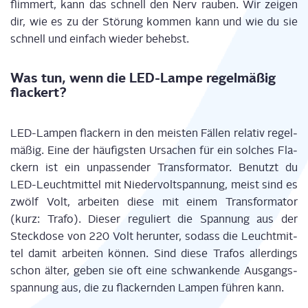
flim­mert,
kann das
schnell
den Nerv rau­ben.
Wir zei­gen
dir, wie es zu der Stö­rung kom­men kann und wie du sie
schnell und ein­fach wie­der behebst.
Was tun, wenn die LED-Lam­pe regel­mä­ßig
flackert?
LED-Lam­pen fla­ckern
in den meis­ten Fäl­len rela­tiv regel­
mä­ßig. Eine der häu­figs­ten Ursa­chen für ein sol­ches Fla­
ckern
ist ein unpas­sen­der Trans­for­ma­tor.
Benutzt du
LED-Leucht­mit­tel mit Nie­der­volt­span­nung
, meist sind es
zwölf Volt,
arbei­ten die­se mit einem Trans­for­ma­tor
(kurz: Tra­fo).
Die­ser regu­liert die Span­nung aus der
Steck­do­se von 220 Volt her­un­ter,
sodass die Leucht­mit­
tel damit arbei­ten kön­nen. Sind die­se Tra­fos aller­dings
schon älter, geben sie oft eine schwan­ken­de Aus­gangs­
span­nung aus, die zu fla­ckern­den Lam­pen füh­ren kann.