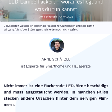
LED-Lam­pe fla­ckert – wor­an es liegt und
was du tun kannst
Arne
Schaetzle
-
04.04.2022
LEDs halten wesentlich länger als klassische Glühlampen und sind damit
wirtschaftlich. Vor Störungen sind sie dennoch nicht gefeit.
ARNE SCHÄTZLE
ist Experte für Smarthome und Hausgeräte
Nicht immer ist eine fla­ckern­de LED-Bir­ne beschä­digt
und muss aus­ge­tauscht wer­den. In man­chen Fäl­len
ste­cken ande­re Ursa­chen hin­ter dem ner­vi­gen Flim­
mern.