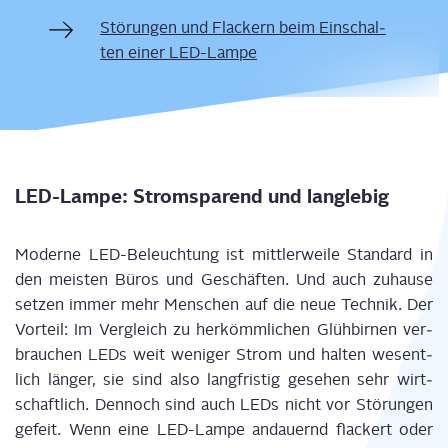
Stö­run­gen und Fla­ckern beim Ein­schal­
ten einer LED-Lampe
LED-Lam­pe: Strom­spa­rend und langlebig
Moder­ne LED-Beleuch­tung ist mitt­ler­wei­le Stan­dard
in
den meis­ten Büros und
Geschäf­ten. Und
auch zuhau­se
set­zen immer mehr Men­schen auf die neue Tech­nik.
Der
Vor­teil:
I
m Ver­gleich zu her­kömm­li­chen Glüh­bir­nen ver­
brau­chen LEDs weit weni­ger Strom und hal­ten wesent­
lich län­ger,
sie sind
also lang­fris­tig gese­hen sehr wirt­
schaft­lich.
Den­noch sind
auch LEDs nicht vor Stö­run­gen
gefeit. Wenn eine LED-Lam­pe
andau­ernd
fla­ckert oder