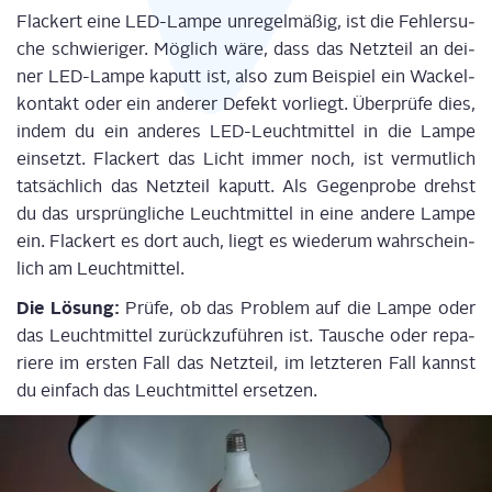
Fla­ckert eine LED-Lam­pe
unre­gel­mä­ßig, ist
die Feh­ler­su­
che schwie­ri­ger.
Mög­lich wäre,
dass das Netz­teil an dei­
ner LED-Lam­pe kaputt ist, also zum Bei­spiel ein Wackel­
kon­takt oder ein ande­rer Defekt vor­liegt. Über­prü­fe dies,
indem du ein ande­res LED-Leucht­mit­tel in die Lam­pe
ein­setzt. Fla­ckert das
Licht immer
noch, ist ver­mut­lich
tat­säch­lich das Netz­teil kaputt. Als Gegen­pro­be drehst
du das ursprüng­li­che Leucht­mit­tel in eine ande­re Lam­pe
ein. Fla­ckert es dort auch, liegt es
wie­der­um
wahr­schein­
lich am Leuchtmittel.
Die Lösung:
Prü­fe, ob das Pro­blem auf die Lam­pe oder
das Leucht­mit­tel zurück­zu­füh­ren ist. Tau­sche oder repa­
rie­re im ers­ten Fall das Netz­teil, im letz­te­ren Fall kannst
du ein­fach das Leucht­mit­tel erset­zen.