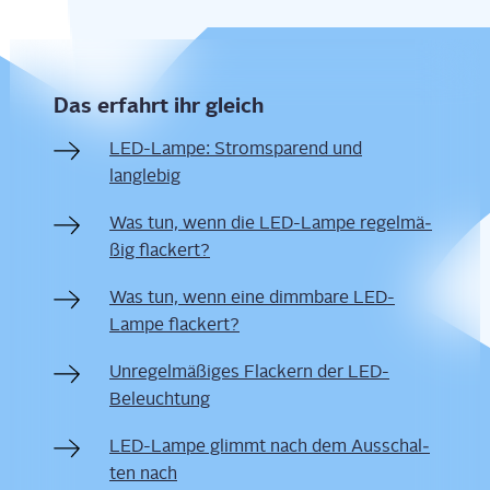
Das erfahrt ihr gleich
LED-Lam­pe: Strom­spa­rend und
langlebig
Was tun, wenn die LED-Lam­pe regel­mä­
ßig flackert?
Was tun, wenn eine dimm­ba­re LED-
Lam­pe flackert?
Unre­gel­mä­ßi­ges Fla­ckern der LED-
Beleuchtung
LED-Lam­pe glimmt nach dem Aus­schal­
ten nach