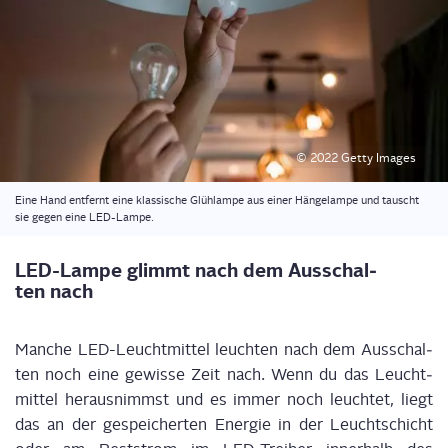
© 2022 Get­ty Images
Eine Hand ent­fernt eine klas­si­sche Glüh­lam­pe aus einer Hän­ge­lam­pe und tauscht
sie gegen eine LED-Lampe.
LED-Lam­pe glimmt nach dem Aus­schal­
ten nach
Man­che LED-Leucht­mit­tel leuch­ten nach dem Aus­schal­
ten noch eine gewis­se Zeit nach. Wenn du das Leucht­
mit­tel her­aus­nimmst und es immer noch leuch­tet, liegt
das an der gespei­cher­ten Ener­gie in der Leucht­schicht