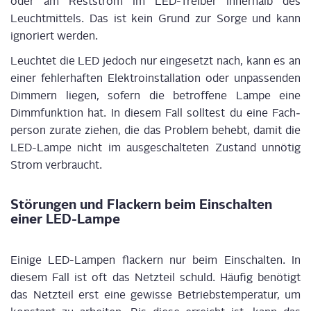
oder am Rest­strom im LED-Trei­ber inner­halb des
Leucht­mit­tels. Das ist kein Grund zur Sor­ge und kann
igno­riert werden.
Leuch­tet die LED jedoch nur ein­ge­setzt nach, kann es an
einer feh­ler­haf­ten Elek­tro­in­stal­la­ti­on oder unpas­sen­den
Dim­mern lie­gen,
sofern
die betrof­fe­ne Lam­pe eine
Dimm­funk­ti­on hat. In die­sem Fall soll­test du
eine Fach­
per­son
zura­te zie­hen, die das Pro­blem behebt, damit die
LED-Lam­pe nicht im aus­ge­schal­te­ten Zustand unnö­tig
Strom ver­braucht.
Stö­run­gen und Fla­ckern beim Ein­schal­ten
einer LED-Lampe
Eini­ge LED-Lam­pen fla­ckern nur beim Ein­schal­ten. In
die­sem Fall ist oft das Netz­teil schuld. Häu­fig benö­tigt
das Netz­teil erst eine gewis­se Betriebs­tem­pe­ra­tur, um