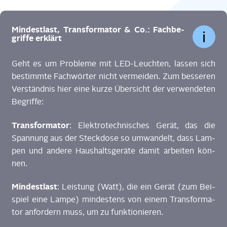
Min­dest­last, Trans­for­ma­tor & Co.: Fach­be­
grif­fe erklärt
Geht es um Pro­ble­me mit
LED-Leuch­ten,
las­sen sich
bestimm­te Fach­wör­ter nicht ver­mei­den. Zum bes­se­ren
Ver­ständ­nis hier eine kur­ze Über­sicht der ver­wen­de­ten
Begriffe:
Trans­for­ma­tor
: Elek­tro­tech­ni­sches Gerät, das die
Span­nung aus der Steck­do­se so umwan­delt, dass Lam­
pen und ande­re Haus­halts­ge­rä­te damit arbei­ten kön­
nen.
Min­dest­last
: Leis­tung (Watt), die ein Gerät (zum Bei­
spiel eine Lam­pe) min­des­tens von einem Trans­for­ma­
tor anfor­dern muss, um zu funk­tio­nie­ren.