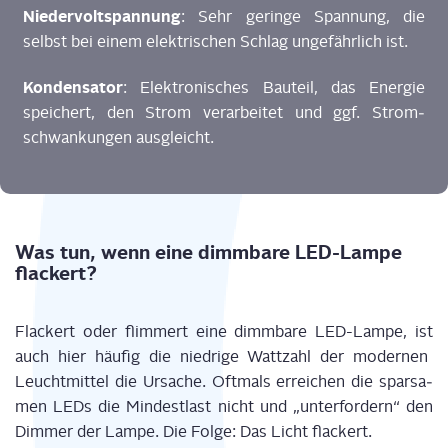
Nie­der­volt­span­nung
: Sehr gerin­ge Span­nung, die
selbst bei einem elek­tri­schen Schlag unge­fähr­lich ist.
Kon­den­sa­tor
: Elek­tro­ni­sches Bau­teil, das Ener­gie
spei­chert, den Strom ver­ar­bei­tet und ggf. Strom­
schwan­kun­gen ausgleicht.
Was tun, wenn eine dimm­ba­re LED-Lam­pe
flackert?
Fla­ckert oder flim­mert eine dimm­ba­re LED-Lam­pe,
ist
auch hier häu­fig die nied­ri­ge Watt­zahl der moder­nen
Leucht­mit­tel
die Ursa­che.
Oft­mals errei­chen die spar­sa­
men LEDs die Min­dest­last nicht
und „unter­for­dern“ den
Dim­mer der Lam­pe. Die Fol­ge: Das Licht flackert.