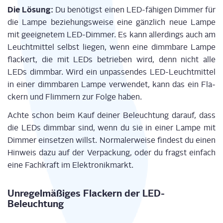
Die Lösung:
Du benö­tigst
einen LED-fähi­gen Dim­me
r für
die
Lam­pe bezie­hungs­wei­se
eine gänz­lich neue Lam­pe
mit geeig­ne­tem LED-Dim­mer.
Es kann aller­dings auch am
Leucht­mit­tel selbst lie­gen,
wenn eine dimm­ba­re Lam­pe
fla­ckert, die mit LEDs betrie­ben
wird, denn nicht alle
LEDs dimm­bar.
Wird ein unpas­sen­des LED-Leucht­mit­tel
in einer dimm­ba­ren Lam­pe ver­wen­det, kann das ein Fla­
ckern und Flim­mern zur Fol­ge haben.
Ach­te schon beim Kauf
dei­ner Beleuch­tung
dar­auf, dass
die LEDs dimm­bar sind, wenn du sie in einer Lam­pe mit
Dim­mer ein­set­zen willst. Nor­ma­ler­wei­se fin­dest du einen
Hin­weis dazu auf der Ver­pa­ckung, oder du fragst ein­fach
eine Fach­kraft im Elek­tronik­markt.
Unre­gel­mä­ßi­ges Fla­ckern der LED-
Beleuchtung