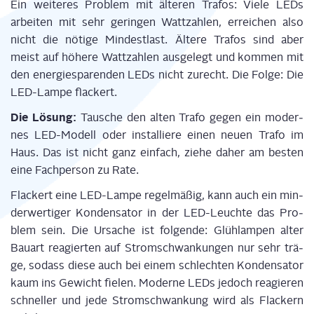
Ein wei­te­res Pro­blem mit älte­ren Tra­fos: Vie­le LEDs
arbei­ten mit sehr gerin­gen Watt­zah­len, errei­chen also
nicht die nöti­ge Min­dest­last. Älte­re Tra­fos
sind aber
meist
auf höhe­re Watt­zah­len aus­ge­legt und kom­men mit
den ener­gie­spa­ren­den LEDs nicht zurecht. Die Fol­ge: Die
LED-Lam­pe fla­ckert.
Die Lösung:
Tau­sche den alten Tra­fo gegen ein moder­
nes LED-Modell
oder instal­lie­re einen neu­en Tra­fo im
Haus. Das ist nicht ganz ein­fach, zie­he daher am bes­ten
eine Fach­per­son zu Rate.
Fla­ckert eine LED-Lam­pe regel­mä­ßig, kann auch ein min­
der­wer­ti­ger Kon­den­sa­tor in der
LED-Leuch­te
das Pro­
blem sein.
Die Ursa­che ist fol­gen­de:
Glüh­lam­pen alter
Bau­art
reagier­ten auf Strom­schwan­kun­gen nur sehr trä­
ge, sodass die­se auch bei einem schlech­ten Kon­den­sa­tor
kaum ins Gewicht fie­len. Moder­ne LEDs jedoch reagie­ren
schnel­ler und jede Strom­schwan­kung wird als Fla­ckern