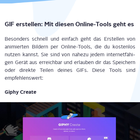
GIF erstel­len: Mit die­sen Online-Tools geht es
Beson­ders schnell und ein­fach geht das Erstel­len von
ani­mier­ten Bil­dern per Online-Tools, die du kos­ten­los
nut­zen kannst. Sie sind von nahe­zu jedem inter­net­fä­hi­
gen Gerät aus erreich­bar und erlau­ben dir das Spei­chern
oder direk­te Tei­len dei­nes GIFs. Die­se Tools sind
empfehlenswert:
Giphy Crea­te