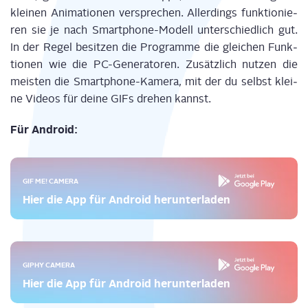
klei­nen Ani­ma­tio­nen ver­spre­chen. Aller­dings funk­tio­nie­
ren sie je nach Smart­phone-Modell unter­schied­lich gut.
In der Regel besit­zen die Pro­gram­me die glei­chen Funk­
tio­nen wie die PC-Gene­ra­to­ren. Zusätz­lich nut­zen die
meis­ten die Smart­phone-Kame­ra, mit der du selbst klei­
ne Vide­os für dei­ne GIFs dre­hen kannst.
Für Android:
GIF ME! CAMERA
Hier die App für Android herunterladen
GIPHY CAMERA
Hier die App für Android herunterladen