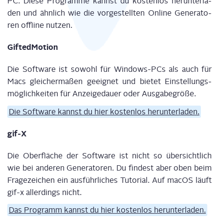
PC. Die­se Pro­gram­me kannst du kos­ten­los her­un­ter­la­
den und ähn­lich wie die vor­ge­stell­ten Online Gene­ra­to­
ren off­line nutzen.
Gifted­Mo­ti­on
Die Soft­ware ist
sowohl
für Win­dows-PCs als
auch
für
Macs glei­cher­ma­ßen geeig­net und bie­tet Ein­stel­lungs­
mög­lich­kei­ten für Anzei­ge­dau­er oder Ausgabegröße.
Die Soft­ware kannst du hier kos­ten­los herunterladen.
gif‑X
Die Ober­flä­che der Soft­ware ist nicht so über­sicht­lich
wie bei ande­ren Gene­ra­to­ren
.
Du
fin­de
st
aber oben beim
Fra­ge­zei­chen
ein aus­führ­li­ches Tuto­ri­al
. Auf
macOS
läuft
gif
-x aller­dings nicht.
Das Pro­gramm kannst du hier kos­ten­los herunterladen.