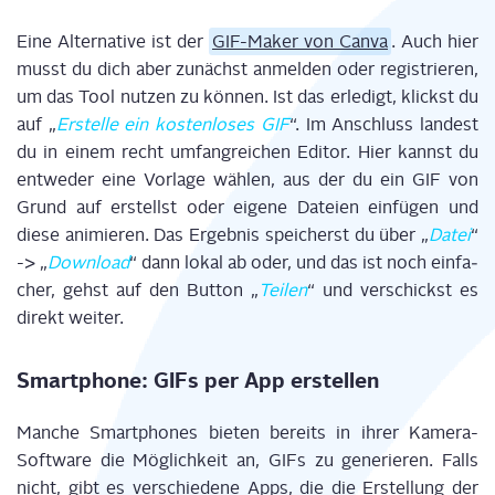
Eine Alter­na­ti­ve ist der
GIF-Maker von
Can­va
. Auch hier
musst du dich aber zunächst anmel­den oder regis­trie­ren,
um das Tool nut­zen zu kön­nen. Ist das erle­digt, klickst du
auf „
Erstel­le ein kos­ten­lo­ses GIF
“. Im Anschluss lan­dest
du in einem recht umfang­rei­chen Edi­tor. Hier kannst du
ent­we­der eine Vor­la­ge wäh­len, aus der du ein GIF von
Grund auf erstellst oder eige­ne Datei­en ein­fü­gen und
die­se ani­mie­ren. Das Ergeb­nis spei­cherst du über „
Datei
“
-> „
Down­load
“ dann lokal ab oder, und das ist noch ein­fa­
cher, gehst auf den But­ton „
Tei­len
“ und ver­schickst es
direkt weiter.
Smart­phone: GIFs per App erstellen
Man­che Smart­phones bie­ten bereits in ihrer Kame­ra-
Soft­ware die Mög­lich­keit an, GIFs zu gene­rie­ren. Falls
nicht, gibt es ver­schie­de­ne Apps, die die Erstel­lung der