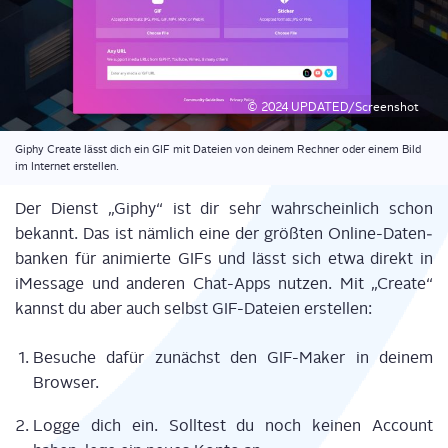
© 2024 UPDATED/Screenshot
Giphy Crea­te lässt dich ein GIF mit Datei­en von dei­nem Rech­ner oder einem Bild
im Inter­net erstellen.
Der Dienst „Giphy“ ist dir sehr wahr­schein­lich schon
bekannt. Das ist näm­lich eine der größ­ten Online-Daten­
ban­ken für ani­mier­te GIFs und lässt sich etwa direkt in
iMes­sa­ge und ande­ren Chat-Apps nut­zen. Mit „Crea­te“
kannst du aber auch selbst GIF-Datei­en erstellen:
Besu­che dafür zunächst den GIF-Maker in dei­nem
Browser.
Log­ge dich ein. Soll­test du noch kei­nen Account