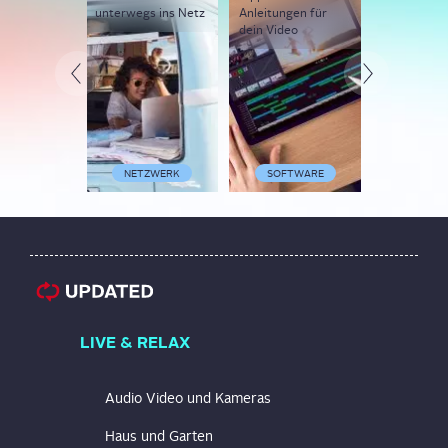
unterwegs ins Netz
Anleitungen für
Smartphon
dein Video
NETZWERK
SOFTWARE
SMARTP
LIVE & RELAX
Audio Video und Kameras
Haus und Garten