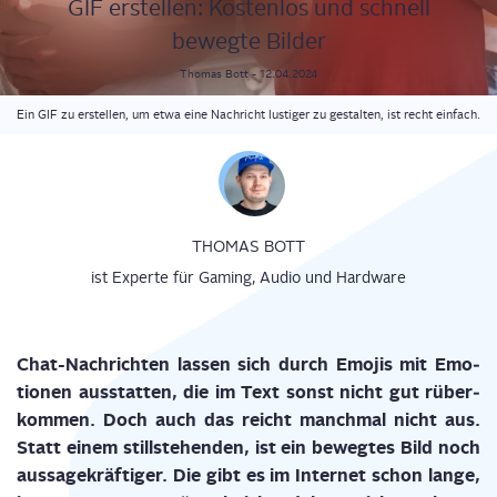
GIF erstel­len: Kos­ten­los und schnell
beweg­te Bilder
Thomas
Bott
-
12.04.2024
Ein GIF zu erstellen, um etwa eine Nachricht lustiger zu gestalten, ist recht einfach.
THOMAS BOTT
ist Experte für Gaming, Audio und Hardware
Chat-Nach­rich­ten las­sen sich durch Emo­jis mit Emo­
tio­nen aus­stat­ten, die im Text sonst nicht gut rüber­
kom­men. Doch auch das reicht manch­mal nicht aus.
Statt einem still­ste­hen­den, ist ein beweg­tes Bild noch
aus­sa­ge­kräf­ti­ger. Die gibt es im Inter­net schon lan­ge,