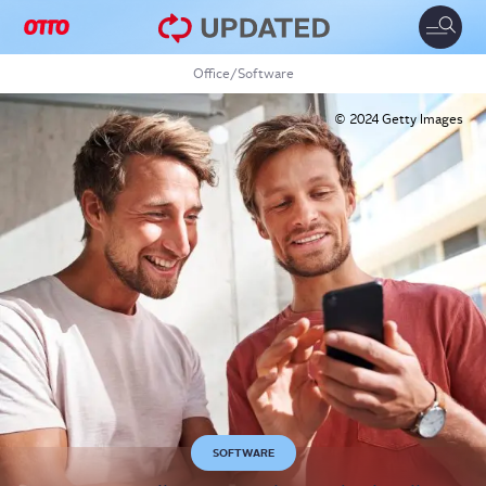
Toggle
naviga
Office
/
Software
© 2024 Getty Images
SOFTWARE