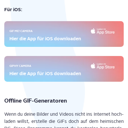
Für iOS:
GIF ME! CAMERA
Hier die App für iOS downloaden
GIPHY CAMERA
Hier die App für iOS downloaden
Off­line GIF-Generatoren
Wenn du dei­ne Bil­der und Vide­os nicht ins Inter­net hoch­
la­den willst, erstel­le die GIFs doch auf dem hei­mi­schen