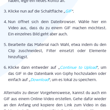
haben, lege ein neu­es Kon­to an.
Kli­cke nun auf die Schalt­flä­che „
GIF
“.
Nun öff­net sich dein Datei­brow­ser. Wäh­le hier ein
Video aus, dass du zu einem GIF machen möch­test.
Ein ein­zel­nes Bild geht aber auch.
Bear­bei­te das Mate­ri­al nach Wahl, etwa indem du den
Clip zuschnei­dest, Fil­ter ein­setzt oder Ele­men­te
hinzufügst.
Kli­cke dann ent­we­der auf „
Con­ti­nue to Upload
“, um
das GIF in die Daten­bank von Giphy hoch­zu­la­den oder
ein­fach auf „
Down­load
“, um es lokal zu speichern.
Alter­na­tiv zu die­ser Vor­ge­hens­wei­se, kannst du auch ein
GIF aus einem Online-Video erstel­len. Gehe dafür wie­der
an den Anfang und kopie­re den Link zum Video in das