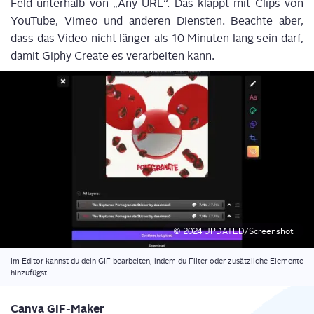
Feld unter­halb von „Any URL“. Das klappt mit Clips von
You­Tube, Vimeo und ande­ren Diens­ten. Beach­te aber,
dass das Video nicht län­ger als 10 Minu­ten lang sein darf,
damit Giphy Crea­te es ver­ar­bei­ten kann.
© 2024 UPDATED/Screenshot
Im Edi­tor kannst du dein GIF bear­bei­ten, indem du Fil­ter oder zusätz­li­che Ele­men­te
hinzufügst.
Can­va GIF-Maker