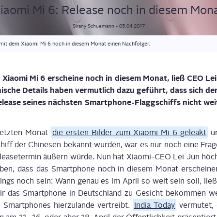
iao­mi Mi 6: Release noch in die­sem Mon
Sirany
Schuemann
-
05.04.2017
it dem Xiaomi Mi 6 noch in diesem Monat einen Nachfolger.
s Xiao­mi Mi 6 erschei­ne noch in die­sem Monat, ließ CEO Lei 
i­sche Details haben ver­mut­lich dazu geführt, dass sich der c
Release sei­nes nächs­ten Smart­phone-Flagg­schiffs nicht wei­
letz­ten Monat
die ers­ten Bil­der zum Xiao­mi Mi 6 gele­akt
u
hiff der Chi­ne­sen bekannt wur­den, war es nur noch eine Fra­ge
ease­ter­min äußern wür­de. Nun hat Xiao­mi-CEO Lei Jun höchst
ge­ben, dass das Smart­phone noch in die­sem Monat erschei­nen
ings noch sein: Wann genau es im April so weit sein soll, ließ
wir das Smart­phone in Deutsch­land zu Gesicht bekom­men we
 Smart­phones hier­zu­lan­de ver­treibt.
India Today
ver­mu­tet,