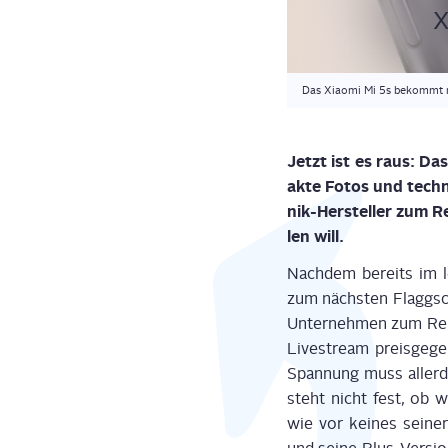
X
Das Xiaomi Mi 5s bekommt m
Jetzt ist es raus: Da
ak­te Fotos und tech­n
nik-Her­stel­ler zum 
len will.
Nach­dem bereits im 
zum nächs­ten Flagg­sc
Unter­neh­men zum Rel
Live­stream preis­ge­
Span­nung muss aller­d
steht nicht fest, ob 
wie vor kei­nes sei­ner