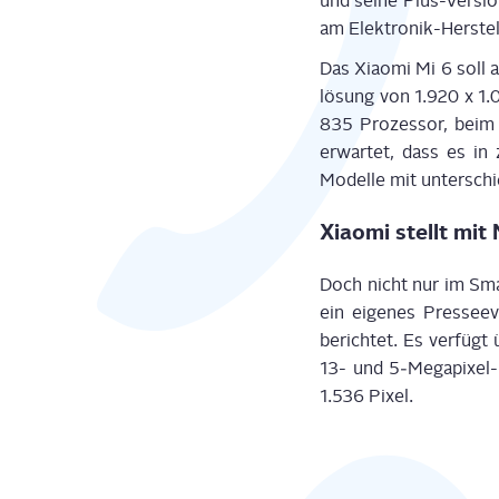
und sei­ne Plus-Ver­si­o
am Elek­tro­nik-Her­ste
Das Xiao­mi Mi 6 soll 
lö­sung von 1.920 x 1
835 Pro­zes­sor, beim
erwar­tet, dass es in
Model­le mit unter­sch
Xiao­mi stellt mit
Doch nicht nur im Sma
ein eige­nes Pres­see
berich­tet. Es ver­fügt
13- und 5‑Me­ga­pi­xel-
1.536 Pixel.