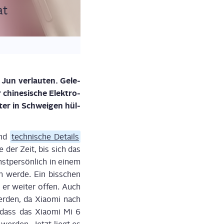
at
Jun ver­lau­ten. Gele­
hi­ne­si­sche Elek­tro­
ter in Schwei­gen hül­
nd
tech­ni­sche Details
 der Zeit, bis sich das
­per­sön­lich in einem
 wer­de. Ein biss­chen
 er wei­ter offen. Auch
r­den, da Xiao­mi nach
 dass das Xiao­mi Mi 6