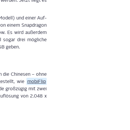
t wer­den. Jetzt liegt es
-Modell) und einer Auf­
von einem Snapd­ra­gon
low. Es wird außer­dem
 sogar drei mög­li­che
 GB geben.
 die Chi­ne­sen – ohne
e­stellt, wie
mobi­Flip
de groß­zü­gig mit zwei
Auf­lö­sung von 2.048 x