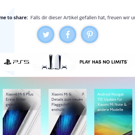
me to share:
Falls dir dieser Artikel gefallen hat, freuen wir u
Xiaomi Mi 6 Plus:
Xiaomi Mi 6:
Android Nougat
Erste Bilder
Details zum neuen
7.0: Update für
geleaked
Flaggschiff
Xiaomi Mi Note &
enthüllt
andere Modelle