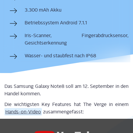
3.300 mAh Akku
Betriebs­sys­tem Android 7.1.1
Iris-Scan­ner, Fin­ger­ab­druck­sen­sor,
Gesichtserkennung
Was­ser- und staub­fest nach IP68
Das Sam­sung Gala­xy Note8 soll am 12. Sep­tem­ber in den
Han­del kommen.
Die wich­tigs­ten Key Fea­tures hat The Ver­ge in einem
Hands-on-Video
zusammengefasst:
Display
"Samsung