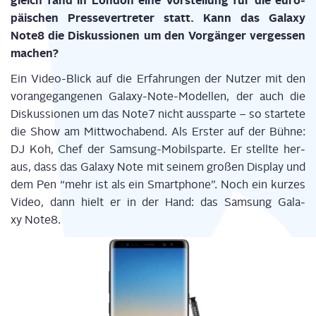
gleich fand in Lon­don eine Vor­stel­lung für die euro­
päi­schen Pres­se­ver­tre­ter statt. Kann das Gala­xy
Note8 die Dis­kus­sio­nen um den Vor­gän­ger ver­ges­sen
machen?
Ein Video-Blick auf die Erfah­run­gen der Nut­zer mit den
vor­an­ge­gan­ge­nen Gala­xy-Note-Model­len, der auch die
Dis­kus­sio­nen um das Note7 nicht aus­spar­te – so star­te­te
die Show am Mitt­woch­abend. Als Ers­ter auf der Büh­ne:
DJ Koh,
Chef der Sam­sung-Mobil­s­par­te. Er stell­te her­
aus, dass das Gala­xy Note mit sei­nem gro­ßen Dis­play und
dem Pen “mehr ist als ein Smart­phone”. Noch ein kur­zes
Video, dann hielt er in der Hand: das Sam­sung Gala­
xy Note8.