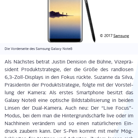
© 2017
Sam­sung
Die Vor­der­sei­te des Sam­sung Gala­xy Note8
Als Nächs­tes betrat Jus­tin Deni­sion die Büh­ne, Vize­prä­
si­dent Pro­dukt­stra­te­gie, der die Grö­ße des rand­lo­sen
6,3‑Zoll-Displays in den Fokus rück­te. Suzan­ne da Sil­va,
Prä­si­den­tin der Pro­dukt­stra­te­gie, folg­te mit der Vor­stel­
lung der Kame­ra: Als ers­tes Smart­phone besitzt das
Gala­xy Note8 eine opti­sche Bild­sta­bi­li­sie­rung in bei­den
Lin­sen der Dual-Kame­ra. Auch neu: Der “Live Focus”-
Modus, bei dem man die Hin­ter­grund­schär­fe live oder im
Nach­hin­ein ver­än­dern und so einen natür­li­che­ren Ein­
druck zau­bern kann. Der S‑Pen kommt mit mehr Mög­