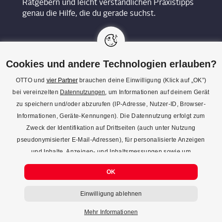
Ratgebern und leicht verständlichen Praxistipps
genau die Hilfe, die du gerade suchst.
Cookies und andere Technologien erlauben?
OTTO und
vier Partner
brauchen deine Einwilligung (Klick auf „OK”)
bei vereinzelten
Datennutzungen
, um Informationen auf deinem Gerät
KON­TAKT
zu speichern und/oder abzurufen (IP-Adresse, Nutzer-ID, Browser-
Informationen, Geräte-Kennungen). Die Datennutzung erfolgt zum
REDAK­TI­ON
Zweck der Identifikation auf Drittseiten (auch unter Nutzung
IMPRES­SUM
pseudonymisierter E-Mail-Adressen), für personalisierte Anzeigen
und Inhalte, Anzeigen- und Inhaltsmessungen sowie um
DATENSCHUTZ
Erkenntnisse über Zielgruppen und Produktentwicklungen zu
COOKIE-EINSTELLUNGEN
OK
gewinnen. Mehr Infos zur Einwilligung (inkl. Widerrufsmöglichkeit)
und zu Einstellungsmöglichkeiten gibt’s jederzeit
hier
. Mit Klick auf
Einwilligung ablehnen
den Button "Einwilligung ablehnen" kannst du deine Einwilligung
jederzeit ablehnen.
Mehr Informationen