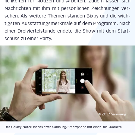
lich­kei­ten für Noti­zen und Arbei­ten. Zudem las­sen sich
Nach­rich­ten mit ihm mit per­sön­li­chen Zeich­nun­gen ver­
se­hen. Als wei­te­re The­men stan­den Bix­by und die wich­
tigs­ten Aus­stat­tungs­merk­ma­le auf dem Pro­gramm. Nach
einer Drei­vier­tel­stun­de ende­te die Show mit dem Start­
schuss zu einer Party.
© 2017
Sam­sung
Das Gala­xy Note8 ist das ers­te Sam­sung-Smart­phone mit einer Dual-Kamera.