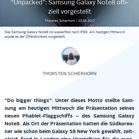
“Unpa­cked”: Sam­sung Gala­xy Note8 offi­
zi­ell vorgestellt
Thorsten
Schierhorn
-
23.08.2017
Das Samsung Galaxy Note8 ist wasserfest nach IP68. Am heutigen Mittwoch
wurde es der Öffentlichkeit vorgestellt.
THORSTEN SCHIERHORN
“Do big­ger things”: Unter die­ses Mot­to stell­te Sam­
sung am heu­ti­gen Mitt­woch die Prä­sen­ta­ti­on sei­nes
neu­en Pha­blet-Flagg­schiffs – des Sam­sung Gala­xy
Note8. Als Ort der Prä­sen­ta­ti­on hat­ten die Süd­ko­rea­
ner wie schon beim Gala­xy S8 New York gewählt, zeit­