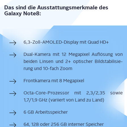
Das sind die Aus­stat­tungs­merk­ma­le des
Gala­xy Note8:
6,3‑Zoll-AMOLED-Display mit Quad HD+
Dual-Kame­ra mit 12 Mega­pi­xel Auf­lö­sung von
bei­den Lin­sen und 2+ opti­scher Bild­sta­bi­li­sie­
rung und 10-fach Zoom
Front­ka­me­ra mit 8 Megapixel
Octa-Core-Pro­zes­sor mit 2,3/2,35 sowie
1,7/1,9 GHz (vari­iert von Land zu Land)
6 GB Arbeitsspeicher
64, 128 oder 256 GB inter­ner Speicher