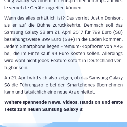
sung Gala­xy S8 zudem mit ent­spre­chen­den Apps auf vie­
le ver­netz­te Gerä­te zugrei­fen können.
Wann das alles erhält­lich ist? Das ver­riet Jus­tin Den­i­son,
als er auf die Büh­ne zurück­kehr­te. Dem­nach soll das
Sam­sung Gala­xy S8 am 21. April 2017 für 799 Euro (S8)
bezie­hungs­wei­se 899 Euro (S8+) in die Läden kom­men.
Jedem Smart­phone lie­gen Pre­mi­um-Kopf­hö­rer von AKG
bei, die im Ein­zel­kauf 99 Euro kos­ten sol­len. Aller­dings
wird wohl nicht jedes Fea­ture sofort in Deutsch­land ver­
füg­bar sein.
Ab 21. April wird sich also zei­gen, ob das Sam­sung Gala­xy
S8 die Füh­rungs­rol­le bei den Smart­phones über­neh­men
kann und tat­säch­lich eine neue Ära einleitet.
Wei­te­re span­nen­de News, Vide­os, Hands on und ers­te
Tests zum neu­en Sam­sung Gala­xy 8: