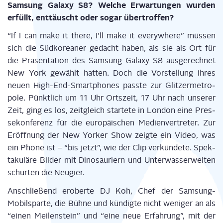
Sam­sung Gala­xy S8? Wel­che Erwar­tun­gen wur­den
erfüllt, ent­täuscht oder sogar übertroffen?
“If I can make it the­re, I’ll make it ever­y­whe­re” müs­sen
sich die Süd­ko­rea­ner gedacht haben, als sie als Ort für
die Prä­sen­ta­ti­on des Sam­sung Gala­xy S8 aus­ge­rech­net
New York gewählt hat­ten. Doch die Vor­stel­lung ihres
neu­en High-End-Smart­phones pass­te zur Glit­zer­me­tro­
po­le. Pünkt­lich um 11 Uhr Orts­zeit, 17 Uhr nach unse­rer
Zeit, ging es los, zeit­gleich star­te­te in Lon­don eine Pres­
se­kon­fe­renz für die euro­päi­schen Medi­en­ver­tre­ter. Zur
Eröff­nung der New Yor­ker Show zeig­te ein Video, was
ein Pho­ne ist – “bis jetzt”, wie der Clip ver­kün­de­te. Spek­
ta­ku­lä­re Bil­der mit Dino­sau­ri­ern und Unter­was­ser­wel­ten
schür­ten die Neugier.
Anschlie­ßend erober­te DJ Koh, Chef der Sam­sung-
Mobil­s­par­te, die Büh­ne und kün­dig­te nicht weni­ger an als
“einen Mei­len­stein” und “eine neue Erfah­rung”, mit der