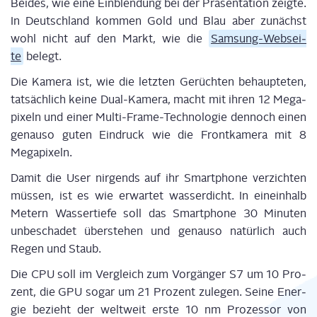
Bei­des, wie eine Ein­blen­dung bei der Prä­sen­ta­ti­on zeig­te.
In Deutsch­land kom­men Gold und Blau aber zunächst
wohl nicht auf den Markt, wie die
Sam­sung-Web­sei­
te
belegt.
Die Kame­ra ist, wie die letz­ten Gerüch­ten behaup­te­ten,
tat­säch­lich kei­ne Dual-Kame­ra, macht mit ihren 12 Mega­
pi­xeln und einer Mul­ti-Frame-Tech­no­lo­gie den­noch einen
genau­so guten Ein­druck wie die Front­ka­me­ra mit 8
Megapixeln.
Damit die User nir­gends auf ihr Smart­phone ver­zich­ten
müs­sen, ist es wie erwar­tet was­ser­dicht. In ein­ein­halb
Metern Was­ser­tie­fe soll das Smart­phone 30 Minu­ten
unbe­scha­det über­ste­hen und genau­so natür­lich auch
Regen und Staub.
Die CPU soll im Ver­gleich zum Vor­gän­ger S7 um 10 Pro­
zent, die GPU sogar um 21 Pro­zent zule­gen. Sei­ne Ener­
gie bezieht der welt­weit ers­te 10 nm Pro­zes­sor von