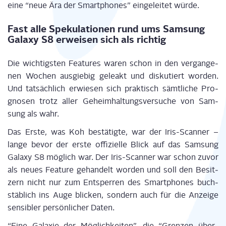
eine “neue Ära der Smart­phones” ein­ge­lei­tet würde.
Fast alle Spe­ku­la­tio­nen rund ums Sam­sung
Gala­xy S8 erwei­sen sich als richtig
Die wich­tigs­ten Fea­tures waren schon in den ver­gan­ge­
nen Wochen aus­gie­big gele­akt und dis­ku­tiert wor­den.
Und tat­säch­lich erwie­sen sich prak­tisch sämt­li­che Pro­
gno­sen trotz aller Geheim­hal­tungs­ver­su­che von Sam­
sung als wahr.
Das Ers­te, was Koh bestä­tig­te, war der Iris-Scan­ner –
lan­ge bevor der ers­te offi­zi­el­le Blick auf das Sam­sung
Gala­xy S8 mög­lich war. Der Iris-Scan­ner war schon zuvor
als neu­es Fea­ture gehan­delt wor­den und soll den Besit­
zern nicht nur zum Ent­sper­ren des Smart­phones buch­
stäb­lich ins Auge bli­cken, son­dern auch für die Anzei­ge
sen­si­bler per­sön­li­cher Daten.
“Eine Gala­xie der Mög­lich­kei­ten”, die “Gren­zen über­