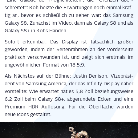
schrei­tet”: Koh heiz­te die Erwar­tun­gen noch ein­mal kräf­
tig an, bevor es schließ­lich zu sehen war: das Sam­sung
Gala­xy S8. Zunächst im Video, dann als Gala­xy S8 und als
Gala­xy S8+ in Kohs Händen.
Sofort erkenn­bar: Das Dis­play ist tat­säch­lich grö­ßer
gewor­den, indem der Sei­ten­rah­men an der Vor­der­sei­te
prak­tisch ver­schwun­den ist, und zeigt sich erst­mals im
unge­wöhn­li­chen For­mat von 18,5:9.
Als Nächs­tes auf der Büh­ne: Jus­tin Den­i­son, Vize­prä­si­
dent von Sam­sung Ame­ri­ca, der das Infi­ni­ty Dis­play näher
vor­stell­te: Wie erwar­tet hat es 5,8 Zoll bezie­hungs­wei­se
6,2 Zoll beim Gala­xy S8+, abge­run­de­te Ecken und eine
Pre­mi­um HDR Auf­lö­sung. Für die Ober­flä­che wur­den
neue Icons gestaltet.