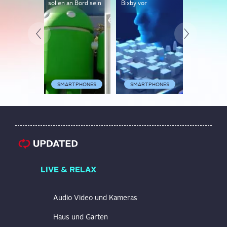
sollen an Bord sein
Bixby vor
Outdoor-H
gelaunched
SMARTPHONES
SMARTPHONES
SMARTP
LIVE & RELAX
Audio Video und Kameras
Haus und Garten