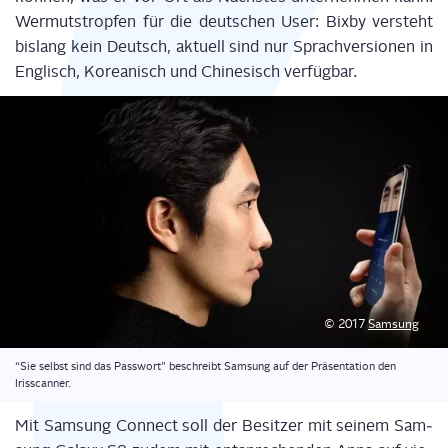
Wer­muts­trop­fen für die deut­schen User: Bix­by ver­steht
bis­lang kein Deutsch, aktu­ell sind nur Sprach­ver­sio­nen in
Eng­lisch, Korea­nisch und Chi­ne­sisch verfügbar.
© 2017
Sam­sung
“Sie selbst sind das Pass­wort” beschreibt Sam­sung auf der Prä­sen­ta­ti­on den
Irisscanner.
Mit Sam­sung Con­nect soll der Besit­zer mit sei­nem Sam­