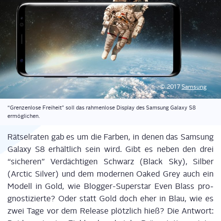
© 2017
Sam­sung
“Gren­zen­lo­se Frei­heit” soll das rah­men­lo­se Dis­play des Sam­sung Gala­xy S8
ermöglichen.
Rät­sel­ra­ten gab es um die Far­ben, in denen das Sam­sung
Gala­xy S8 erhält­lich sein wird. Gibt es neben den drei
“siche­ren” Ver­däch­ti­gen Schwarz (Black Sky), Sil­ber
(Arc­tic Sil­ver) und dem moder­nen Oaked Grey auch ein
Modell in Gold, wie Blog­ger-Super­star Even Blass pro­
gnos­ti­zier­te? Oder statt Gold doch eher in Blau, wie es
zwei Tage vor dem Release plötz­lich hieß? Die Ant­wort: