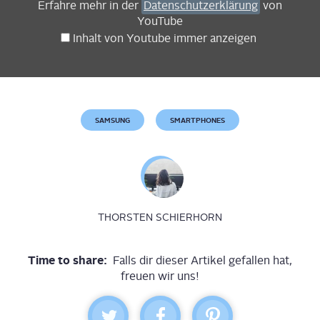
Erfah­re mehr in der
Daten­schutz­er­klä­rung
von
On
YouTube
deutsch
Inhalt von You­tube immer anzeigen
4k"
from
YouTube
SAMSUNG
SMARTPHONES
THORSTEN SCHIERHORN
Time to share:
Falls dir dieser Artikel gefallen hat,
freuen wir uns!