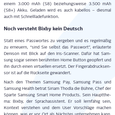
einem 3.000 mAh (S8) bezie­hungs­wei­se 3.500 mAh
(S8+) Akku. Gela­den wird es auch kabel­los – dies­mal
auch mit Schnellladefunktion.
Noch ver­steht Bix­by kein Deutsch
Statt eines Pass­wor­tes zu ver­ge­ben und es regel­mä­ßig
zu erneu­ern, “sind Sie selbst das Pass­wort”, erläu­ter­te
Den­i­son mit Blick auf den Iris-Scan­ner. Dafür hat Sam­
sung sogar sei­nen berühm­ten Home But­ton geop­fert und
ihn durch einen vir­tu­el­len ersetzt. Der Fin­ger­ab­druck­sen­
sor ist auf die Rück­sei­te gewandert.
Nach den The­men Sam­sung Pay, Sam­sung Pass und
Sam­sung Health betrat Siri­am Thod­la die Büh­ne, Chef der
Spar­te Sam­sung Smart Home Pro­ducts. Sein Haupt­the­
ma: Bix­by, der Sprach­as­sis­tent. Er soll lern­fä­hig sein,
Kon­text ver­ste­hen und dem User Vor­schlä­ge machen
kön­nen, was er vor Ort als Nächs­tes unter­neh­men kann.