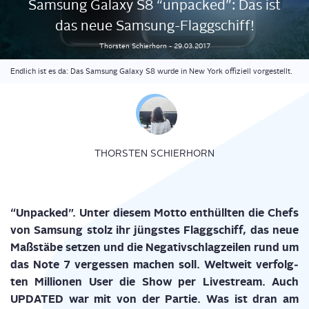
Sam­sung Gala­xy S8 “unpa­cked”: Das ist
das neue Samsung-Flaggschiff!
Thorsten
Schierhorn
-
29.03.2017
Endlich ist es da: Das Samsung Galaxy S8 wurde in New York offiziell vorgestellt.
THORSTEN SCHIERHORN
“Unpa­cked”. Unter die­sem Mot­to ent­hüll­ten die Chefs
von Sam­sung stolz ihr jüngs­tes Flagg­schiff, das neue
Maß­stä­be set­zen und die Nega­tiv­schlag­zei­len rund um
das Note 7 ver­ges­sen machen soll. Welt­weit ver­folg­
ten Mil­lio­nen User die Show per Live­stream. Auch
UPDATED war mit von der Par­tie. Was ist dran am